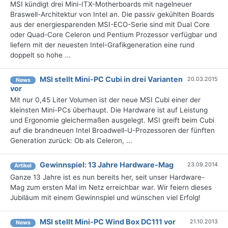
MSI kündigt drei Mini-ITX-Motherboards mit nagelneuer
Braswell-Architektur von Intel an. Die passiv gekühlten Boards
aus der energiesparenden MSI-ECO-Serie sind mit Dual Core
oder Quad-Core Celeron und Pentium Prozessor verfügbar und
liefern mit der neuesten Intel-Grafikgeneration eine rund
doppelt so hohe ...
MSI stellt Mini-PC Cubi in drei Varianten
20.03.2015
News
vor
Mit nur 0,45 Liter Volumen ist der neue MSI Cubi einer der
kleinsten Mini-PCs überhaupt. Die Hardware ist auf Leistung
und Ergonomie gleichermaßen ausgelegt. MSI greift beim Cubi
auf die brandneuen Intel Broadwell-U-Prozessoren der fünften
Generation zurück: Ob als Celeron, ...
Gewinnspiel: 13 Jahre Hardware-Mag
23.09.2014
Artikel
Ganze 13 Jahre ist es nun bereits her, seit unser Hardware-
Mag zum ersten Mal im Netz erreichbar war. Wir feiern dieses
Jubiläum mit einem Gewinnspiel und wünschen viel Erfolg!
MSI stellt Mini-PC Wind Box DC111 vor
21.10.2013
News