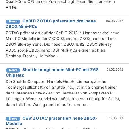
Quad-Core CPU in der Praxis schlägt, lesen Sie in unserem
Artikel!
CeBIT: ZOTAC präsentiert drei neue
08.03.2012
News
ZBOX Mini-PCs
ZOTAC präsentiert auf der CeBIT 2012 in Hannover drei neue
Mini-PC Modelle in der ZBOX Standard, ZBOX nano und der
ZBOX Blu-ray Serie. Die neuen ZBOX ID82, ZBOX Blu-ray
AD05 sowie ZBOX nano ID61 Mini-PCs eignen sich als
Desktop-Ersatz-, Heimkino- ...
Shuttle bringt neuen Mini-PC mit Z68
01.02.2012
News
Chipsatz
Die Shuttle Computer Handels GmbH, die europäische
Tochtergesellschaft von Shuttle Inc., ist mit Sicherheit einer
der führenden Entwickler und Hersteller von kompakten PC-
Lösungen. Wenn „so viel wie möglich“ genau richtig für Sie ist,
dann fällt Ihre Wahl garantiert auf das neue ...
CES: ZOTAC präsentiert neue ZBOX-
10.01.2012
News
Modelle