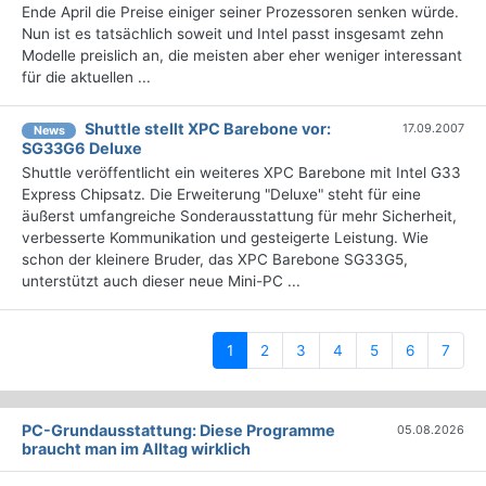
Ende April die Preise einiger seiner Prozessoren senken würde.
Nun ist es tatsächlich soweit und Intel passt insgesamt zehn
Modelle preislich an, die meisten aber eher weniger interessant
für die aktuellen ...
Shuttle stellt XPC Barebone vor:
17.09.2007
News
SG33G6 Deluxe
Shuttle veröffentlicht ein weiteres XPC Barebone mit Intel G33
Express Chipsatz. Die Erweiterung "Deluxe" steht für eine
äußerst umfangreiche Sonderausstattung für mehr Sicherheit,
verbesserte Kommunikation und gesteigerte Leistung. Wie
schon der kleinere Bruder, das XPC Barebone SG33G5,
unterstützt auch dieser neue Mini-PC ...
(current)
1
2
3
4
5
6
7
PC-Grundausstattung: Diese Programme
05.08.2026
braucht man im Alltag wirklich