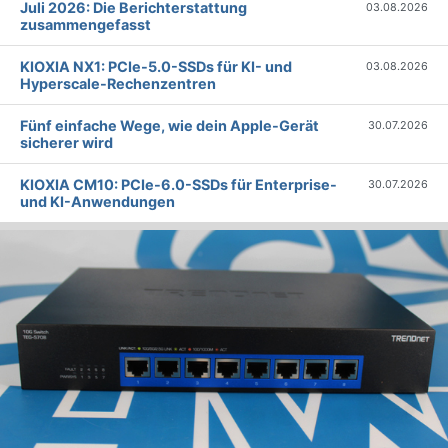
Juli 2026: Die Bericht­erstattung
03.08.2026
zusammengefasst
KIOXIA NX1: PCIe-5.0-SSDs für KI- und
03.08.2026
Hyperscale-Rechenzentren
Fünf einfache Wege, wie dein Apple-Gerät
30.07.2026
sicherer wird
KIOXIA CM10: PCIe-6.0-SSDs für Enterprise-
30.07.2026
und KI-Anwendungen