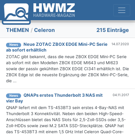
THEMEN
/
Celeron
215 Einträge
Neue ZOTAC ZBOX EDGE Mini-PC Serie
14.07.2020
News
ab sofort erhältlich
ZOTAC gibt bekannt, dass die neue ZBOX EDGE Mini-PC Serie
ab sofort mit den Modellen ZBOX EDGE MI643 und MI623
sowie der passiv gekühlten ZBOX EDGE CI341 erhältlich ist. Die
ZBOX Edge ist die neueste Ergänzung der ZBOX Mini-PC-Serie,
die ...
QNAPs erstes Thunderbolt 3 NAS mit
04.11.2017
News
vier Bay
QNAP liefert mit dem TS-453BT3 sein erstes 4-Bay-NAS mit
Thunderbolt 3 Konnektivität. Neben den beiden High-Speed-
Anschlüssen bietet das NAS Slots für 2,5-Zoll-SSDs oder 3,5-
Zoll-HDDs sowie zwei M.2 SATA SSD-Steckplätze. QNAP hat
das TS-453BT3 mit einem 1,5 GHz Intel Celeron Quad-Core-