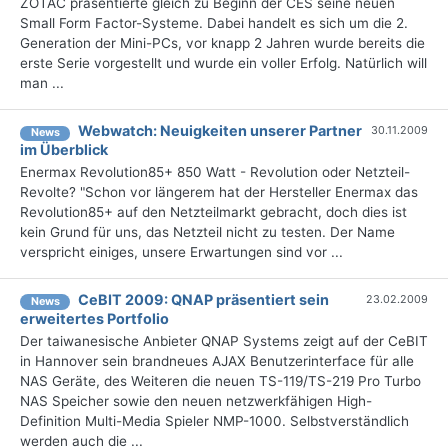
ZOTAC präsentierte gleich zu Beginn der CES seine neuen
Small Form Factor-Systeme. Dabei handelt es sich um die 2.
Generation der Mini-PCs, vor knapp 2 Jahren wurde bereits die
erste Serie vorgestellt und wurde ein voller Erfolg. Natürlich will
man ...
Webwatch: Neuigkeiten unserer Partner
30.11.2009
News
im Überblick
Enermax Revolution85+ 850 Watt - Revolution oder Netzteil-
Revolte? "Schon vor längerem hat der Hersteller Enermax das
Revolution85+ auf den Netzteilmarkt gebracht, doch dies ist
kein Grund für uns, das Netzteil nicht zu testen. Der Name
verspricht einiges, unsere Erwartungen sind vor ...
CeBIT 2009: QNAP präsentiert sein
23.02.2009
News
erweitertes Portfolio
Der taiwanesische Anbieter QNAP Systems zeigt auf der CeBIT
in Hannover sein brandneues AJAX Benutzerinterface für alle
NAS Geräte, des Weiteren die neuen TS-119/TS-219 Pro Turbo
NAS Speicher sowie den neuen netzwerkfähigen High-
Definition Multi-Media Spieler NMP-1000. Selbstverständlich
werden auch die ...