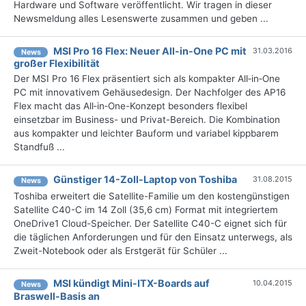
Hardware und Software veröffentlicht. Wir tragen in dieser
Newsmeldung alles Lesenswerte zusammen und geben ...
MSI Pro 16 Flex: Neuer All-in-One PC mit
31.03.2016
News
großer Flexibilität
Der MSI Pro 16 Flex präsentiert sich als kompakter All‑in‑One
PC mit innovativem Gehäusedesign. Der Nachfolger des AP16
Flex macht das All‑in‑One-Konzept besonders flexibel
einsetzbar im Business- und Privat-Bereich. Die Kombination
aus kompakter und leichter Bauform und variabel kippbarem
Standfuß ...
Günstiger 14-Zoll-Laptop von Toshiba
31.08.2015
News
Toshiba erweitert die Satellite-Familie um den kostengünstigen
Satellite C40-C im 14 Zoll (35,6 cm) Format mit integriertem
OneDrive1 Cloud-Speicher. Der Satellite C40-C eignet sich für
die täglichen Anforderungen und für den Einsatz unterwegs, als
Zweit-Notebook oder als Erstgerät für Schüler ...
MSI kündigt Mini-ITX-Boards auf
10.04.2015
News
Braswell-Basis an