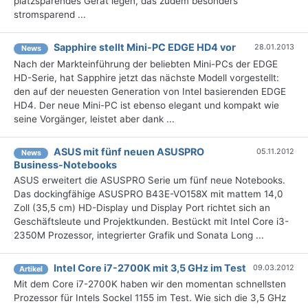
platzsparendes Gerät legen, das zudem besonders
stromsparend ...
Sapphire stellt Mini-PC EDGE HD4 vor
28.01.2013
News
Nach der Markteinführung der beliebten Mini-PCs der EDGE
HD-Serie, hat Sapphire jetzt das nächste Modell vorgestellt:
den auf der neuesten Generation von Intel basierenden EDGE
HD4. Der neue Mini-PC ist ebenso elegant und kompakt wie
seine Vorgänger, leistet aber dank ...
ASUS mit fünf neuen ASUSPRO
05.11.2012
News
Business-Notebooks
ASUS erweitert die ASUSPRO Serie um fünf neue Notebooks.
Das dockingfähige ASUSPRO B43E-VO158X mit mattem 14,0
Zoll (35,5 cm) HD-Display und Display Port richtet sich an
Geschäftsleute und Projektkunden. Bestückt mit Intel Core i3-
2350M Prozessor, integrierter Grafik und Sonata Long ...
Intel Core i7-2700K mit 3,5 GHz im Test
09.03.2012
Artikel
Mit dem Core i7-2700K haben wir den momentan schnellsten
Prozessor für Intels Sockel 1155 im Test. Wie sich die 3,5 GHz