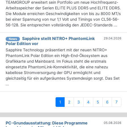
TEAMGROUP erweitert sein Portfolio um neue Hochfrequenz-
Arbeitsspeicher der Serien ELITE PLUS DDR5 und ELITE DDR5.
Die Module erreichen Geschwindigkeiten von bis zu 8000 MT/s
bei einer Spannung von nur 1,1 Volt und Timings von CL56-56-
56-128. Sie entsprechen vollständig den JEDEC-Standards ...
Sapphire stellt NITRO+ PhantomLink
29.04.2026
News
Polar Edition vor
Sapphire Technology präsentiert mit der neuen NITRO+
PhantomLink Polar Edition ein High-End-Ökosystem aus
Grafikkarte und Mainboard. Im Fokus steht die erstmals
eingesetzte PhantomLink-Konnektivität, die eine nahezu
kabellose Stromversorgung der GPU ermöglicht und
gleichzeitig für ein aufgeräumtes Systemdesign sorgt. Das Set
...
(current)
1
2
3
4
5
6
7
PC-Grundausstattung: Diese Programme
05.08.2026