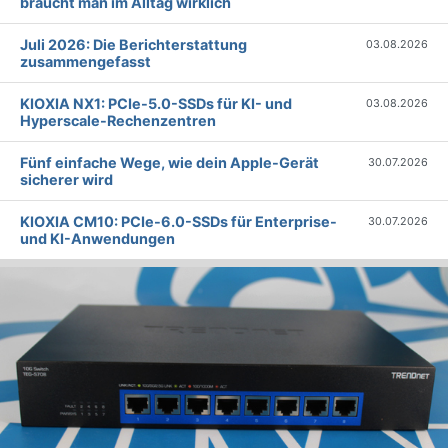
braucht man im Alltag wirklich
Juli 2026: Die Bericht­erstattung
03.08.2026
zusammengefasst
KIOXIA NX1: PCIe-5.0-SSDs für KI- und
03.08.2026
Hyperscale-Rechenzentren
Fünf einfache Wege, wie dein Apple-Gerät
30.07.2026
sicherer wird
KIOXIA CM10: PCIe-6.0-SSDs für Enterprise-
30.07.2026
und KI-Anwendungen