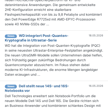
neuen Hochdichte-Speicherplattform für KI- und
datenintensive Anwendungen. Die gemeinsam entwickelte
2HE-Konfiguration erreicht eine skalierbare
Flashspeicherkapazität von bis zu 9,8 Petabyte und kombiniert
den Dell PowerEdge R7725xd mit AMD-EPYC-Prozessoren
sowie 40 NVMe-SSDs der ...
WD integriert Post-Quanten-
18.05.2026
News
Kryptografie in Ultrastar-Serie
WD hat die Integration von Post-Quanten-Kryptografie (PQC)
in seine neuesten Ultrastar-Enterprise-Festplatten angekündigt.
Die neuen UltraSMR-Modelle sollen Unternehmen dabei helfen,
sich frühzeitig gegen zukünftige Bedrohungen durch
Quantencomputer abzusichern. Im Fokus stehen dabei
moderne KI-Infrastrukturen, die enorme Mengen langlebiger
Daten erzeugen und ...
Dell stellt neue 14S- und 16S-
16.05.2026
News
Notebooks vor
Dell Technologies erweitert sein Notebook-Portfolio um die
neuen Modelle Dell 14S und Dell 16S. Die Geräte richten sich
an Business-Anwender und kombinieren schlankes Design mit