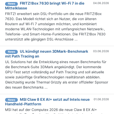
FRITZ!Box 7630 bringt Wi-Fi 7 in die
04.06.2026
News
Mittelklasse
FRITZ! erweitert sein DSL-Portfolio um die neue FRITZ!Box
7630. Das Modell richtet sich an Nutzer, die von älteren
Routern auf Wi-Fi 7 umsteigen möchten, und kombiniert
moderne WLAN-Technologien mit umfangreichen Netzwerk-,
Telefonie- und Smart-Home-Funktionen. Die FRITZ!Box 7630
unterstützt alle gängigen DSL-Anschlüsse ...
UL kündigt neuen 3DMark-Benchmark
03.06.2026
News
mit Path Tracing an
UL Solutions hat die Entwicklung eines neuen Benchmarks für
die Benchmark-Suite 3DMark angekündigt. Der kommende
GPU-Test setzt vollständig auf Path Tracing und soll aktuelle
sowie zukünftige Grafiktechnologien realitätsnah abbilden.
Gleichzeitig wurde Thermal Grizzly als erster offizieller Sponsor
des neuen Benchmarks ...
MSI Claw 8 EX AI+ setzt auf Intels neue
01.06.2026
News
Handheld-Plattform
MSI hat auf der Computex 2026 die neue Claw 8 EX AI+