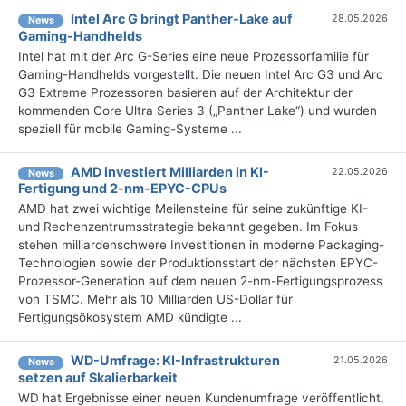
Intel Arc G bringt Panther-Lake auf
28.05.2026
News
Gaming-Handhelds
Intel hat mit der Arc G-Series eine neue Prozessorfamilie für
Gaming-Handhelds vorgestellt. Die neuen Intel Arc G3 und Arc
G3 Extreme Prozessoren basieren auf der Architektur der
kommenden Core Ultra Series 3 („Panther Lake“) und wurden
speziell für mobile Gaming-Systeme ...
AMD investiert Milliarden in KI-
22.05.2026
News
Fertigung und 2-nm-EPYC-CPUs
AMD hat zwei wichtige Meilensteine für seine zukünftige KI-
und Rechenzentrumsstrategie bekannt gegeben. Im Fokus
stehen milliardenschwere Investitionen in moderne Packaging-
Technologien sowie der Produktionsstart der nächsten EPYC-
Prozessor-Generation auf dem neuen 2-nm-Fertigungsprozess
von TSMC. Mehr als 10 Milliarden US-Dollar für
Fertigungsökosystem AMD kündigte ...
WD-Umfrage: KI-Infrastrukturen
21.05.2026
News
setzen auf Skalierbarkeit
WD hat Ergebnisse einer neuen Kundenumfrage veröffentlicht,