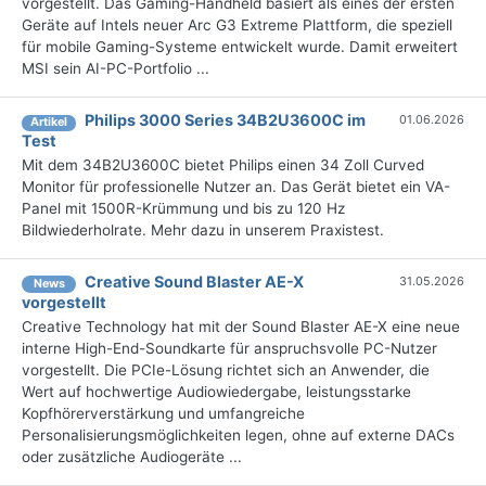
vorgestellt. Das Gaming-Handheld basiert als eines der ersten
Geräte auf Intels neuer Arc G3 Extreme Plattform, die speziell
für mobile Gaming-Systeme entwickelt wurde. Damit erweitert
MSI sein AI-PC-Portfolio ...
Philips 3000 Series 34B2U3600C im
01.06.2026
Artikel
Test
Mit dem 34B2U3600C bietet Philips einen 34 Zoll Curved
Monitor für professionelle Nutzer an. Das Gerät bietet ein VA-
Panel mit 1500R-Krümmung und bis zu 120 Hz
Bildwiederholrate. Mehr dazu in unserem Praxistest.
Creative Sound Blaster AE-X
31.05.2026
News
vorgestellt
Creative Technology hat mit der Sound Blaster AE-X eine neue
interne High-End-Soundkarte für anspruchsvolle PC-Nutzer
vorgestellt. Die PCIe-Lösung richtet sich an Anwender, die
Wert auf hochwertige Audiowiedergabe, leistungsstarke
Kopfhörerverstärkung und umfangreiche
Personalisierungsmöglichkeiten legen, ohne auf externe DACs
oder zusätzliche Audiogeräte ...