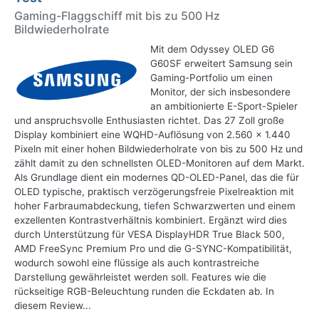
Gaming-Flaggschiff mit bis zu 500 Hz
Bildwiederholrate
Mit dem Odyssey OLED G6
G60SF erweitert Samsung sein
Gaming-Portfolio um einen
Monitor, der sich insbesondere
an ambitionierte E-Sport-Spieler
und anspruchsvolle Enthusiasten richtet. Das 27 Zoll große
Display kombiniert eine WQHD-Auflösung von 2.560 x 1.440
Pixeln mit einer hohen Bildwiederholrate von bis zu 500 Hz und
zählt damit zu den schnellsten OLED-Monitoren auf dem Markt.
Als Grundlage dient ein modernes QD-OLED-Panel, das die für
OLED typische, praktisch verzögerungsfreie Pixelreaktion mit
hoher Farbraumabdeckung, tiefen Schwarzwerten und einem
exzellenten Kontrastverhältnis kombiniert. Ergänzt wird dies
durch Unterstützung für VESA DisplayHDR True Black 500,
AMD FreeSync Premium Pro und die G-SYNC-Kompatibilität,
wodurch sowohl eine flüssige als auch kontrastreiche
Darstellung gewährleistet werden soll. Features wie die
rückseitige RGB-Beleuchtung runden die Eckdaten ab. In
diesem Review...