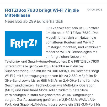
FRITZ!Box 7630 bringt Wi-Fi 7 in die
04.06.2026
Mittelklasse
Neue Box ab 299 Euro erhältlich
FRITZ! erweitert sein DSL-Portfolio
um die neue FRITZ!Box 7630. Das
Modell richtet sich an Nutzer, die
von älteren Routern auf Wi-Fi 7
umsteigen möchten, und kombiniert
moderne WLAN-Technologien mit
umfangreichen Netzwerk-,
Telefonie- und Smart-Home-Funktionen. Die FRITZ!Box 7630
unterstützt alle gängigen DSL-Anschlüsse inklusive
Supervectoring 35b mit bis zu 300 MBit/s. Im Heimnetz sorgt
Wi-Fi 7 mit Übertragungsraten von bis zu 2.880 MBit/s im 5-
GHz-Band sowie bis zu 688 MBit/s im 2,4-GHz-Band für hohe
Geschwindigkeiten. Technologien wie Multi-Link Operation
(MLO) und Punctured Mode sollen zudem für stabilere
Verbindungen in stark ausgelasteten WLAN-Umgebungen
sorgen. Zur Ausstattung gehören ein 2,5-GBit/s-WAN/LAN-
Port, drei Gigabit-LAN-Anschlüsse sowie ein USB-3.0-Port für