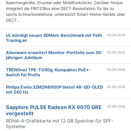
Speichergeräte, Drucker oder Mobilfunksticks. Darüber hinaus
integriert die FRITZ!Box eine DECT-Basisstation für bis zu
sechs Schnurlostelefone, unterstützt Smart-Home-Geräte über
DECT...
UL kündigt neuen 3DMark-Benchmark mit Path
03.06.2026
Tracing an
Alienware erweitert Monitor-Portfolio zum 30-
03.06.2026
jährigen Jubiläum
TRENDnet TPE-TG50g: Kompakter PoE+-
03.06.2026
Switch für Profis
Philips Evnia 32M2N8900P bietet 4K-QD-OLED
02.06.2026
mit 240 Hz
Sapphire PULSE Radeon RX 9070 GRE
02.06.2026
vorgestellt
RDNA-4-Grafikkarte mit 12 GB Speicher für SFF-
Systeme