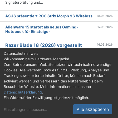
Signaturprüfung und...
ASUS präsentiert ROG Strix Morph 96 Wireless
18.05.2026
Alienware 15 startet als neues Gaming-
17.05.2026
Notebook für Einsteiger
Razer Blade 18 (2026) vorgestellt
16.05.2026
Gaming-Notebook kombiniert Desktop-Leistung mit
Datenschutzhinweis
KI-Fokus
Willkommen beim Hardware-Magazin!
Zum Betrieb unserer Website nutzen wir technisch notwendige
Razer hat die neue Generation
des Blade 18 vorgestellt, die sich
Cookies. Alle weiteren Cookies für z.B. Werbung, Analyse und
nicht nur an Gamer, sondern
Tracking sowie externe Inhalte Dritter, können nach Bedarf
gezielt auch an KI-Entwickler und Creator richtet. Das neue
aktiviert werden und verbessern das Nutzererlebnis beim
Modell soll klassische Gaming-Notebooks hinter sich lassen
Besuch der Website. Mehr Informationen in unserer
und eine vollwertige Desktop-Plattform in mobiler Form bieten.
Datenschutzerklärung
.
Im Inneren arbeitet ein Intel Core Ultra 9 290HX Plus mit 24
Ein Widerruf der Einwilligung ist jederzeit möglich.
Kernen und bis zu 5,5 GHz Boost-Takt. Dazu kommt optional
eine Nvidia GeForce RTX 5090 Laptop GPU mit bis zu 175 Watt
Alle akzeptieren
Einstellungen anpassen
...
TGP und 24 GB VRAM. Die Kombination soll lokale KI-Inferenz,
Rendering, große Code-Kompilierungen und AAA-Gaming