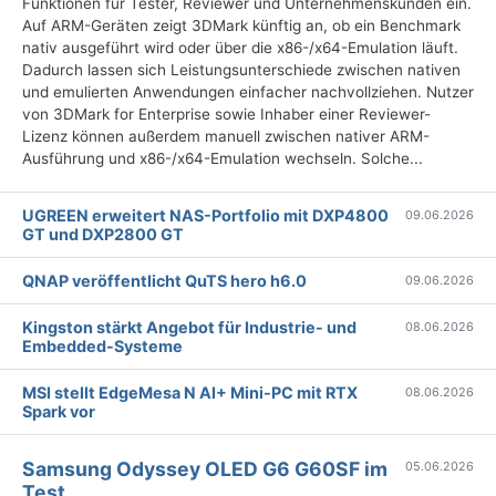
Funktionen für Tester, Reviewer und Unternehmenskunden ein.
Auf ARM-Geräten zeigt 3DMark künftig an, ob ein Benchmark
nativ ausgeführt wird oder über die x86-/x64-Emulation läuft.
Dadurch lassen sich Leistungsunterschiede zwischen nativen
und emulierten Anwendungen einfacher nachvollziehen. Nutzer
von 3DMark for Enterprise sowie Inhaber einer Reviewer-
Lizenz können außerdem manuell zwischen nativer ARM-
Ausführung und x86-/x64-Emulation wechseln. Solche...
UGREEN erweitert NAS-Portfolio mit DXP4800
09.06.2026
GT und DXP2800 GT
QNAP veröffentlicht QuTS hero h6.0
09.06.2026
Kingston stärkt Angebot für Industrie- und
08.06.2026
Embedded-Systeme
MSI stellt EdgeMesa N AI+ Mini-PC mit RTX
08.06.2026
Spark vor
Samsung Odyssey OLED G6 G60SF im
05.06.2026
Test