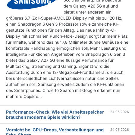
5G. Das Smartphone baut auf
dem Galaxy A26 5G auf und
bietet unter anderem ein
größeres 6,7-Zoll-Super-AMOLED-Display mit bis zu 120 Hz,
einen Snapdragon 6 Gen 3 Prozessor sowie zahlreiche KI-
gestützte Funktionen für den Alltag. Das neue Infinity-O-
Display mit schmalem Punch-Hole-Design sorgt für mehr Platz
für Inhalte, während das nur 7,8 Millimeter dünne Gehäuse eine
komfortable Handhabung ermöglichen soll. Mehr Leistung und
intelligente Funktionen Angetrieben vom Snapdragon 6 Gen 3
bietet das Galaxy A27 5G eine flüssige Performance für
Multitasking, Streaming und Gaming. Ergänzt wird die
Ausstattung durch eine 12-Megapixel-Frontkamera, die auch
bei unterschiedlichen Lichtverhältnissen natürliche Selfies
aufnehmen soll. Samsung erweitert zudem die KI-Funktionen
des Smartphones. Circle to Search mit Google erkennt nun
mehrere Objekte...
Performance-Check: Wie viel Arbeitsspeicher
24.06.2026
brauchen moderne Spiele wirklich?
Vorsicht bei GPU-Drops, Vorbestellungen und
24.06.2026
Fake-Shops