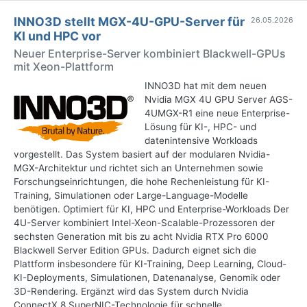
INNO3D stellt MGX-4U-GPU-Server für
26.05.2026
KI und HPC vor
Neuer Enterprise-Server kombiniert Blackwell-GPUs
mit Xeon-Plattform
INNO3D hat mit dem neuen
Nvidia MGX 4U GPU Server AGS-
4UMGX-R1 eine neue Enterprise-
Lösung für KI-, HPC- und
datenintensive Workloads
vorgestellt. Das System basiert auf der modularen Nvidia-
MGX-Architektur und richtet sich an Unternehmen sowie
Forschungseinrichtungen, die hohe Rechenleistung für KI-
Training, Simulationen oder Large-Language-Modelle
benötigen. Optimiert für KI, HPC und Enterprise-Workloads Der
4U-Server kombiniert Intel-Xeon-Scalable-Prozessoren der
sechsten Generation mit bis zu acht Nvidia RTX Pro 6000
Blackwell Server Edition GPUs. Dadurch eignet sich die
Plattform insbesondere für KI-Training, Deep Learning, Cloud-
KI-Deployments, Simulationen, Datenanalyse, Genomik oder
3D-Rendering. Ergänzt wird das System durch Nvidia
ConnectX 8 SuperNIC-Technologie für schnelle