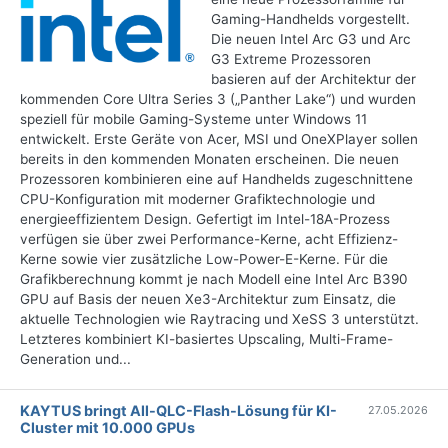
Gaming-Handhelds vorgestellt.
Die neuen Intel Arc G3 und Arc
G3 Extreme Prozessoren
basieren auf der Architektur der
kommenden Core Ultra Series 3 („Panther Lake“) und wurden
speziell für mobile Gaming-Systeme unter Windows 11
entwickelt. Erste Geräte von Acer, MSI und OneXPlayer sollen
bereits in den kommenden Monaten erscheinen. Die neuen
Prozessoren kombinieren eine auf Handhelds zugeschnittene
CPU-Konfiguration mit moderner Grafiktechnologie und
energieeffizientem Design. Gefertigt im Intel-18A-Prozess
verfügen sie über zwei Performance-Kerne, acht Effizienz-
Kerne sowie vier zusätzliche Low-Power-E-Kerne. Für die
Grafikberechnung kommt je nach Modell eine Intel Arc B390
GPU auf Basis der neuen Xe3-Architektur zum Einsatz, die
aktuelle Technologien wie Raytracing und XeSS 3 unterstützt.
Letzteres kombiniert KI-basiertes Upscaling, Multi-Frame-
Generation und...
KAYTUS bringt All-QLC-Flash-Lösung für KI-
27.05.2026
Cluster mit 10.000 GPUs