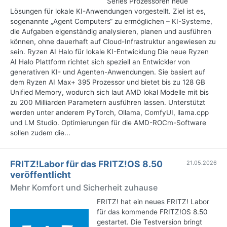
Series Prozessoren neue
Lösungen für lokale KI-Anwendungen vorgestellt. Ziel ist es,
sogenannte „Agent Computers“ zu ermöglichen – KI-Systeme,
die Aufgaben eigenständig analysieren, planen und ausführen
können, ohne dauerhaft auf Cloud-Infrastruktur angewiesen zu
sein. Ryzen AI Halo für lokale KI-Entwicklung Die neue Ryzen
AI Halo Plattform richtet sich speziell an Entwickler von
generativen KI- und Agenten-Anwendungen. Sie basiert auf
dem Ryzen AI Max+ 395 Prozessor und bietet bis zu 128 GB
Unified Memory, wodurch sich laut AMD lokal Modelle mit bis
zu 200 Milliarden Parametern ausführen lassen. Unterstützt
werden unter anderem PyTorch, Ollama, ComfyUI, llama.cpp
und LM Studio. Optimierungen für die AMD-ROCm-Software
sollen zudem die...
FRITZ!Labor für das FRITZ!OS 8.50
21.05.2026
veröffentlicht
Mehr Komfort und Sicherheit zuhause
FRITZ! hat ein neues FRITZ! Labor
für das kommende FRITZ!OS 8.50
gestartet. Die Testversion bringt