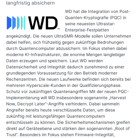
langfristig absichern
WD hat die Integration von Post-
Quanten-Kryptografie (PQC) in
seine neuesten Ultrastar-
Enterprise-Festplatten
angekündigt. Die neuen UltraSMR-Modelle sollen Unternehmen
dabei helfen, sich frühzeitig gegen zukünftige Bedrohungen
durch Quantencomputer abzusichern. Im Fokus stehen dabei
moderne KI-Infrastrukturen, die enorme Mengen langlebiger
Daten erzeugen und speichern. Laut WD werden
Datensicherheit und Integrität dadurch zunehmend zu einer
grundlegenden Voraussetzung für den Betrieb moderner
Rechenzentren. Die neuen Laufwerke befinden sich bereits bei
mehreren Hyperscale-Kunden in der Qualifizierungsphase.
Schutz vor zukünftigen Quantenangriffen Mit der neuen PQC-
Implementierung will WD insbesondere sogenannte „Harvest
Now, Decrypt Later“-Angriffe verhindern. Dabei sammeln
Angreifer bereits heute verschlüsselte Daten, um diese
zukünftig mit leistungsfähigen Quantencomputern
entschlüsseln zu können. Die Sicherheitsmechanismen greifen
direkt auf Geräteebene und stärken den sogenannten „Root of
Trust“. Besonders im Fokus stehen Firmware-Integrität,