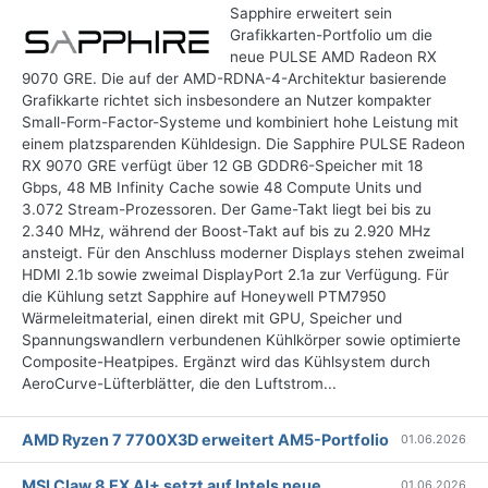
Sapphire erweitert sein
Grafikkarten-Portfolio um die
neue PULSE AMD Radeon RX
9070 GRE. Die auf der AMD-RDNA-4-Architektur basierende
Grafikkarte richtet sich insbesondere an Nutzer kompakter
Small-Form-Factor-Systeme und kombiniert hohe Leistung mit
einem platzsparenden Kühldesign. Die Sapphire PULSE Radeon
RX 9070 GRE verfügt über 12 GB GDDR6-Speicher mit 18
Gbps, 48 MB Infinity Cache sowie 48 Compute Units und
3.072 Stream-Prozessoren. Der Game-Takt liegt bei bis zu
2.340 MHz, während der Boost-Takt auf bis zu 2.920 MHz
ansteigt. Für den Anschluss moderner Displays stehen zweimal
HDMI 2.1b sowie zweimal DisplayPort 2.1a zur Verfügung. Für
die Kühlung setzt Sapphire auf Honeywell PTM7950
Wärmeleitmaterial, einen direkt mit GPU, Speicher und
Spannungswandlern verbundenen Kühlkörper sowie optimierte
Composite-Heatpipes. Ergänzt wird das Kühlsystem durch
AeroCurve-Lüfterblätter, die den Luftstrom...
AMD Ryzen 7 7700X3D erweitert AM5-Portfolio
01.06.2026
MSI Claw 8 EX AI+ setzt auf Intels neue
01.06.2026