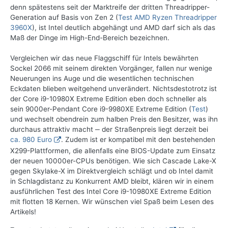
denn spätestens seit der Marktreife der dritten Threadripper-
Generation auf Basis von Zen 2 (
Test AMD Ryzen Threadripper
3960X
), ist Intel deutlich abgehängt und AMD darf sich als das
Maß der Dinge im High-End-Bereich bezeichnen.
Vergleichen wir das neue Flaggschiff für Intels bewährten
Sockel 2066 mit seinem direkten Vorgänger, fallen nur wenige
Neuerungen ins Auge und die wesentlichen technischen
Eckdaten blieben weitgehend unverändert. Nichtsdestotrotz ist
der Core i9-10980X Extreme Edition eben doch schneller als
sein 9000er-Pendant Core i9-9980XE Extreme Edition (
Test
)
und wechselt obendrein zum halben Preis den Besitzer, was ihn
durchaus attraktiv macht ‒ der Straßenpreis liegt derzeit bei
ca. 980 Euro
. Zudem ist er kompatibel mit den bestehenden
X299-Plattformen, die allenfalls eine BIOS-Update zum Einsatz
der neuen 10000er-CPUs benötigen. Wie sich Cascade Lake-X
gegen Skylake-X im Direktvergleich schlägt und ob Intel damit
in Schlagdistanz zu Konkurrent AMD bleibt, klären wir in einem
ausführlichen Test des Intel Core i9-10980XE Extreme Edition
mit flotten 18 Kernen. Wir wünschen viel Spaß beim Lesen des
Artikels!