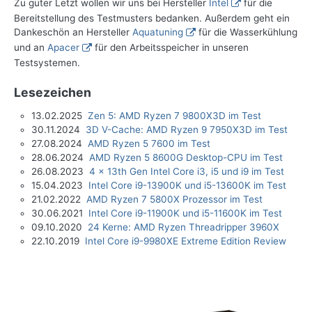
Zu guter Letzt wollen wir uns bei Hersteller
Intel
für die
Bereitstellung des Testmusters bedanken. Außerdem geht ein
Dankeschön an Hersteller
Aquatuning
für die Wasserkühlung
und an
Apacer
für den Arbeitsspeicher in unseren
Testsystemen.
Lesezeichen
13.02.2025
Zen 5: AMD Ryzen 7 9800X3D im Test
30.11.2024
3D V-Cache: AMD Ryzen 9 7950X3D im Test
27.08.2024
AMD Ryzen 5 7600 im Test
28.06.2024
AMD Ryzen 5 8600G Desktop-CPU im Test
26.08.2023
4 x 13th Gen Intel Core i3, i5 und i9 im Test
15.04.2023
Intel Core i9-13900K und i5-13600K im Test
21.02.2022
AMD Ryzen 7 5800X Prozessor im Test
30.06.2021
Intel Core i9-11900K und i5-11600K im Test
09.10.2020
24 Kerne: AMD Ryzen Threadripper 3960X
22.10.2019
Intel Core i9-9980XE Extreme Edition Review