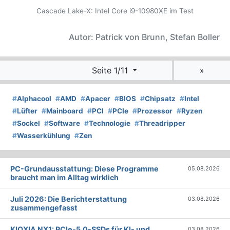
Cascade Lake-X: Intel Core i9-10980XE im Test
Autor: Patrick von Brunn, Stefan Boller
Seite 1/11
»
#
Alphacool
#
AMD
#
Apacer
#
BIOS
#
Chipsatz
#
Intel
#
Lüfter
#
Mainboard
#
PCI
#
PCIe
#
Prozessor
#
Ryzen
#
Sockel
#
Software
#
Technologie
#
Threadripper
#
Wasserkühlung
#
Zen
PC-Grundausstattung: Diese Programme
05.08.2026
braucht man im Alltag wirklich
Juli 2026: Die Bericht­erstattung
03.08.2026
zusammengefasst
KIOXIA NX1: PCIe-5.0-SSDs für KI- und
03.08.2026