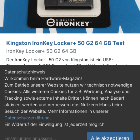
Kingston IronKey Locker+ 50 G2 64 GB Test
IronKey Locker+ 50 G2 64 GB
Der IronKey Locker+ 50 G2 von Kingston ist ein USB-
Flashspeicher mit 256 Bit starker AES-HW-Verschlüsselung im
Datenschutzhinweis
XTS-Modus. Wir haben das 64-GB-Modell im Praxistest
Willkommen beim Hardware-Magazin!
genauer begutachtet.
Zum Betrieb unserer Website nutzen wir technisch notwendige
Cookies. Alle weiteren Cookies für z.B. Werbung, Analyse und
Impressum
|
Kontakt
|
Jobs
|
Datenschutz
|
Tracking sowie externe Inhalte Dritter, können nach Bedarf
Consent‑Einstellungen
|
Haftungsausschluss
aktiviert werden und verbessern das Nutzererlebnis beim
Besuch der Website. Mehr Informationen in unserer
Feed
Facebook
YouTube
TikTok
Datenschutzerklärung
.
Ein Widerruf der Einwilligung ist jederzeit möglich.
Twitch
Discord
Alle akzeptieren
Einstellungen anpassen
...
© Copyright 2001 - 2026 Hardware-Magazin