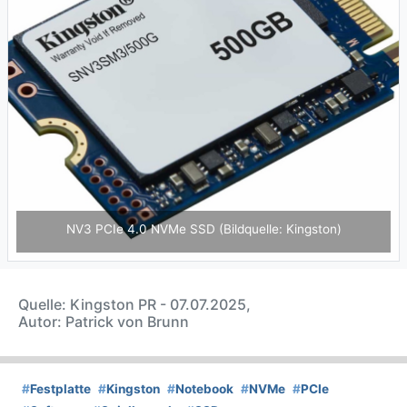
NV3 PCIe 4.0 NVMe SSD (Bildquelle: Kingston)
Quelle: Kingston PR - 07.07.2025,
Autor: Patrick von Brunn
#
Festplatte
#
Kingston
#
Notebook
#
NVMe
#
PCIe