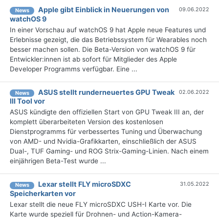
Apple gibt Einblick in Neuerungen von
09.06.2022
News
watchOS 9
In einer Vorschau auf watchOS 9 hat Apple neue Features und
Erlebnisse gezeigt, die das Betriebssystem für Wearables noch
besser machen sollen. Die Beta-Version von watchOS 9 für
Entwickler:innen ist ab sofort für Mitglieder des Apple
Developer Programms verfügbar. Eine ...
ASUS stellt runderneuertes GPU Tweak
02.06.2022
News
III Tool vor
ASUS kündigte den offiziellen Start von GPU Tweak III an, der
komplett überarbeiteten Version des kostenlosen
Dienstprogramms für verbessertes Tuning und Überwachung
von AMD- und Nvidia-Grafikkarten, einschließlich der ASUS
Dual-, TUF Gaming- und ROG Strix-Gaming-Linien. Nach einem
einjährigen Beta-Test wurde ...
Lexar stellt FLY microSDXC
31.05.2022
News
Speicherkarten vor
Lexar stellt die neue FLY microSDXC USH-I Karte vor. Die
Karte wurde speziell für Drohnen- und Action-Kamera-