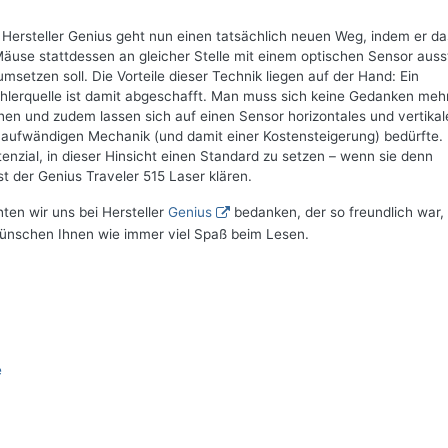
Hersteller Genius geht nun einen tatsächlich neuen Weg, indem er da
äuse stattdessen an gleicher Stelle mit einem optischen Sensor ausst
etzen soll. Die Vorteile dieser Technik liegen auf der Hand: Ein
Fehlerquelle ist damit abgeschafft. Man muss sich keine Gedanken meh
en und zudem lassen sich auf einen Sensor horizontales und vertikal
r aufwändigen Mechanik (und damit einer Kostensteigerung) bedürfte.
enzial, in dieser Hinsicht einen Standard zu setzen – wenn sie denn
est der Genius Traveler 515 Laser klären.
en wir uns bei Hersteller
Genius
bedanken, der so freundlich war,
wünschen Ihnen wie immer viel Spaß beim Lesen.
e