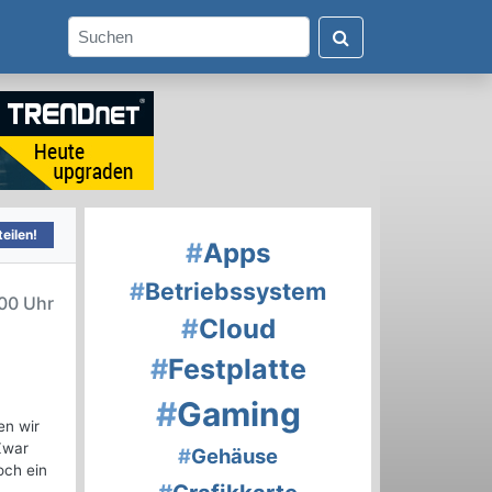
eilen!
#
Apps
#
Betriebssystem
00 Uhr
#
Cloud
#
Festplatte
#
Gaming
en wir
Zwar
#
Gehäuse
och ein