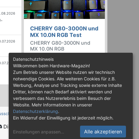
.08.2026
U-
CHERRY G80-3000N und
MX 10.0N RGB Test
0.07.2026
CHERRY G80-3000N und
MX 10.0N RGB
Der deutsche Tastatur-Spezialist
Datenschutzhinweis
0.07.2026
Cherry, hat ein breites Portfolio
Willkommen beim Hardware-Magazin!
an Tastaturen, unter anderem
Zum Betrieb unserer Website nutzen wir technisch
auch für Spieler. Wir testen mit
notwendige Cookies. Alle weiteren Cookies für z.B.
der CHERRY G80-3000N und der
Werbung, Analyse und Tracking sowie externe Inhalte
CHERRY MX 10.0N RGB zwei
Dritter, können nach Bedarf aktiviert werden und
Vertreter.
verbessern das Nutzererlebnis beim Besuch der
Website. Mehr Informationen in unserer
Datenschutzerklärung
.
usschluss
Ein Widerruf der Einwilligung ist jederzeit möglich.
Discord
Alle akzeptieren
Einstellungen anpassen
...