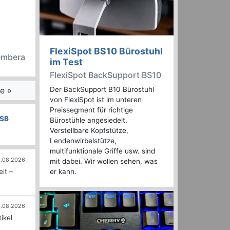
FlexiSpot BS10 Bürostuhl
embera
im Test
FlexiSpot BackSupport BS10
e »
Der BackSupport B10 Bürostuhl
von FlexiSpot ist im unteren
Preissegment für richtige
SB
Bürostühle angesiedelt.
Verstellbare Kopfstütze,
Lendenwirbelstütze,
multifunktionale Griffe usw. sind
.08.2026
mit dabei. Wir wollen sehen, was
it –
er kann.
.08.2026
ikel