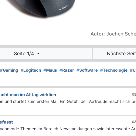
Autor: Jochen Sch
Seite 1/4
Nächste Seit
#
Gaming
#
Logitech
#
Maus
#
Razer
#
Software
#
Technologie
#
U
ht man im Alltag wirklich
05
 und startet zum ersten Mal. Ein Gefühl der Vorfreude macht sich bre
efasst
03
 spannende Themen im Bereich Newsmeldungen sowie interessante Art