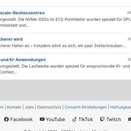
erscale-Rechenzentren
03
rgestellt. Die NVMe-SSDs im E1.S-Formfaktor wurden speziell für GP
twickelt und...
cherer wird
3
icherer Hafen an – trotzdem lohnt es sich, ein paar Stellschrauben...
e- und KI-Anwendungen
3
orgestellt. Die Laufwerke wurden speziell für anspruchsvolle KI- und
ontext...
um
|
Kontakt
|
Jobs
|
Datenschutz
|
Consent‑Einstellungen
|
Haftungsa
Facebook
YouTube
TikTok
Twitch