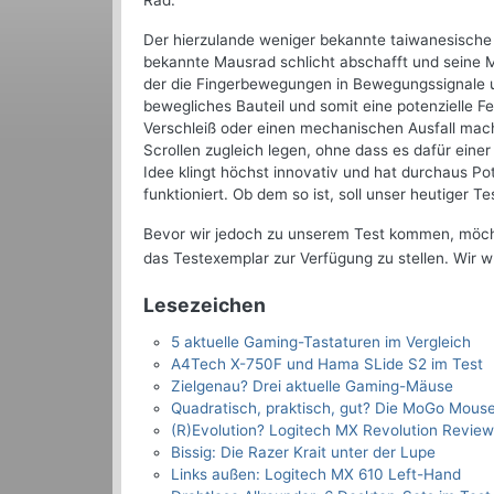
Rad.
Der hierzulande weniger bekannte taiwanesische 
bekannte Mausrad schlicht abschafft und seine M
der die Fingerbewegungen in Bewegungssignale ums
bewegliches Bauteil und somit eine potenzielle 
Verschleiß oder einen mechanischen Ausfall mach
Scrollen zugleich legen, ohne dass es dafür eine
Idee klingt höchst innovativ und hat durchaus Pot
funktioniert. Ob dem so ist, soll unser heutiger T
Bevor wir jedoch zu unserem Test kommen, möcht
das Testexemplar zur Verfügung zu stellen. Wir 
Lesezeichen
5 aktuelle Gaming-Tastaturen im Vergleich
A4Tech X-750F und Hama SLide S2 im Test
Zielgenau? Drei aktuelle Gaming-Mäuse
Quadratisch, praktisch, gut? Die MoGo Mous
(R)Evolution? Logitech MX Revolution Review
Bissig: Die Razer Krait unter der Lupe
Links außen: Logitech MX 610 Left-Hand