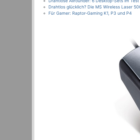
Drahtlose Allrounder: 6 Desktop-Sets im Test
Drahtlos glücklich? Die MS Wireless Laser 5
Für Gamer: Raptor-Gaming K1, P3 und P4