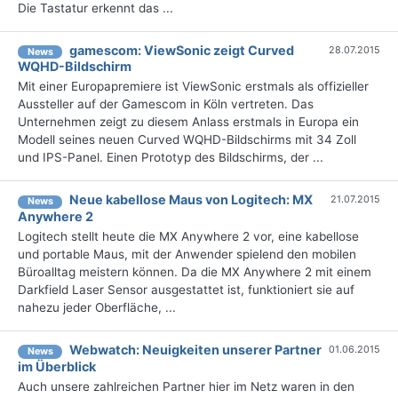
Die Tastatur erkennt das ...
gamescom: ViewSonic zeigt Curved
28.07.2015
News
WQHD-Bildschirm
Mit einer Europapremiere ist ViewSonic erstmals als offizieller
Aussteller auf der Gamescom in Köln vertreten. Das
Unternehmen zeigt zu diesem Anlass erstmals in Europa ein
Modell seines neuen Curved WQHD-Bildschirms mit 34 Zoll
und IPS-Panel. Einen Prototyp des Bildschirms, der ...
Neue kabellose Maus von Logitech: MX
21.07.2015
News
Anywhere 2
Logitech stellt heute die MX Anywhere 2 vor, eine kabellose
und portable Maus, mit der Anwender spielend den mobilen
Büroalltag meistern können. Da die MX Anywhere 2 mit einem
Darkfield Laser Sensor ausgestattet ist, funktioniert sie auf
nahezu jeder Oberfläche, ...
Webwatch: Neuigkeiten unserer Partner
01.06.2015
News
im Überblick
Auch unsere zahlreichen Partner hier im Netz waren in den