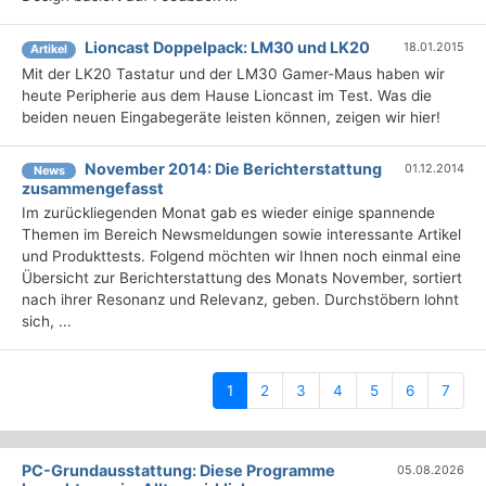
Lioncast Doppelpack: LM30 und LK20
18.01.2015
Artikel
Mit der LK20 Tastatur und der LM30 Gamer-Maus haben wir
heute Peripherie aus dem Hause Lioncast im Test. Was die
beiden neuen Eingabegeräte leisten können, zeigen wir hier!
November 2014: Die Berichterstattung
01.12.2014
News
zusammengefasst
Im zurückliegenden Monat gab es wieder einige spannende
Themen im Bereich Newsmeldungen sowie interessante Artikel
und Produkttests. Folgend möchten wir Ihnen noch einmal eine
Übersicht zur Berichterstattung des Monats November, sortiert
nach ihrer Resonanz und Relevanz, geben. Durchstöbern lohnt
sich, ...
(current)
1
2
3
4
5
6
7
PC-Grundausstattung: Diese Programme
05.08.2026