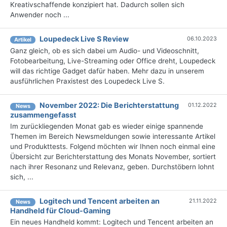
Kreativschaffende konzipiert hat. Dadurch sollen sich
Anwender noch ...
Loupedeck Live S Review
06.10.2023
Artikel
Ganz gleich, ob es sich dabei um Audio- und Videoschnitt,
Fotobearbeitung, Live-Streaming oder Office dreht, Loupedeck
will das richtige Gadget dafür haben. Mehr dazu in unserem
ausführlichen Praxistest des Loupedeck Live S.
November 2022: Die Bericht­erstattung
01.12.2022
News
zusammengefasst
Im zurückliegenden Monat gab es wieder einige spannende
Themen im Bereich Newsmeldungen sowie interessante Artikel
und Produkttests. Folgend möchten wir Ihnen noch einmal eine
Übersicht zur Berichterstattung des Monats November, sortiert
nach ihrer Resonanz und Relevanz, geben. Durchstöbern lohnt
sich, ...
Logitech und Tencent arbeiten an
21.11.2022
News
Handheld für Cloud-Gaming
Ein neues Handheld kommt: Logitech und Tencent arbeiten an