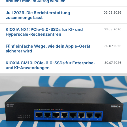
braucht man im Alltag wirklich
Juli 2026: Die Bericht­erstattung
03.08.2026
zusammengefasst
KIOXIA NX1: PCIe-5.0-SSDs für KI- und
03.08.2026
Hyperscale-Rechenzentren
Fünf einfache Wege, wie dein Apple-Gerät
30.07.2026
sicherer wird
KIOXIA CM10: PCIe-6.0-SSDs für Enterprise-
30.07.2026
und KI-Anwendungen