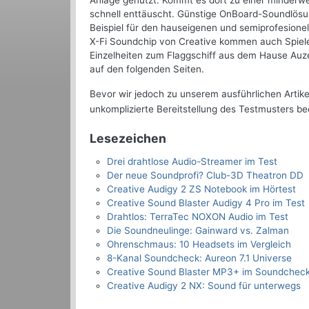
Anlage genutzt. Kommt es dort zu einer minderwer
schnell enttäuscht. Günstige OnBoard-Soundlösun
Beispiel für den hauseigenen und semiprofesione
X-Fi Soundchip von Creative kommen auch Spielef
Einzelheiten zum Flaggschiff aus dem Hause Auze
auf den folgenden Seiten.
Bevor wir jedoch zu unserem ausführlichen Artik
unkomplizierte Bereitstellung des Testmusters b
Lesezeichen
Drei drahtlose Audio-Streamer im Test
Der neue Soundprofi? Club-3D Theatron DD
Creative Audigy 2 ZS Notebook im Hörtest
Creative Sound Blaster Audigy 4 Pro im Test
Drahtlos: TerraTec NOXON Audio im Test
Die Soundneulinge: Gainward vs. Zalman
Ohrenschmaus: 10 Headsets im Vergleich
8-Kanal Soundcheck: Aureon 7.1 Universe
Creative Sound Blaster MP3+ im Soundchec
Creative Audigy 2 NX: Sound für unterwegs