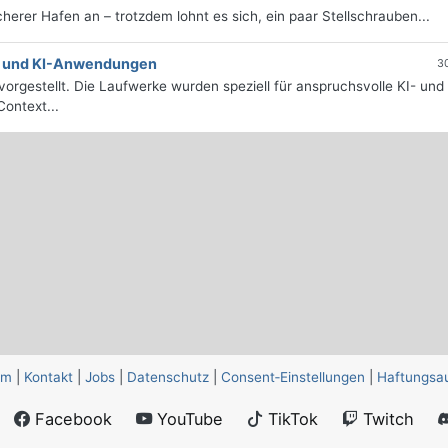
icherer Hafen an – trotzdem lohnt es sich, ein paar Stellschrauben...
e- und KI-Anwendungen
3
orgestellt. Die Laufwerke wurden speziell für anspruchsvolle KI- und
ontext...
um
|
Kontakt
|
Jobs
|
Datenschutz
|
Consent‑Einstellungen
|
Haftungsa
Facebook
YouTube
TikTok
Twitch