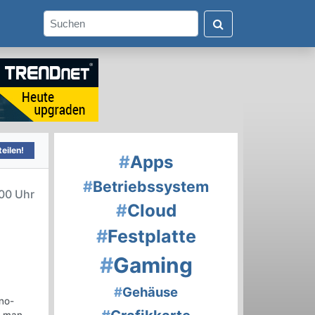
eilen!
#
Apps
#
Betriebssystem
00 Uhr
#
Cloud
#
Festplatte
#
Gaming
#
Gehäuse
no-