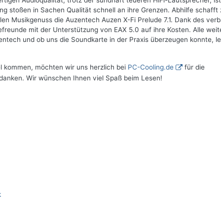
tigen Audioqualität, trotz der sündhaft teueren HiFi-Lautsprecher, is
g stoßen in Sachen Qualität schnell an ihre Grenzen. Abhilfe schafft
llen Musikgenuss die Auzentech Auzen X-Fi Prelude 7.1. Dank des ver
reunde mit der Unterstützung von EAX 5.0 auf ihre Kosten. Alle weit
ntech und ob uns die Soundkarte in der Praxis überzeugen konnte, le
el kommen, möchten wir uns herzlich bei
PC-Cooling.de
für die
edanken. Wir wünschen Ihnen viel Spaß beim Lesen!
k