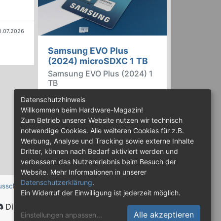
0.07.2026
Samsung EVO Plus
(2024) microSDXC 1 TB
Samsung EVO Plus (2024) 1
TB
Die neue 2024er-Version der EVO
Datenschutzhinweis
Plus microSDXC-Speicherkarte
Willkommen beim Hardware-Magazin!
von Samsung ist mit bis zu 1 TB
Zum Betrieb unserer Website nutzen wir technisch
erhältlich und bietet 160 MB/s
notwendige Cookies. Alle weiteren Cookies für z.B.
lesend, statt 130 MB/s wie beim
Werbung, Analyse und Tracking sowie externe Inhalte
Vorgänger aus 2021. Mehr dazu
Dritter, können nach Bedarf aktiviert werden und
im Test.
verbessern das Nutzererlebnis beim Besuch der
Website. Mehr Informationen in unserer
Datenschutzerklärung
.
usschluss
Ein Widerruf der Einwilligung ist jederzeit möglich.
Discord
Alle akzeptieren
Einstellungen anpassen
...