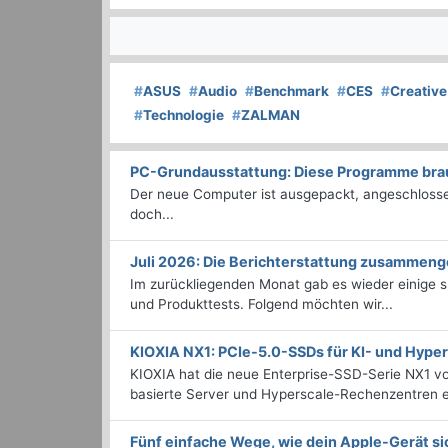
#
ASUS
#
Audio
#
Benchmark
#
CES
#
Creative
#
Technologie
#
ZALMAN
PC-Grundausstattung: Diese Programme brauc
Der neue Computer ist ausgepackt, angeschlossen
doch...
Juli 2026: Die Bericht­erstattung zusammeng
Im zurückliegenden Monat gab es wieder einige
und Produkttests. Folgend möchten wir...
KIOXIA NX1: PCIe-5.0-SSDs für KI- und Hyp
KIOXIA hat die neue Enterprise-SSD-Serie NX1 vo
basierte Server und Hyperscale-Rechenzentren en
Fünf einfache Wege, wie dein Apple-Gerät si