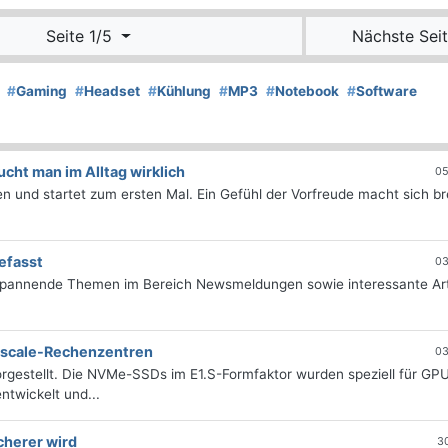
Seite 1/5
Nächste Seit
#
Gaming
#
Headset
#
Kühlung
#
MP3
#
Notebook
#
Software
ht man im Alltag wirklich
05
 und startet zum ersten Mal. Ein Gefühl der Vorfreude macht sich bre
efasst
03
 spannende Themen im Bereich Newsmeldungen sowie interessante Art
erscale-Rechenzentren
03
rgestellt. Die NVMe-SSDs im E1.S-Formfaktor wurden speziell für GP
twickelt und...
cherer wird
3