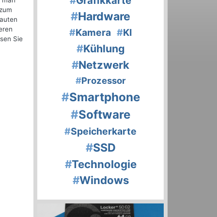
#
Grafikkarte
t man
 zum
#
Hardware
bauten
eren
#
Kamera
#
KI
sen Sie
#
Kühlung
#
Netzwerk
#
Prozessor
#
Smartphone
#
Software
#
Speicherkarte
#
SSD
#
Technologie
#
Windows