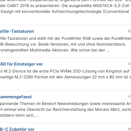
r CeBIT 2018 zu präsentieren. Die ausgestellte MG07ACA-3,5-Zoll-
um-Design mit konventioneller Aufzeichnungstechnologie (Conventional
file-Tastaturen
0
ile-Tastaturen und stellt mit der PureWriter RGB sowie der PureWrite
RGB-Beleuchtung vor. Beide Versionen, mit und ohne Nummernblock,
voreingestellten Multimedia-Aktionen. Wie schon bei den ...
D für Einsteiger vor
0
as M.2-Device ist die erste PCIe NVMe SSD-Lösung von Kingston auf
einseitige M.2-2280-Format mit den Abmessungen 22 mm x 80 mm ist d
zusammengefasst
0
 spannende Themen im Bereich Newsmeldungen sowie interessante Art
 einmal eine Übersicht zur Berichterstattung des Monats März, sorti
öbern lohnt sich, ...
SB-C Zubehör vor
3