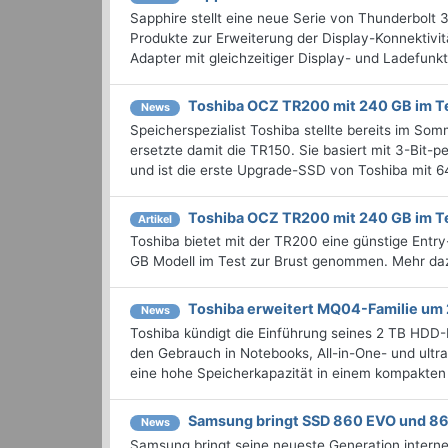
Sapphire stellt eine neue Serie von Thunderbolt
Produkte zur Erweiterung der Display-Konnektivi
Adapter mit gleichzeitiger Display- und Ladefunkti
Toshiba OCZ TR200 mit 240 GB im T
News
Speicherspezialist Toshiba stellte bereits im So
ersetzte damit die TR150. Sie basiert mit 3-Bit-p
und ist die erste Upgrade-SSD von Toshiba mit 6
Toshiba OCZ TR200 mit 240 GB im T
Artikel
Toshiba bietet mit der TR200 eine günstige Ent
GB Modell im Test zur Brust genommen. Mehr da
Toshiba erweitert MQ04-Familie u
News
Toshiba kündigt die Einführung seines 2 TB HD
den Gebrauch in Notebooks, All-in-One- und ul
eine hohe Speicherkapazität in einem kompakte
Samsung bringt SSD 860 EVO und 8
News
Samsung bringt seine neueste Generation intern