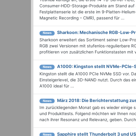
Consumer-HDD-Storage-Produkte am Stand auf de
Festplattenserie ist die erste im 9-Platten-Heli
Magnetic Recording – CMR), passend für ...
Sharkoon: Mechanische RGB-Low-Pro
News
Sharkoon erweitert das Sortiment seiner Low-Prof
RGB zwei Versionen mit stufenlos-regulierbare 
profitieren von zusätzlichen Funktionstasten mit 
A1000: Kingston stellt NVMe-PCIe-SS
News
Kingston stellt die A1000 PCIe NVMe SSD vor. D
Einsteigerlevel, die 3D-NAND nutzt. Durch das 
A1000 ideal für ...
März 2018: Die Berichterstattung 
News
Im zurückliegenden Monat gab es wieder einige
und Produkttests. Folgend möchten wir Ihnen noch
nach ihrer Resonanz und Relevanz, geben. Durchst
Sapphire stellt Thunderbolt 3 und U
News