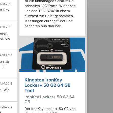
ist ein unmanaged Gerät mit 8
5.11.2018
schnellen 10G-Ports. Wir haben
lf Pro
uns den TEG-S708 in einem
Kurztest zur Brust genommen,
Messungen durchgeführt und
berichten nun darüber.
8.09.2018
eren:
er, die
6.08.2018
fen ab
mit
Kingston IronKey
1.07.2018
Locker+ 50 G2 64 GB
e. Wir
Test
IronKey Locker+ 50 G2 64
GB
6.05.2018
Der IronKey Locker+ 50 G2 von
d