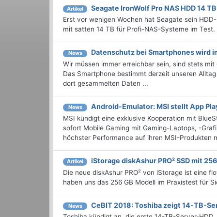
Seagate IronWolf Pro NAS HDD 14 TB
Artikel
Erst vor wenigen Wochen hat Seagate sein HDD-P
mit satten 14 TB für Profi-NAS-Systeme im Test.
Datenschutz bei Smartphones wird i
News
Wir müssen immer erreichbar sein, sind stets mi
Das Smartphone bestimmt derzeit unseren Alltag 
dort gesammelten Daten ...
Android-Emulator: MSI stellt App Pla
News
MSI kündigt eine exklusive Kooperation mit Blue
sofort Mobile Gaming mit Gaming-Laptops, -Graf
höchster Performance auf ihren MSI-Produkten mi
iStorage diskAshur PRO² SSD mit 25
Artikel
Die neue diskAshur PRO² von iStorage ist eine f
haben uns das 256 GB Modell im Praxistest für S
CeBIT 2018: Toshiba zeigt 14-TB-
News
Toshiba kündigt an, die erste 14-TB-Server-HDD,