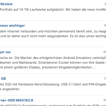
 Review
0
ortfolio auf 14-TB-Laufwerke aufgebohrt. Wir haben die neue IronWo
mmer wichtiger
1
t dem Internet verbunden und möchten permanent bereit sein, zu reagi
und ist daher auch nicht mehr wegzudenken. Es ist also umso wichtig
yer vor
0
Stacks an. Die Macher des erfolgreichsten Android-Emulators verknüp
ikkarten und Mainboards. Smartphone-Zocker können nun ihre Spiele 
t einem größeren Display, präziseren Eingabemöglichkeiten ...
6 GB
2
lotte SSD mit Hardware-Verschlüsselung, USB 3.1 Gen1 und PIN-Eingab
ie angesehen.
Server-HDD MG07ACA
2
 die MG07ACA-Festplattenserie, ergänzend zum Portfolio der B2B- un