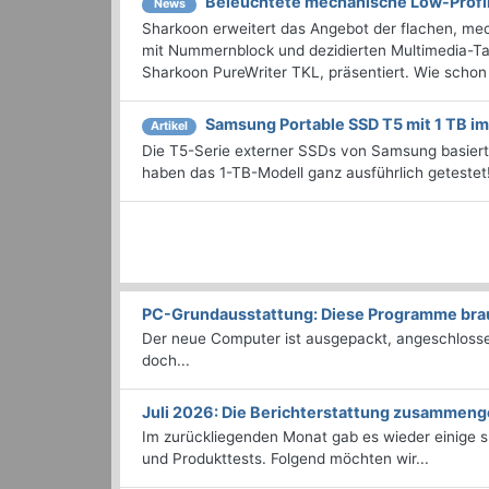
Beleuchtete mechanische Low-Profi
News
Sharkoon erweitert das Angebot der flachen, mec
mit Nummernblock und dezidierten Multimedia-Tast
Sharkoon PureWriter TKL, präsentiert. Wie schon b
Samsung Portable SSD T5 mit 1 TB im
Artikel
Die T5-Serie externer SSDs von Samsung basiert
haben das 1-TB-Modell ganz ausführlich getestet
PC-Grundausstattung: Diese Programme brauc
Der neue Computer ist ausgepackt, angeschlossen
doch...
Juli 2026: Die Bericht­erstattung zusammeng
Im zurückliegenden Monat gab es wieder einige
und Produkttests. Folgend möchten wir...