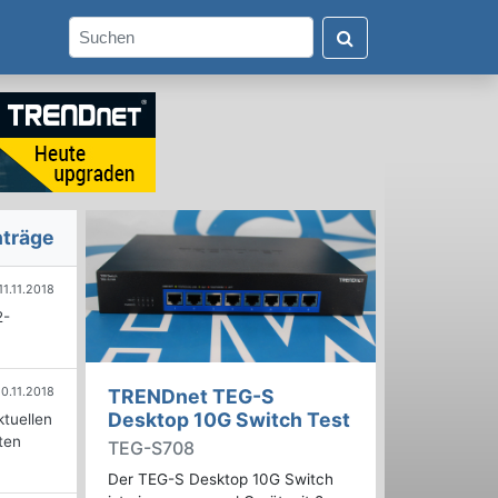
nträge
11.11.2018
2-
10.11.2018
TRENDnet TEG-S
Desktop 10G Switch Test
tuellen
ten
TEG-S708
Der TEG-S Desktop 10G Switch