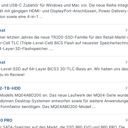
 3 und USB-C Zubehör für Windows und Mac vor. Die neue Reihe integr
tät mit gängigen HDMI- und DisplayPort-Anschlüssen, Power Delivery
on sowie eine 4-in-1 ...
est
2
mmer letzten Jahres die neue TR200-SSD-Familie für den Retail-Markt 
er-Cell TLC (Triple-Level-Cell) BiCS Flash auf neuester Speichertechn
4-Layer-3D-Flashspeicher. ...
est
2
ry-Level-SSD auf 64-Layer BiCS3 3D-TLC-Basis an. Wir haben uns da
zu im Review!
m 2-TB-HDD
2
D-Modells MQ04ABD200 an. Das neue Laufwerk der MQ04-Serie wurde
tradünnen Desktop-Systemen entworfen sowie für weitere Anwendunge
n Formfaktor benötigen. Das MQ04ABD200-Modell ...
60 PRO
2
er SATA-Speicher auf den Markt: die SSD 860 EVO und 860 PRO. Die