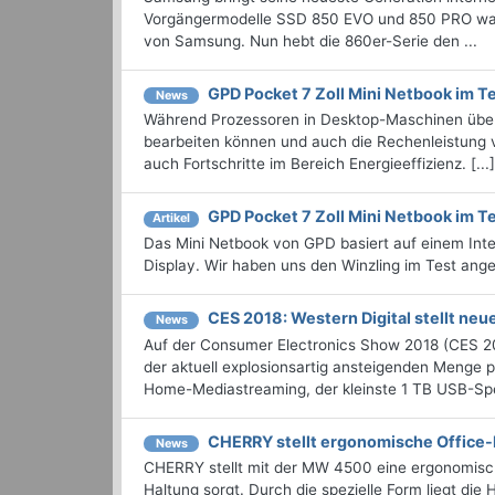
Vorgängermodelle SSD 850 EVO und 850 PRO war
von Samsung. Nun hebt die 860er-Serie den ...
GPD Pocket 7 Zoll Mini Netbook im T
News
Während Prozessoren in Desktop-Maschinen über 
bearbeiten können und auch die Rechenleistung v
auch Fortschritte im Bereich Energieeffizienz. [...
GPD Pocket 7 Zoll Mini Netbook im T
Artikel
Das Mini Netbook von GPD basiert auf einem Int
Display. Wir haben uns den Winzling im Test ang
CES 2018: Western Digital stellt neu
News
Auf der Consumer Electronics Show 2018 (CES 201
der aktuell explosionsartig ansteigenden Menge 
Home-Mediastreaming, der kleinste 1 TB USB-Spei
CHERRY stellt ergonomische Offic
News
CHERRY stellt mit der MW 4500 eine ergonomische
Haltung sorgt. Durch die spezielle Form liegt die