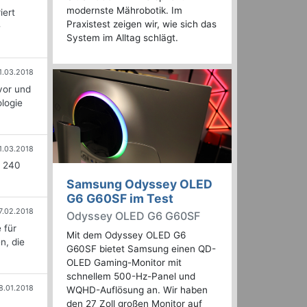
modernste Mährobotik. Im
iert
Praxistest zeigen wir, wie sich das
-
System im Alltag schlägt.
1.03.2018
vor und
ologie
1.03.2018
s 240
Samsung Odyssey OLED
G6 G60SF im Test
7.02.2018
Odyssey OLED G6 G60SF
 für
Mit dem Odyssey OLED G6
n, die
G60SF bietet Samsung einen QD-
OLED Gaming-Monitor mit
schnellem 500-Hz-Panel und
8.01.2018
WQHD-Auflösung an. Wir haben
den 27 Zoll großen Monitor auf