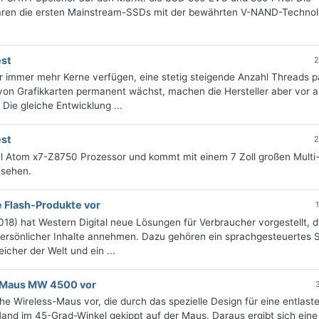
en die ersten Mainstream-SSDs mit der bewährten V-NAND-Technol
est
2
immer mehr Kerne verfügen, eine stetig steigende Anzahl Threads pa
on Grafikkarten permanent wächst, machen die Hersteller aber vor a
] Die gleiche Entwicklung ...
est
2
el Atom x7-Z8750 Prozessor und kommt mit einem 7 Zoll großen Multi
esehen.
e Flash-Produkte vor
8) hat Western Digital neue Lösungen für Verbraucher vorgestellt, d
persönlicher Inhalte annehmen. Dazu gehören ein sprachgesteuertes 
cher der Welt und ein ...
e-Maus MW 4500 vor
 Wireless-Maus vor, die durch das spezielle Design für eine entlast
 Hand im 45-Grad-Winkel gekippt auf der Maus. Daraus ergibt sich eine