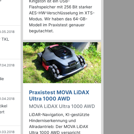
Kingston ist ein USB-
Flashspeicher mit 256 Bit starker
AES-HW-Verschlüsselung im XTS-
Modus. Wir haben das 64-GB-
Modell im Praxistest genauer
begutachtet.
3.05.2018
r TKL
7.04.2018
ie
Praxistest MOVA LiDAX
Ultra 1000 AWD
1.04.2018
MOVA LiDAX Ultra 1000 AWD
ikel
ert
LiDAR-Navigation, KI-gestützte
Hinderniserkennung und
Allradantrieb: Der MOVA LiDAX
0.03.2018
Ultra 1000 AWD verspricht