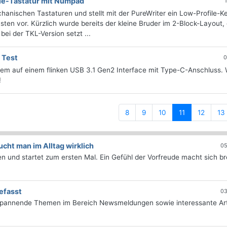
le-Tastatur mit Numpad
hanischen Tastaturen und stellt mit der PureWriter ein Low-Profile-
en vor. Kürzlich wurde bereits der kleine Bruder im 2-Block-Layout, 
ei der TKL-Version setzt ...
 Test
0
em auf einem flinken USB 3.1 Gen2 Interface mit Type-C-Anschluss. 
!
(current)
8
9
10
11
12
13
ht man im Alltag wirklich
05
 und startet zum ersten Mal. Ein Gefühl der Vorfreude macht sich bre
efasst
03
 spannende Themen im Bereich Newsmeldungen sowie interessante Art