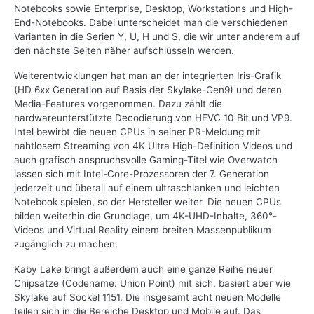
Notebooks sowie Enterprise, Desktop, Workstations und High-
End-Notebooks. Dabei unterscheidet man die verschiedenen
Varianten in die Serien Y, U, H und S, die wir unter anderem auf
den nächste Seiten näher aufschlüsseln werden.
Weiterentwicklungen hat man an der integrierten Iris-Grafik
(HD 6xx Generation auf Basis der Skylake-Gen9) und deren
Media-Features vorgenommen. Dazu zählt die
hardwareunterstützte Decodierung von HEVC 10 Bit und VP9.
Intel bewirbt die neuen CPUs in seiner PR-Meldung mit
nahtlosem Streaming von 4K Ultra High-Definition Videos und
auch grafisch anspruchsvolle Gaming-Titel wie Overwatch
lassen sich mit Intel-Core-Prozessoren der 7. Generation
jederzeit und überall auf einem ultraschlanken und leichten
Notebook spielen, so der Hersteller weiter. Die neuen CPUs
bilden weiterhin die Grundlage, um 4K-UHD-Inhalte, 360°-
Videos und Virtual Reality einem breiten Massenpublikum
zugänglich zu machen.
Kaby Lake bringt außerdem auch eine ganze Reihe neuer
Chipsätze (Codename: Union Point) mit sich, basiert aber wie
Skylake auf Sockel 1151. Die insgesamt acht neuen Modelle
teilen sich in die Bereiche Desktop und Mobile auf. Das