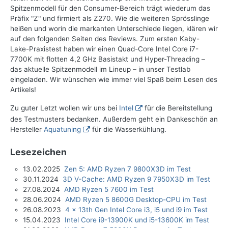
Spitzenmodell für den Consumer-Bereich trägt wiederum das
Präfix "Z" und firmiert als Z270. Wie die weiteren Sprösslinge
heißen und worin die markanten Unterschiede liegen, klären wir
auf den folgenden Seiten des Reviews. Zum ersten Kaby-
Lake-Praxistest haben wir einen Quad-Core Intel Core i7-
7700K mit flotten 4,2 GHz Basistakt und Hyper-Threading –
das aktuelle Spitzenmodell im Lineup – in unser Testlab
eingeladen. Wir wünschen wie immer viel Spaß beim Lesen des
Artikels!
Zu guter Letzt wollen wir uns bei
Intel
für die Bereitstellung
des Testmusters bedanken. Außerdem geht ein Dankeschön an
Hersteller
Aquatuning
für die Wasserkühlung.
Lesezeichen
13.02.2025
Zen 5: AMD Ryzen 7 9800X3D im Test
30.11.2024
3D V-Cache: AMD Ryzen 9 7950X3D im Test
27.08.2024
AMD Ryzen 5 7600 im Test
28.06.2024
AMD Ryzen 5 8600G Desktop-CPU im Test
26.08.2023
4 x 13th Gen Intel Core i3, i5 und i9 im Test
15.04.2023
Intel Core i9-13900K und i5-13600K im Test