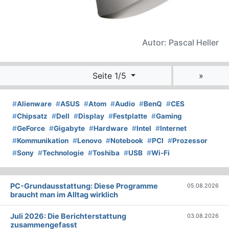
Autor: Pascal Heller
Seite 1/5
»
#
Alienware
#
ASUS
#
Atom
#
Audio
#
BenQ
#
CES
#
Chipsatz
#
Dell
#
Display
#
Festplatte
#
Gaming
#
GeForce
#
Gigabyte
#
Hardware
#
Intel
#
Internet
#
Kommunikation
#
Lenovo
#
Notebook
#
PCI
#
Prozessor
#
Sony
#
Technologie
#
Toshiba
#
USB
#
Wi-Fi
PC-Grundausstattung: Diese Programme
05.08.2026
braucht man im Alltag wirklich
Juli 2026: Die Bericht­erstattung
03.08.2026
zusammengefasst