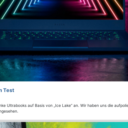
m Test
anke Ultrabooks auf Basis von „Ice Lake“ an. Wir haben uns die aufpol
angesehen.