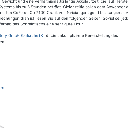
Gewicht und eine verhältnismäßig lange Akkulaufzeit, die laut Herstel
stems bis zu 6 Stunden beträgt. Gleichzeitig sollen dem Anwender 
rierten GeForce Go 7400 Grafik von Nvidia, genügend Leistungsreser
echungen dran ist, lesen Sie auf den folgenden Seiten. Soviel sei je
ernab des Schreibtischs eine sehr gute Figur.
tory GmbH Karlsruhe
für die unkomplizierte Bereitstellung des
en!
wer