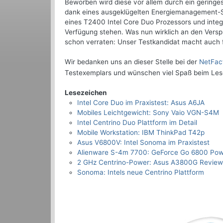
Beworben wird diese vor allem durch ein geringes 
dank eines ausgeklügelten Energiemanagement-Sy
eines T2400 Intel Core Duo Prozessors und integ
Verfügung stehen. Was nun wirklich an den Verspr
schon verraten: Unser Testkandidat macht auch f
Wir bedanken uns an dieser Stelle bei der
NetFac
Testexemplars und wünschen viel Spaß beim Les
Lesezeichen
Intel Core Duo im Praxistest: Asus A6JA
Mobiles Leichtgewicht: Sony Vaio VGN-S4M
Intel Centrino Duo Plattform im Detail
Mobile Workstation: IBM ThinkPad T42p
Asus V6800V: Intel Sonoma im Praxistest
Alienware S-4m 7700: GeForce Go 6800 Po
2 GHz Centrino-Power: Asus A3800G Review
Sonoma: Intels neue Centrino Plattform