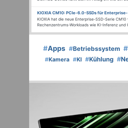
KIOXIA CM10: PCIe-6.0-SSDs für Enterpris
KIOXIA hat die neue Enterprise-SSD-Serie CM10 v
Rechenzentrums-Workloads wie KI-Inferenz und C
#
Apps
#
#
Betriebssystem
#
N
#
Kühlung
#
Kamera
#
KI