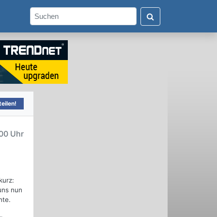
eilen!
00 Uhr
kurz:
uns nun
nte.