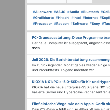
#
Alienware
#
ASUS
#
Audio
#
Bluetooth
#
CeB
#
Grafikkarte
#
Hitachi
#
Intel
#
Internet
#
Kopf
#
Prozessor
#
Radeon
#
Software
#
Sony
#
Tas
PC-Grundausstattung: Diese Programme brauc
Der neue Computer ist ausgepackt, angeschlossen
doch...
Juli 2026: Die Bericht­erstattung zusammeng
Im zurückliegenden Monat gab es wieder einige
und Produkttests. Folgend möchten wir...
KIOXIA NX1: PCIe-5.0-SSDs für KI- und Hyp
KIOXIA hat die neue Enterprise-SSD-Serie NX1 vo
basierte Server und Hyperscale-Rechenzentren en
Fünf einfache Wege, wie dein Apple-Gerät si
Dein iOS-Device fühlt sich im Alltag oft wie ein s