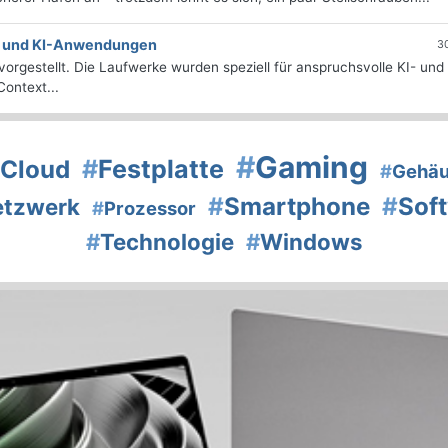
e- und KI-Anwendungen
3
orgestellt. Die Laufwerke wurden speziell für anspruchsvolle KI- und
ontext...
#
Gaming
#
Festplatte
Cloud
#
Gehä
#
Smartphone
#
Sof
etzwerk
#
Prozessor
#
Technologie
#
Windows