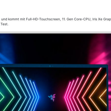
rm und kommt mit Full-HD-Touchscreen, 11. Gen Core-CPU, Iris Xe Gra
 Test.