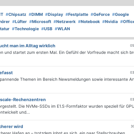
IT
#
Chipsatz
#
DIMM
#
Display
#
Festplatte
#
GeForce
#
Google
hörer
#
Lüfter
#
Microsoft
#
Netzwerk
#
Notebook
#
Nvidia
#
Offic
tatur
#
Technologie
#
USB
#
WLAN
ht man im Alltag wirklich
05
 und startet zum ersten Mal. Ein Gefühl der Vorfreude macht sich bre
efasst
03
 spannende Themen im Bereich Newsmeldungen sowie interessante Art
erscale-Rechenzentren
03
rgestellt. Die NVMe-SSDs im E1.S-Formfaktor wurden speziell für GP
twickelt und...
cherer wird
3
icherer Hafen an – trotzdem lohnt es sich, ein paar Stellschrauben...