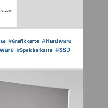
0.07.2026
#
Hardware
#
Grafikkarte
use
tware
#
SSD
#
Speicherkarte