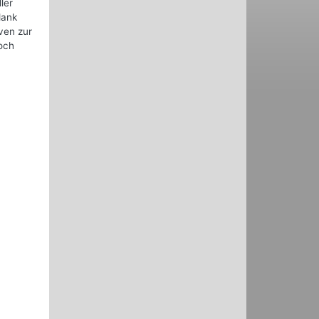
ler
dank
ven zur
doch