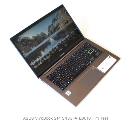
ASUS VivoBook S14 S433FA-EB016T im Test