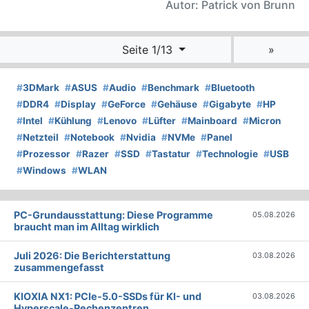
Autor: Patrick von Brunn
Seite 1/13
»
#
3DMark
#
ASUS
#
Audio
#
Benchmark
#
Bluetooth
#
DDR4
#
Display
#
GeForce
#
Gehäuse
#
Gigabyte
#
HP
#
Intel
#
Kühlung
#
Lenovo
#
Lüfter
#
Mainboard
#
Micron
#
Netzteil
#
Notebook
#
Nvidia
#
NVMe
#
Panel
#
Prozessor
#
Razer
#
SSD
#
Tastatur
#
Technologie
#
USB
#
Windows
#
WLAN
PC-Grundausstattung: Diese Programme
05.08.2026
braucht man im Alltag wirklich
Juli 2026: Die Bericht­erstattung
03.08.2026
zusammengefasst
KIOXIA NX1: PCIe-5.0-SSDs für KI- und
03.08.2026
Hyperscale-Rechenzentren