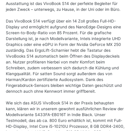
Ausstattung ist das VivoBook S14 der perfekte Begleiter für
jeden Zweck – unterwegs, zu Hause, in der Uni oder im Büro.
Das VivoBook S14 verfügt über ein 14 Zoll großes Full-HD-
Display und ermöglicht aufgrund des NanoEdge-Designs eine
Screen-to-Body-Ratio von 85 Prozent. Für die grafische
Darstellung ist, je nach Modellvariante, Intels integrierte UHD
Graphics oder eine eGPU in Form der Nvidia GeForce MX 250
zuständig. Das ErgoLift-Scharnier hebt die Tastatur des
VivoBooks S14 automatisch beim Öffnen des Displaydeckels
an. Nutzer profitieren hierbei von mehr Komfort beim
Schreiben, zudem verbessern sich dadurch die Kühlung und
Klangqualität. Für satten Sound sorgt außerdem das von
Harman/Kardon zertifizierte Audiosystem. Dank des
Fingerabdruck-Sensors bleiben wichtige Daten geschützt und
dennoch auch ohne Kennwort immer griffbereit.
Wie sich das ASUS VivoBook S14 in der Praxis behaupten
kann, klären wir in unserem gewohnt ausführlichen Review der
Modellvariante S433FA-EB016T in Indie Black. Unser
Testmodell, das ab ca. 800 Euro erhältlich ist, kommt mit Full-
HD-Display, Intel Core i5-10210U Prozessor, 8 GB DDR4-2400,