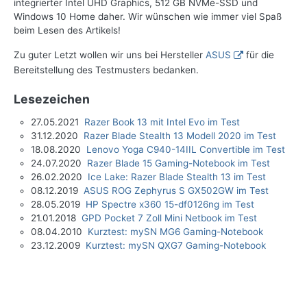
integrierter Intel UHD Graphics, 512 GB NVMe-SSD und
Windows 10 Home daher. Wir wünschen wie immer viel Spaß
beim Lesen des Artikels!
Zu guter Letzt wollen wir uns bei Hersteller
ASUS
für die
Bereitstellung des Testmusters bedanken.
Lesezeichen
27.05.2021
Razer Book 13 mit Intel Evo im Test
31.12.2020
Razer Blade Stealth 13 Modell 2020 im Test
18.08.2020
Lenovo Yoga C940-14IIL Convertible im Test
24.07.2020
Razer Blade 15 Gaming-Notebook im Test
26.02.2020
Ice Lake: Razer Blade Stealth 13 im Test
08.12.2019
ASUS ROG Zephyrus S GX502GW im Test
28.05.2019
HP Spectre x360 15-df0126ng im Test
21.01.2018
GPD Pocket 7 Zoll Mini Netbook im Test
08.04.2010
Kurztest: mySN MG6 Gaming-Notebook
23.12.2009
Kurztest: mySN QXG7 Gaming-Notebook