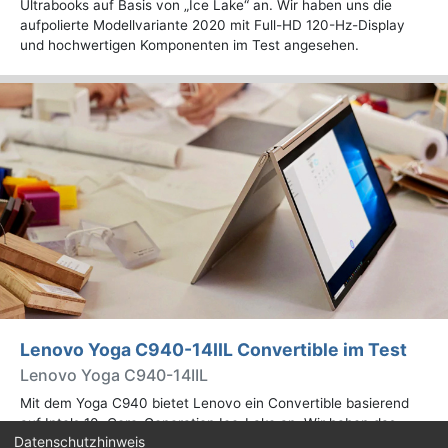
Ultrabooks auf Basis von „Ice Lake“ an. Wir haben uns die
aufpolierte Modellvariante 2020 mit Full-HD 120-Hz-Display
und hochwertigen Komponenten im Test angesehen.
Lenovo Yoga C940-14IIL Convertible im Test
Lenovo Yoga C940-14IIL
Mit dem Yoga C940 bietet Lenovo ein Convertible basierend
auf Intels 10. Core-Generation Ice-Lake an. Wir haben das
Datenschutzhinweis
flexible Leichtgewicht samt Touchscreen und Digitizer in der