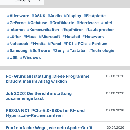
#
Alienware
#
ASUS
#
Audio
#
Display
#
Festplatte
#
GeForce
#
Gehäuse
#
Grafikkarte
#
Hardware
#
Intel
#
Internet
#
Kommunikation
#
Kopfhörer
#
Lautsprecher
#
Lüfter
#
Maus
#
Microsoft
#
Netzteil
#
Netzwerk
#
Notebook
#
Nvidia
#
Panel
#
PCI
#
PCIe
#
Pentium
#
Samsung
#
Software
#
Sony
#
Tastatur
#
Technologie
#
USB
#
Windows
PC-Grundausstattung: Diese Programme
05.08.2026
braucht man im Alltag wirklich
Juli 2026: Die Bericht­erstattung
03.08.2026
zusammengefasst
KIOXIA NX1: PCIe-5.0-SSDs für KI- und
03.08.2026
Hyperscale-Rechenzentren
Fünf einfache Wege, wie dein Apple-Gerät
30.07.2026