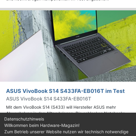
ASUS VivoBook S14 S433FA-EB016T im Test
ASUS VivoBook S14 S433FA-EB016T
Mit dem VivoBook S14 (S433) will Hersteller ASUS mehr
Abwechslung in den Alltag bringen. Die schlanken Notebooks
Datenschutzhinweis
basieren auf Intels Comet-Lake-Plattform und bieten
Willkommen beim Hardware-Magazin!
beachtliche Rechenpower in einem kompakten Gehäuse.
Zum Betrieb unserer Website nutzen wir technisch notwendige