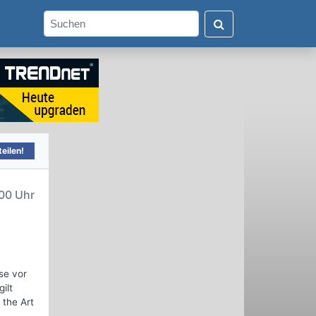
eilen!
00 Uhr
se vor
ilt
 the Art