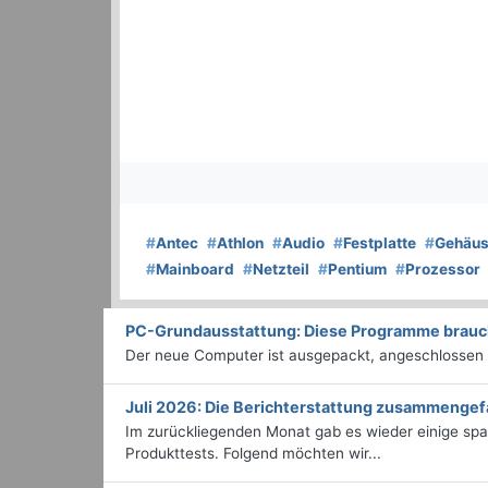
#
Antec
#
Athlon
#
Audio
#
Festplatte
#
Gehäu
#
Mainboard
#
Netzteil
#
Pentium
#
Prozessor
PC-Grundausstattung: Diese Programme braucht
Der neue Computer ist ausgepackt, angeschlossen un
Juli 2026: Die Bericht­erstattung zusammengef
Im zurückliegenden Monat gab es wieder einige sp
Produkttests. Folgend möchten wir...