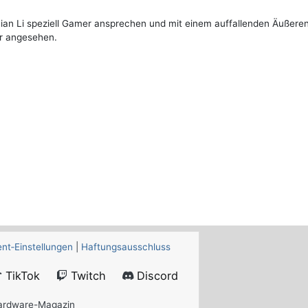
ian Li speziell Gamer ansprechen und mit einem auffallenden Äußere
r angesehen.
nt‑Einstellungen
|
Haftungsausschluss
TikTok
Twitch
Discord
Hardware-Magazin