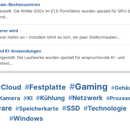
scale-Rechenzentren
estellt. Die NVMe-SSDs im E1.S-Formfaktor wurden speziell für GPU-b
nd...
erer wird
herer Hafen an – trotzdem lohnt es sich, ein paar Stellschrauben...
 und KI-Anwendungen
estellt. Die Laufwerke wurden speziell für anspruchsvolle KI- und
text...
#
Gaming
#
Festplatte
#
Cloud
#
Gehä
#
Netzwerk
#
Kühlung
Kamera
#
KI
#
Prozes
ware
#
SSD
#
Technologie
#
Speicherkarte
#
Windows