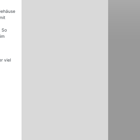
Gehäuse
mit
. So
 im
r viel