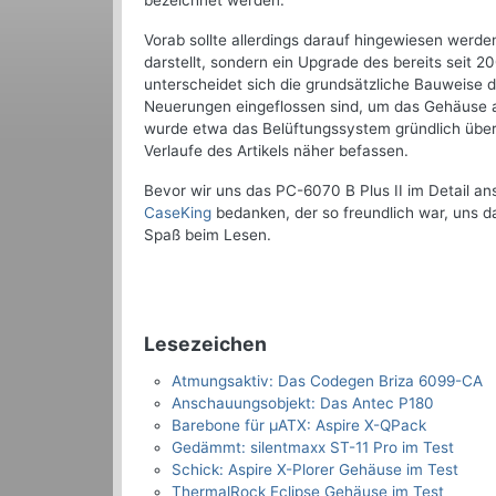
bezeichnet werden.
Vorab sollte allerdings darauf hingewiesen werd
darstellt, sondern ein Upgrade des bereits seit 2
unterscheidet sich die grundsätzliche Bauweise d
Neuerungen eingeflossen sind, um das Gehäuse a
wurde etwa das Belüftungssystem gründlich übera
Verlaufe des Artikels näher befassen.
Bevor wir uns das PC-6070 B Plus II im Detail 
CaseKing
bedanken, der so freundlich war, uns d
Spaß beim Lesen.
Lesezeichen
Atmungsaktiv: Das Codegen Briza 6099-CA
Anschauungsobjekt: Das Antec P180
Barebone für µATX: Aspire X-QPack
Gedämmt: silentmaxx ST-11 Pro im Test
Schick: Aspire X-Plorer Gehäuse im Test
ThermalRock Eclipse Gehäuse im Test