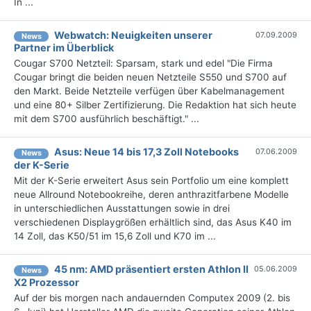
In ...
Webwatch: Neuigkeiten unserer
07.09.2009
News
Partner im Überblick
Cougar S700 Netzteil: Sparsam, stark und edel "Die Firma
Cougar bringt die beiden neuen Netzteile S550 und S700 auf
den Markt. Beide Netzteile verfügen über Kabelmanagement
und eine 80+ Silber Zertifizierung. Die Redaktion hat sich heute
mit dem S700 ausführlich beschäftigt." ...
Asus: Neue 14 bis 17,3 Zoll Notebooks
07.06.2009
News
der K-Serie
Mit der K-Serie erweitert Asus sein Portfolio um eine komplett
neue Allround Notebookreihe, deren anthrazitfarbene Modelle
in unterschiedlichen Ausstattungen sowie in drei
verschiedenen Displaygrößen erhältlich sind, das Asus K40 im
14 Zoll, das K50/51 im 15,6 Zoll und K70 im ...
45 nm: AMD präsentiert ersten Athlon II
05.06.2009
News
X2 Prozessor
Auf der bis morgen nach andauernden Computex 2009 (2. bis