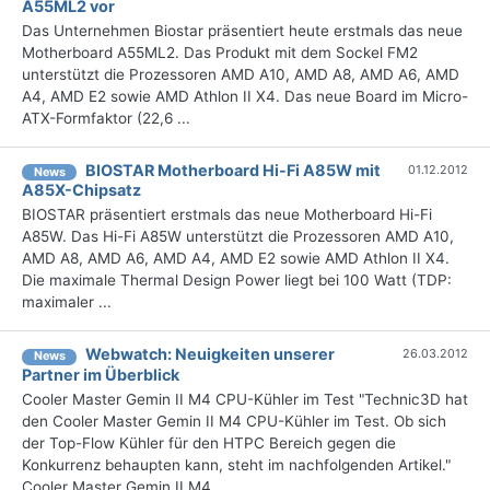
A55ML2 vor
Das Unternehmen Biostar präsentiert heute erstmals das neue
Motherboard A55ML2. Das Produkt mit dem Sockel FM2
unterstützt die Prozessoren AMD A10, AMD A8, AMD A6, AMD
A4, AMD E2 sowie AMD Athlon II X4. Das neue Board im Micro-
ATX-Formfaktor (22,6 ...
BIOSTAR Motherboard Hi-Fi A85W mit
01.12.2012
News
A85X-Chipsatz
BIOSTAR präsentiert erstmals das neue Motherboard Hi-Fi
A85W. Das Hi-Fi A85W unterstützt die Prozessoren AMD A10,
AMD A8, AMD A6, AMD A4, AMD E2 sowie AMD Athlon II X4.
Die maximale Thermal Design Power liegt bei 100 Watt (TDP:
maximaler ...
Webwatch: Neuigkeiten unserer
26.03.2012
News
Partner im Überblick
Cooler Master Gemin II M4 CPU-Kühler im Test "Technic3D hat
den Cooler Master Gemin II M4 CPU-Kühler im Test. Ob sich
der Top-Flow Kühler für den HTPC Bereich gegen die
Konkurrenz behaupten kann, steht im nachfolgenden Artikel."
Cooler Master Gemin II M4 ...