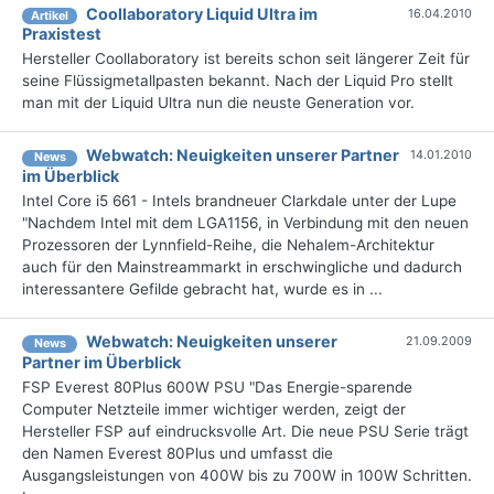
Coollaboratory Liquid Ultra im
16.04.2010
Artikel
Praxistest
Hersteller Coollaboratory ist bereits schon seit längerer Zeit für
seine Flüssigmetallpasten bekannt. Nach der Liquid Pro stellt
man mit der Liquid Ultra nun die neuste Generation vor.
Webwatch: Neuigkeiten unserer Partner
14.01.2010
News
im Überblick
Intel Core i5 661 - Intels brandneuer Clarkdale unter der Lupe
"Nachdem Intel mit dem LGA1156, in Verbindung mit den neuen
Prozessoren der Lynnfield-Reihe, die Nehalem-Architektur
auch für den Mainstreammarkt in erschwingliche und dadurch
interessantere Gefilde gebracht hat, wurde es in ...
Webwatch: Neuigkeiten unserer
21.09.2009
News
Partner im Überblick
FSP Everest 80Plus 600W PSU "Das Energie-sparende
Computer Netzteile immer wichtiger werden, zeigt der
Hersteller FSP auf eindrucksvolle Art. Die neue PSU Serie trägt
den Namen Everest 80Plus und umfasst die
Ausgangsleistungen von 400W bis zu 700W in 100W Schritten.