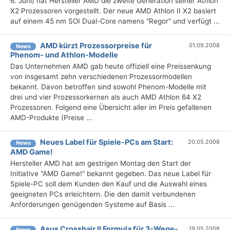
6. Juni) hat Hersteller AMD die zweite Generation seiner Athlon
X2 Prozessoren vorgestellt. Der neue AMD Athlon II X2 basiert
auf einem 45 nm SOI Dual-Core namens "Regor" und verfügt ...
AMD kürzt Prozessorpreise für
01.09.2008
News
Phenom- und Athlon-Modelle
Das Unternehmen AMD gab heute offiziell eine Preissenkung
von insgesamt zehn verschiedenen Prozessormodellen
bekannt. Davon betroffen sind sowohl Phenom-Modelle mit
drei und vier Prozessorkernen als auch AMD Athlon 64 X2
Prozessoren. Folgend eine Übersicht aller im Preis gefallenen
AMD-Produkte (Preise ...
Neues Label für Spiele-PCs am Start:
20.05.2008
News
AMD Game!
Hersteller AMD hat am gestrigen Montag den Start der
Initiative "AMD Game!" bekannt gegeben. Das neue Label für
Spiele-PC soll dem Kunden den Kauf und die Auswahl eines
geeigneten PCs erleichtern. Die den damit verbundenen
Anforderungen genügenden Systeme auf Basis ...
Asus Crosshair II Formula für 3-Wege-
19.05.2008
News