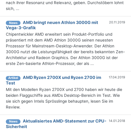
nach ihrer Resonanz und Relevanz, geben. Durchstöbern lohnt
sich, ...
AMD bringt neuen Athlon 3000G mit
20.11.2019
News
Vega-3-Grafik
Chipentwickler AMD erweitert sein Produkt-Portfolio und
präsentiert mit dem AMD Athlon 3000G seinen neuesten
Prozessor für Mainstream-Desktop-Anwender. Der Athlon
3000G nutzt die Leistungsfähigkeit der bereits bekannten Zen-
Architektur und Radeon Graphics. Der Athlon 3000G ist der
erste Zen-basierte Athlon-Prozessor, der als ...
AMD Ryzen 2700X und Ryzen 2700 im
17.04.2019
Artikel
Test
Mit den Modellen Ryzen 2700X und 2700 haben wir heute die
beiden Flaggschiffe aus AMDs Desktop-Bereich im Test. Wie
sie sich gegen Intels Sprösslinge behaupten, lesen Sie im
Review.
Aktualisiertes AMD-Statement zur CPU-
14.01.2018
News
Sicherheit