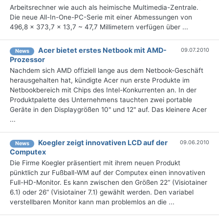
Arbeitsrechner wie auch als heimische Multimedia-Zentrale.
Die neue All-In-One-PC-Serie mit einer Abmessungen von
496,8 x 373,7 x 13,7 ~ 47,7 Millimetern verfügen über ...
Acer bietet erstes Netbook mit AMD-
09.07.2010
News
Prozessor
Nachdem sich AMD offiziell lange aus dem Netbook-Geschäft
herausgehalten hat, kündigte Acer nun erste Produkte im
Netbookbereich mit Chips des Intel-Konkurrenten an. In der
Produktpalette des Unternehmens tauchten zwei portable
Geräte in den Displaygrößen 10" und 12" auf. Das kleinere Acer
...
Koegler zeigt innovativen LCD auf der
09.06.2010
News
Computex
Die Firme Koegler präsentiert mit ihrem neuen Produkt
pünktlich zur Fußball-WM auf der Computex einen innovativen
Full-HD-Monitor. Es kann zwischen den Größen 22“ (Visiotainer
6.1) oder 26“ (Visiotainer 7.1) gewählt werden. Den variabel
verstellbaren Monitor kann man problemlos an die ...