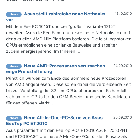
Asus stellt zahlreiche neue Netbooks
18.10.2010
News
vor
Mit dem Eee PC 1015T und der "großen" Variante 1215T
erweitert Asus die Eee Familie um zwei neue Netbooks, die auf
der aktuellen AMD Nile Plattform basieren. Die leistungsstarken
CPUs ermöglichen eine schlanke Bauweise und arbeiten
zudem energiesparend. Im Inneren ...
Neue AMD-Prozessoren verursachen
24.09.2010
News
enge Preisstaffelung
Pünktlich wurden zum Ende des Sommers neue Prozessoren
von AMD angepriesen. Diese sollen dabei die verbleibende Zeit
bis zur Vorstellung der 32-nm-CPUs überbrücken. Es handelt
sich um drei CPUs für den OEM Bereich und sechs Kandidaten
für den offenen Markt. ...
Neue All-In-One-PC-Serie von Asus:
20.09.2010
News
EeeTop PC ET2010
Asus präsentiert mit den EeeTop PCs ET2010AG, ET2010PNT
und ET2010AGT drei neue All-In-One-PCs für den Einsatz als