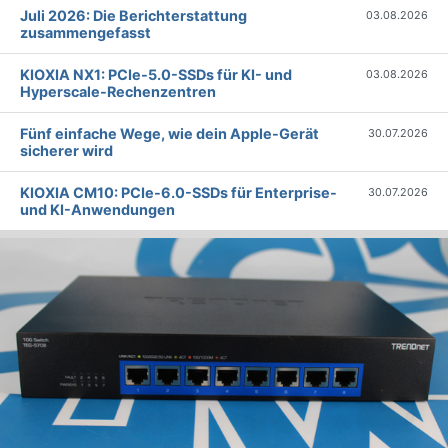
Juli 2026: Die Bericht­erstattung
03.08.2026
zusammengefasst
KIOXIA NX1: PCIe-5.0-SSDs für KI- und
03.08.2026
Hyperscale-Rechenzentren
Fünf einfache Wege, wie dein Apple-Gerät
30.07.2026
sicherer wird
KIOXIA CM10: PCIe-6.0-SSDs für Enterprise-
30.07.2026
und KI-Anwendungen