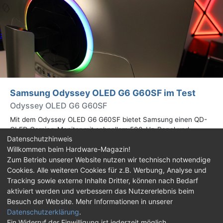
Samsung Odyssey OLED G6 G60SF im Test
Odyssey OLED G6 G60SF
Mit dem Odyssey OLED G6 G60SF bietet Samsung einen QD-
OLED Gaming-Monitor mit schnellem 500-Hz-Panel und
Datenschutzhinweis
WQHD-Auflösung an. Wir haben den 27 Zoll großen Monitor auf
Willkommen beim Hardware-Magazin!
Herz und Nieren geprüft.
Zum Betrieb unserer Website nutzen wir technisch notwendige
Cookies. Alle weiteren Cookies für z.B. Werbung, Analyse und
Impressum
|
Kontakt
|
Jobs
|
Datenschutz
|
Tracking sowie externe Inhalte Dritter, können nach Bedarf
Consent‑Einstellungen
|
Haftungsausschluss
aktiviert werden und verbessern das Nutzererlebnis beim
Besuch der Website. Mehr Informationen in unserer
Feed
Facebook
YouTube
TikTok
Datenschutzerklärung
.
Ein Widerruf der Einwilligung ist jederzeit möglich.