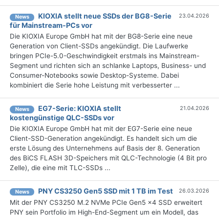
KIOXIA stellt neue SSDs der BG8-Serie
23.04.2026
News
für Mainstream-PCs vor
Die KIOXIA Europe GmbH hat mit der BG8-Serie eine neue
Generation von Client-SSDs angekündigt. Die Laufwerke
bringen PCIe-5.0-Geschwindigkeit erstmals ins Mainstream-
Segment und richten sich an schlanke Laptops, Business- und
Consumer-Notebooks sowie Desktop-Systeme. Dabei
kombiniert die Serie hohe Leistung mit verbesserter ...
EG7-Serie: KIOXIA stellt
21.04.2026
News
kostengünstige QLC-SSDs vor
Die KIOXIA Europe GmbH hat mit der EG7-Serie eine neue
Client-SSD-Generation angekündigt. Es handelt sich um die
erste Lösung des Unternehmens auf Basis der 8. Generation
des BiCS FLASH 3D-Speichers mit QLC-Technologie (4 Bit pro
Zelle), die eine mit TLC-SSDs ...
PNY CS3250 Gen5 SSD mit 1 TB im Test
26.03.2026
News
Mit der PNY CS3250 M.2 NVMe PCIe Gen5 x4 SSD erweitert
PNY sein Portfolio im High-End-Segment um ein Modell, das