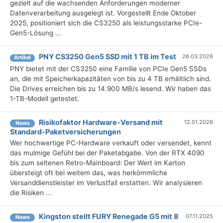
gezielt auf die wachsenden Anforderungen moderner
Datenverarbeitung ausgelegt ist. Vorgestellt Ende Oktober
2025, positioniert sich die CS3250 als leistungsstarke PCIe-
Gen5-Lösung ...
PNY CS3250 Gen5 SSD mit 1 TB im Test
26.03.2026
Artikel
PNY bietet mit der CS3250 eine Familie von PCIe Gen5 SSDs
an, die mit Speicherkapazitäten von bis zu 4 TB erhältlich sind.
Die Drives erreichen bis zu 14.900 MB/s lesend. Wir haben das
1-TB-Modell getestet.
Risikofaktor Hardware-Versand mit
12.01.2026
News
Standard-Paketversicherungen
Wer hochwertige PC-Hardware verkauft oder versendet, kennt
das mulmige Gefühl bei der Paketabgabe. Von der RTX 4090
bis zum seltenen Retro-Mainboard: Der Wert im Karton
übersteigt oft bei weitem das, was herkömmliche
Versanddienstleister im Verlustfall erstatten. Wir analysieren
die Risiken ...
Kingston stellt FURY Renegade G5 mit 8
07.11.2025
News