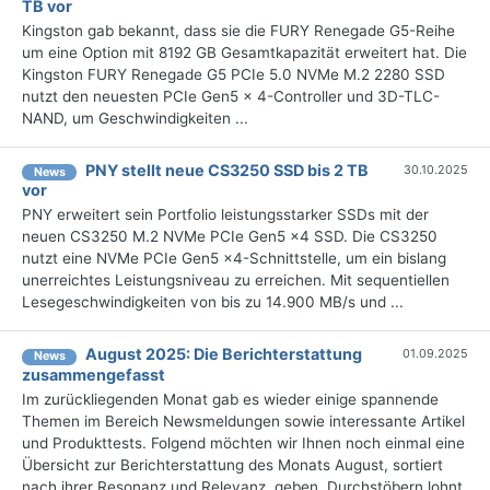
TB vor
Kingston gab bekannt, dass sie die FURY Renegade G5-Reihe
um eine Option mit 8192 GB Gesamtkapazität erweitert hat. Die
Kingston FURY Renegade G5 PCIe 5.0 NVMe M.2 2280 SSD
nutzt den neuesten PCIe Gen5 x 4-Controller und 3D-TLC-
NAND, um Geschwindigkeiten ...
PNY stellt neue CS3250 SSD bis 2 TB
30.10.2025
News
vor
PNY erweitert sein Portfolio leistungsstarker SSDs mit der
neuen CS3250 M.2 NVMe PCIe Gen5 x4 SSD. Die CS3250
nutzt eine NVMe PCIe Gen5 x4-Schnittstelle, um ein bislang
unerreichtes Leistungsniveau zu erreichen. Mit sequentiellen
Lesegeschwindigkeiten von bis zu 14.900 MB/s und ...
August 2025: Die Bericht­erstattung
01.09.2025
News
zusammengefasst
Im zurückliegenden Monat gab es wieder einige spannende
Themen im Bereich Newsmeldungen sowie interessante Artikel
und Produkttests. Folgend möchten wir Ihnen noch einmal eine
Übersicht zur Berichterstattung des Monats August, sortiert
nach ihrer Resonanz und Relevanz, geben. Durchstöbern lohnt