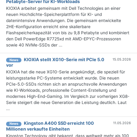
Petabyte-Server für KI-Workloads
KIOXIA arbeitet gemeinsam mit Dell Technologies an einer
neuen Hochdichte-Speicherplattform für KI- und
datenintensive Anwendungen. Die gemeinsam entwickelte
2HE-Konfiguration erreicht eine skalierbare
Flashspeicherkapazität von bis zu 9,8 Petabyte und kombiniert
den Dell PowerEdge R7725xd mit AMD-EPYC-Prozessoren
sowie 40 NVMe-SSDs der ...
KIOXIA stellt XG10-Serie mit PCIe 5.0
15.05.2026
News
vor
KIOXIA hat die neue XG10-Serie angekündigt, die speziell für
leistungsstarke PC-Systeme entwickelt wurde. Die neuen
PCIe-5.0-SSDs richten sich an anspruchsvolle Anwendungen
wie KI-Workloads, professionelle Content-Erstellung und
modernes High-End-Gaming. Im Vergleich zur vorherigen XG8-
Serie steigert die neue Generation die Leistung deutlich. Laut
...
Kingston A400 SSD erreicht 100
11.05.2026
News
Millionen verkaufte Einheiten
Kingston Technology gibt bekannt, dass weltweit mehr als 100