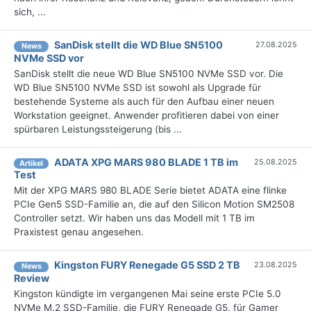
sich, ...
SanDisk stellt die WD Blue SN5100
27.08.2025
News
NVMe SSD vor
SanDisk stellt die neue WD Blue SN5100 NVMe SSD vor. Die
WD Blue SN5100 NVMe SSD ist sowohl als Upgrade für
bestehende Systeme als auch für den Aufbau einer neuen
Workstation geeignet. Anwender profitieren dabei von einer
spürbaren Leistungssteigerung (bis ...
ADATA XPG MARS 980 BLADE 1 TB im
25.08.2025
Artikel
Test
Mit der XPG MARS 980 BLADE Serie bietet ADATA eine flinke
PCIe Gen5 SSD-Familie an, die auf den Silicon Motion SM2508
Controller setzt. Wir haben uns das Modell mit 1 TB im
Praxistest genau angesehen.
Kingston FURY Renegade G5 SSD 2 TB
23.08.2025
News
Review
Kingston kündigte im vergangenen Mai seine erste PCIe 5.0
NVMe M.2 SSD-Familie, die FURY Renegade G5, für Gamer