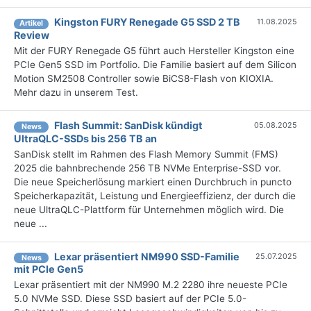
Kingston FURY Renegade G5 SSD 2 TB
11.08.2025
Artikel
Review
Mit der FURY Renegade G5 führt auch Hersteller Kingston eine
PCIe Gen5 SSD im Portfolio. Die Familie basiert auf dem Silicon
Motion SM2508 Controller sowie BiCS8-Flash von KIOXIA.
Mehr dazu in unserem Test.
Flash Summit: SanDisk kündigt
05.08.2025
News
UltraQLC-SSDs bis 256 TB an
SanDisk stellt im Rahmen des Flash Memory Summit (FMS)
2025 die bahnbrechende 256 TB NVMe Enterprise-SSD vor.
Die neue Speicherlösung markiert einen Durchbruch in puncto
Speicherkapazität, Leistung und Energieeffizienz, der durch die
neue UltraQLC-Plattform für Unternehmen möglich wird. Die
neue ...
Lexar präsentiert NM990 SSD-Familie
25.07.2025
News
mit PCIe Gen5
Lexar präsentiert mit der NM990 M.2 2280 ihre neueste PCIe
5.0 NVMe SSD. Diese SSD basiert auf der PCIe 5.0-