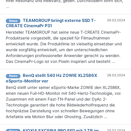
ihrer Resonanz und Relevanz, geben. Durchstöbern lohnt sich,
...
TEAMGROUP bringt externe SSD T-
29.03.2024
News
CREATE CinemaPr P31
Hersteller TEAMGROUP hat seine neue T-CREATE CinemaPr-
Produktserie vorgestellt, die speziell für Filmaufnahmen
entwickelt wurde. Die Produktlinie ist vielseitig einsetzbar und
wurde sorgfältig entwickelt, um den unterschiedlichen
Anforderungen professioneller Anwender gerecht zu werden.
Das CinemaPr-Logo ist von Pixeln inspiriert und besteht ...
BenQ stellt 540 Hz ZOWIE XL2586X
28.03.2024
News
eSports-Monitor vor
BenQ stellt unter seiner eSports-Marke ZOWIE den XL2586X,
einen neuen Full-HD-Monitor mit 540-Hertz-Technologie, vor.
Zusammen mit einem Fast-TN-Panel und der DyAc 2-
Technologie garantiert die hohe Bildwiederholfrequenz die
hochpräzise Darstellung von schnellen Bewegungen ohne
Artefakte wie Motion Blur oder Ghosting. Zusätzlich ...
KIOXIA EXCERIA PRO SSD mit 2 TB im
24.03.2024