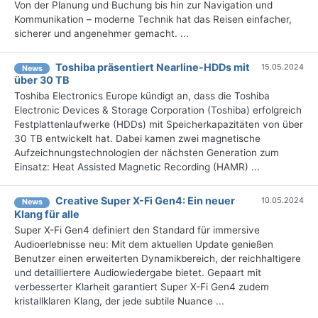
Von der Planung und Buchung bis hin zur Navigation und
Kommunikation – moderne Technik hat das Reisen einfacher,
sicherer und angenehmer gemacht. ...
Toshiba präsentiert Nearline-HDDs mit
15.05.2024
News
über 30 TB
Toshiba Electronics Europe kündigt an, dass die Toshiba
Electronic Devices & Storage Corporation (Toshiba) erfolgreich
Festplattenlaufwerke (HDDs) mit Speicherkapazitäten von über
30 TB entwickelt hat. Dabei kamen zwei magnetische
Aufzeichnungstechnologien der nächsten Generation zum
Einsatz: Heat Assisted Magnetic Recording (HAMR) ...
Creative Super X-Fi Gen4: Ein neuer
10.05.2024
News
Klang für alle
Super X-Fi Gen4 definiert den Standard für immersive
Audioerlebnisse neu: Mit dem aktuellen Update genießen
Benutzer einen erweiterten Dynamikbereich, der reichhaltigere
und detailliertere Audiowiedergabe bietet. Gepaart mit
verbesserter Klarheit garantiert Super X-Fi Gen4 zudem
kristallklaren Klang, der jede subtile Nuance ...