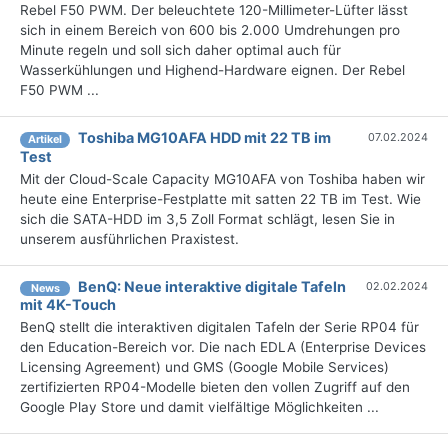
Rebel F50 PWM. Der beleuchtete 120-Millimeter-Lüfter lässt
sich in einem Bereich von 600 bis 2.000 Umdrehungen pro
Minute regeln und soll sich daher optimal auch für
Wasserkühlungen und Highend-Hardware eignen. Der Rebel
F50 PWM ...
Toshiba MG10AFA HDD mit 22 TB im
07.02.2024
Artikel
Test
Mit der Cloud-Scale Capacity MG10AFA von Toshiba haben wir
heute eine Enterprise-Festplatte mit satten 22 TB im Test. Wie
sich die SATA-HDD im 3,5 Zoll Format schlägt, lesen Sie in
unserem ausführlichen Praxistest.
BenQ: Neue interaktive digitale Tafeln
02.02.2024
News
mit 4K-Touch
BenQ stellt die interaktiven digitalen Tafeln der Serie RP04 für
den Education-Bereich vor. Die nach EDLA (Enterprise Devices
Licensing Agreement) und GMS (Google Mobile Services)
zertifizierten RP04-Modelle bieten den vollen Zugriff auf den
Google Play Store und damit vielfältige Möglichkeiten ...