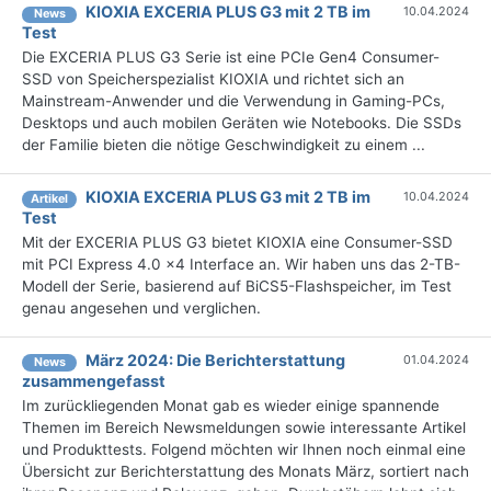
KIOXIA EXCERIA PLUS G3 mit 2 TB im
10.04.2024
News
Test
Die EXCERIA PLUS G3 Serie ist eine PCIe Gen4 Consumer-
SSD von Speicherspezialist KIOXIA und richtet sich an
Mainstream-Anwender und die Verwendung in Gaming-PCs,
Desktops und auch mobilen Geräten wie Notebooks. Die SSDs
der Familie bieten die nötige Geschwindigkeit zu einem ...
KIOXIA EXCERIA PLUS G3 mit 2 TB im
10.04.2024
Artikel
Test
Mit der EXCERIA PLUS G3 bietet KIOXIA eine Consumer-SSD
mit PCI Express 4.0 x4 Interface an. Wir haben uns das 2-TB-
Modell der Serie, basierend auf BiCS5-Flashspeicher, im Test
genau angesehen und verglichen.
März 2024: Die Bericht­erstattung
01.04.2024
News
zusammengefasst
Im zurückliegenden Monat gab es wieder einige spannende
Themen im Bereich Newsmeldungen sowie interessante Artikel
und Produkttests. Folgend möchten wir Ihnen noch einmal eine
Übersicht zur Berichterstattung des Monats März, sortiert nach