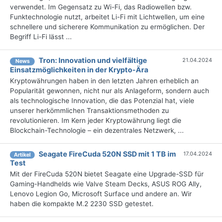
verwendet. Im Gegensatz zu Wi-Fi, das Radiowellen bzw.
Funktechnologie nutzt, arbeitet Li-Fi mit Lichtwellen, um eine
schnellere und sicherere Kommunikation zu ermöglichen. Der
Begriff Li-Fi lässt ...
Tron: Innovation und vielfältige
21.04.2024
News
Einsatzmöglichkeiten in der Krypto-Ära
Kryptowährungen haben in den letzten Jahren erheblich an
Popularität gewonnen, nicht nur als Anlageform, sondern auch
als technologische Innovation, die das Potenzial hat, viele
unserer herkömmlichen Transaktionsmethoden zu
revolutionieren. Im Kern jeder Kryptowährung liegt die
Blockchain-Technologie – ein dezentrales Netzwerk, ...
Seagate FireCuda 520N SSD mit 1 TB im
17.04.2024
Artikel
Test
Mit der FireCuda 520N bietet Seagate eine Upgrade-SSD für
Gaming-Handhelds wie Valve Steam Decks, ASUS ROG Ally,
Lenovo Legion Go, Microsoft Surface und andere an. Wir
haben die kompakte M.2 2230 SSD getestet.