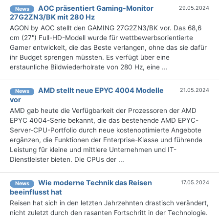
AOC präsentiert Gaming-Monitor
29.05.2024
News
27G2ZN3/BK mit 280 Hz
AGON by AOC stellt den GAMING 27G2ZN3/BK vor. Das 68,6
cm (27") Full-HD-Modell wurde für wettbewerbsorientierte
Gamer entwickelt, die das Beste verlangen, ohne das sie dafür
ihr Budget sprengen müssten. Es verfügt über eine
erstaunliche Bildwiederholrate von 280 Hz, eine ...
AMD stellt neue EPYC 4004 Modelle
21.05.2024
News
vor
AMD gab heute die Verfügbarkeit der Prozessoren der AMD
EPYC 4004-Serie bekannt, die das bestehende AMD EPYC-
Server-CPU-Portfolio durch neue kostenoptimierte Angebote
ergänzen, die Funktionen der Enterprise-Klasse und führende
Leistung für kleine und mittlere Unternehmen und IT-
Dienstleister bieten. Die CPUs der ...
Wie moderne Technik das Reisen
17.05.2024
News
beeinflusst hat
Reisen hat sich in den letzten Jahrzehnten drastisch verändert,
nicht zuletzt durch den rasanten Fortschritt in der Technologie.