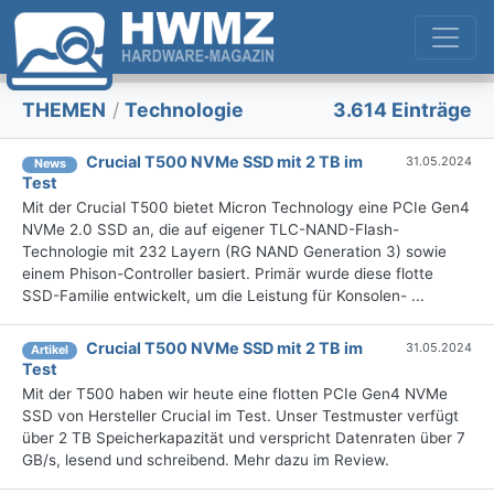
THEMEN
/
Technologie
3.614 Einträge
Crucial T500 NVMe SSD mit 2 TB im
31.05.2024
News
Test
Mit der Crucial T500 bietet Micron Technology eine PCIe Gen4
NVMe 2.0 SSD an, die auf eigener TLC-NAND-Flash-
Technologie mit 232 Layern (RG NAND Generation 3) sowie
einem Phison-Controller basiert. Primär wurde diese flotte
SSD-Familie entwickelt, um die Leistung für Konsolen- ...
Crucial T500 NVMe SSD mit 2 TB im
31.05.2024
Artikel
Test
Mit der T500 haben wir heute eine flotten PCIe Gen4 NVMe
SSD von Hersteller Crucial im Test. Unser Testmuster verfügt
über 2 TB Speicherkapazität und verspricht Datenraten über 7
GB/s, lesend und schreibend. Mehr dazu im Review.