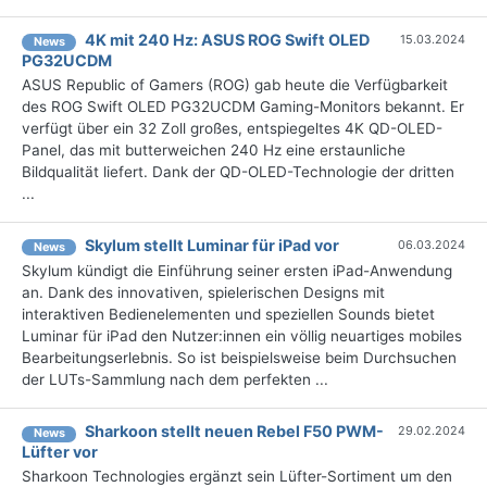
4K mit 240 Hz: ASUS ROG Swift OLED
15.03.2024
News
PG32UCDM
ASUS Republic of Gamers (ROG) gab heute die Verfügbarkeit
des ROG Swift OLED PG32UCDM Gaming-Monitors bekannt. Er
verfügt über ein 32 Zoll großes, entspiegeltes 4K QD-OLED-
Panel, das mit butterweichen 240 Hz eine erstaunliche
Bildqualität liefert. Dank der QD-OLED-Technologie der dritten
...
Skylum stellt Luminar für iPad vor
06.03.2024
News
Skylum kündigt die Einführung seiner ersten iPad-Anwendung
an. Dank des innovativen, spielerischen Designs mit
interaktiven Bedienelementen und speziellen Sounds bietet
Luminar für iPad den Nutzer:innen ein völlig neuartiges mobiles
Bearbeitungserlebnis. So ist beispielsweise beim Durchsuchen
der LUTs-Sammlung nach dem perfekten ...
Sharkoon stellt neuen Rebel F50 PWM-
29.02.2024
News
Lüfter vor
Sharkoon Technologies ergänzt sein Lüfter-Sortiment um den