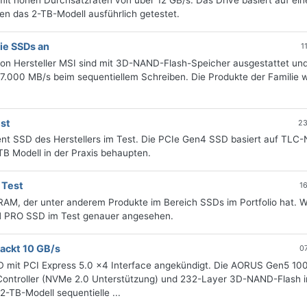
mit hohen Durchsatzraten von über 12 GB/s. Das Drive basiert auf ei
en das 2-TB-Modell ausführlich getestet.
ie SSDs an
1
 Hersteller MSI sind mit 3D-NAND-Flash-Speicher ausgestattet und 
 7.000 MB/s beim sequentiellem Schreiben. Die Produkte der Familie 
est
23
ient SSD des Herstellers im Test. Die PCIe Gen4 SSD basiert auf TL
TB Modell in der Praxis behaupten.
 Test
1
AM, der unter anderem Produkte im Bereich SSDs im Portfolio hat. W
M PRO SSD im Test genauer angesehen.
ackt 10 GB/s
0
 mit PCI Express 5.0 x4 Interface angekündigt. Die AORUS Gen5 10
ontroller (NVMe 2.0 Unterstützung) und 232-Layer 3D-NAND-Flash 
-TB-Modell sequentielle ...