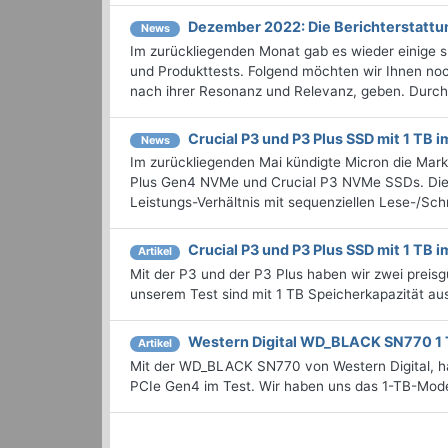
Dezember 2022: Die Bericht­erstat
News
Im zurückliegenden Monat gab es wieder einige
und Produkttests. Folgend möchten wir Ihnen noc
nach ihrer Resonanz und Relevanz, geben. Durchst
Crucial P3 und P3 Plus SSD mit 1 TB i
News
Im zurückliegenden Mai kündigte Micron die Mar
Plus Gen4 NVMe und Crucial P3 NVMe SSDs. Die P3 
Leistungs-Verhältnis mit sequenziellen Lese-/Sch
Crucial P3 und P3 Plus SSD mit 1 TB i
Artikel
Mit der P3 und der P3 Plus haben wir zwei preis
unserem Test sind mit 1 TB Speicherkapazität aus
Western Digital WD_BLACK SN770 1
Artikel
Mit der WD_BLACK SN770 von Western Digital, 
PCIe Gen4 im Test. Wir haben uns das 1-TB-Model