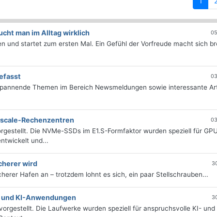
(curr
1
ht man im Alltag wirklich
05
 und startet zum ersten Mal. Ein Gefühl der Vorfreude macht sich bre
efasst
03
 spannende Themen im Bereich Newsmeldungen sowie interessante Art
erscale-Rechenzentren
03
rgestellt. Die NVMe-SSDs im E1.S-Formfaktor wurden speziell für GP
twickelt und...
cherer wird
3
icherer Hafen an – trotzdem lohnt es sich, ein paar Stellschrauben...
e- und KI-Anwendungen
3
orgestellt. Die Laufwerke wurden speziell für anspruchsvolle KI- und