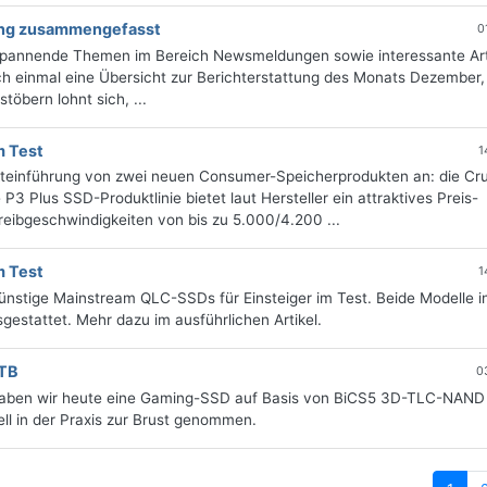
tung zusammengefasst
0
 spannende Themen im Bereich Newsmeldungen sowie interessante Art
h einmal eine Übersicht zur Berichterstattung des Monats Dezember, 
öbern lohnt sich, ...
m Test
1
kteinführung von zwei neuen Consumer-Speicherprodukten an: die Cru
Plus SSD-Produktlinie bietet laut Hersteller ein attraktives Preis-
reibgeschwindigkeiten von bis zu 5.000/4.200 ...
m Test
1
günstige Mainstream QLC-SSDs für Einsteiger im Test. Beide Modelle i
gestattet. Mehr dazu im ausführlichen Artikel.
 TB
0
haben wir heute eine Gaming-SSD auf Basis von BiCS5 3D-TLC-NAND
l in der Praxis zur Brust genommen.