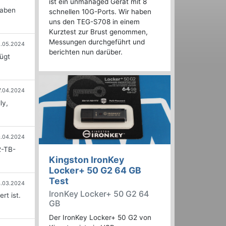
ist ein unmanaged Gerät mit 8
haben
schnellen 10G-Ports. Wir haben
uns den TEG-S708 in einem
Kurztest zur Brust genommen,
Messungen durchgeführt und
1.05.2024
berichten nun darüber.
ügt
7.04.2024
ly,
0.04.2024
2-TB-
Kingston IronKey
Locker+ 50 G2 64 GB
Test
.03.2024
IronKey Locker+ 50 G2 64
rt ist.
GB
Der IronKey Locker+ 50 G2 von