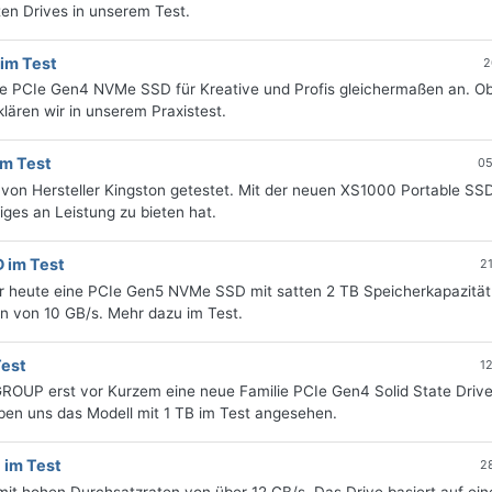
ten Drives in unserem Test.
im Test
2
ine PCIe Gen4 NVMe SSD für Kreative und Profis gleichermaßen an. O
lären wir in unserem Praxistest.
im Test
05
 von Hersteller Kingston getestet. Mit der neuen XS1000 Portable SS
ges an Leistung zu bieten hat.
 im Test
2
r heute eine PCIe Gen5 NVMe SSD mit satten 2 TB Speicherkapazität
en von 10 GB/s. Mehr dazu im Test.
est
1
ROUP erst vor Kurzem eine neue Familie PCIe Gen4 Solid State Drive
aben uns das Modell mit 1 TB im Test angesehen.
 im Test
2