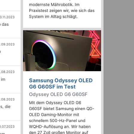
modernste Mährobotik. Im
Praxistest zeigen wir, wie sich das
System im Alltag schlägt.
0.11.2023
b das
.09.2023
D
1.08.2023
 im
Samsung Odyssey OLED
G6 G60SF im Test
Odyssey OLED G6 G60SF
2.08.2023
Mit dem Odyssey OLED G6
s, die
G60SF bietet Samsung einen QD-
OLED Gaming-Monitor mit
schnellem 500-Hz-Panel und
WQHD-Auflösung an. Wir haben
8.07.2023
den 27 Zoll großen Monitor auf