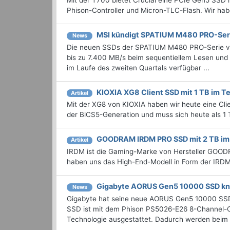
Mit der T700 bietet Crucial eine PCIe Gen5 SSD 
Phison-Controller und Micron-TLC-Flash. Wir hab
MSI kündigt SPATIUM M480 PRO-Ser
News
Die neuen SSDs der SPATIUM M480 PRO-Serie von
bis zu 7.400 MB/s beim sequentiellem Lesen und
im Laufe des zweiten Quartals verfügbar ...
KIOXIA XG8 Client SSD mit 1 TB im T
Artikel
Mit der XG8 von KIOXIA haben wir heute eine Cl
der BiCS5-Generation und muss sich heute als 1 
GOODRAM IRDM PRO SSD mit 2 TB im
Artikel
IRDM ist die Gaming-Marke von Hersteller GOODR
haben uns das High-End-Modell in Form der IRD
Gigabyte AORUS Gen5 10000 SSD kn
News
Gigabyte hat seine neue AORUS Gen5 10000 SSD
SSD ist mit dem Phison PS5026-E26 8-Channel-C
Technologie ausgestattet. Dadurch werden beim 2