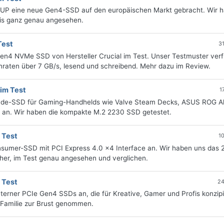
UP eine neue Gen4-SSD auf den europäischen Markt gebracht. Wir 
axis ganz genau angesehen.
Test
3
Gen4 NVMe SSD von Hersteller Crucial im Test. Unser Testmuster verf
nraten über 7 GB/s, lesend und schreibend. Mehr dazu im Review.
im Test
1
rade-SSD für Gaming-Handhelds wie Valve Steam Decks, ASUS ROG Al
 an. Wir haben die kompakte M.2 2230 SSD getestet.
 Test
1
sumer-SSD mit PCI Express 4.0 x4 Interface an. Wir haben uns das 
cher, im Test genau angesehen und verglichen.
 Test
24
terner PCIe Gen4 SSDs an, die für Kreative, Gamer und Profis konzipie
 Familie zur Brust genommen.