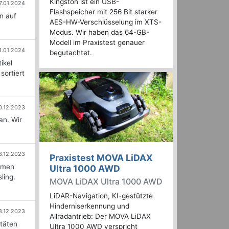
Kingston ist ein USB-
7.01.2024
Flashspeicher mit 256 Bit starker
n auf
AES-HW-Verschlüsselung im XTS-
Modus. Wir haben das 64-GB-
Modell im Praxistest genauer
1.01.2024
begutachtet.
ikel
sortiert
0.12.2023
an. Wir
3.12.2023
Praxistest MOVA LiDAX
ormen
Ultra 1000 AWD
ling.
MOVA LiDAX Ultra 1000 AWD
LiDAR-Navigation, KI-gestützte
Hinderniserkennung und
3.12.2023
Allradantrieb: Der MOVA LiDAX
itäten
Ultra 1000 AWD verspricht