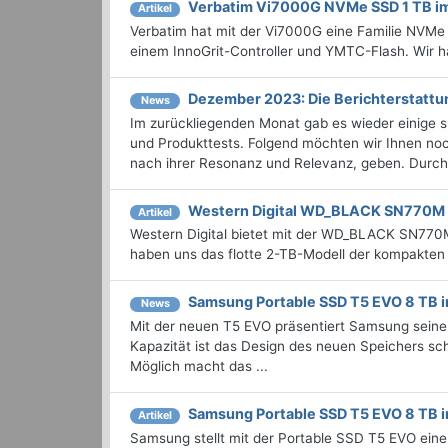
Verbatim Vi7000G NVMe SSD 1 TB im
Artikel
Verbatim hat mit der Vi7000G eine Familie NVMe b
einem InnoGrit-Controller und YMTC-Flash. Wir h
Dezember 2023: Die Bericht­erstat
News
Im zurückliegenden Monat gab es wieder einige
und Produkttests. Folgend möchten wir Ihnen noc
nach ihrer Resonanz und Relevanz, geben. Durchst
Western Digital WD_BLACK SN770M 
Artikel
Western Digital bietet mit der WD_BLACK SN77
haben uns das flotte 2-TB-Modell der kompakten
Samsung Portable SSD T5 EVO 8 TB i
News
Mit der neuen T5 EVO präsentiert Samsung seine 
Kapazität ist das Design des neuen Speichers sch
Möglich macht das ...
Samsung Portable SSD T5 EVO 8 TB i
Artikel
Samsung stellt mit der Portable SSD T5 EVO eine