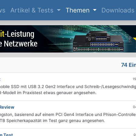
(current)
ws
Artikel & Tests
Themen
Downloads
74 Ei
t
1
mobile SSD mit USB 3.2 Gen2 Interface und Schreib-/Lesegeschwindig
B-Modell im Praxistest etwas genauer angesehen.
Review
0
ston, basierend auf einem PCI Gen4 Interface und Phison-Controller
 TB Speicherkapazität im Test ganz genau angesehen.
m Test
0