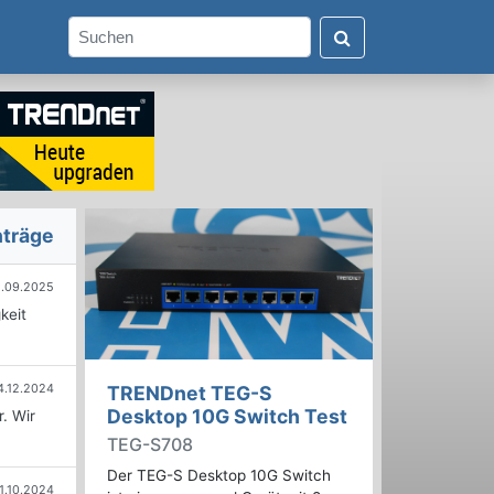
nträge
5.09.2025
keit
4.12.2024
TRENDnet TEG-S
Desktop 10G Switch Test
. Wir
TEG-S708
Der TEG-S Desktop 10G Switch
1.10.2024