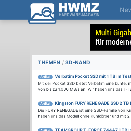
Ne
THEMEN
/
3D-NAND
Verbatim Pocket SSD mit 1 TB im Tes
Artikel
Mit der Pocket SSD bietet Verbatim eine bunte, 
von bis zu 1.000 MB/s an. Wir haben uns das 1-T
Kingston FURY RENEGADE SSD 2 TB 
Artikel
Die FURY RENEGADE ist eine SSD-Familie von King
haben uns das Modell ohne Kühlkörper und mit 2
TEAMGROUP T-FORCE Z44A7 1 TB i
Artikel