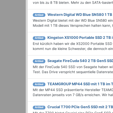
von bis zu 8 TB bieten. Mehr zu den SATA-basier
Western Digital WD Blue SN580 1 TB 
Artikel
Western Digital bietet mit der WD Blue SN580 e
Modell mit 1 TB dieses Versprechen halten kann, k
Kingston XS1000 Portable SSD 2 TB 
Artikel
Erst kürzlich haben wir die XS2000 Portable SSD
kommt nun die kleine Schwester, die dennoch eini
Seagate FireCuda 540 2 TB Gen5 SSD
Artikel
Mit der FireCuda 540 SSD von Seagate haben wi
Test. Das Drive verspricht sequentielle Datenrat
TEAMGROUP MP44 SSD mit 1 TB im T
Artikel
Mit der MP44 SSD präsentierte Hersteller TEAMG
Datenraten jenseits von 7 GB/s erreichen. Wir h
Crucial T700 PCIe Gen5 SSD mit 2 TB
Artikel