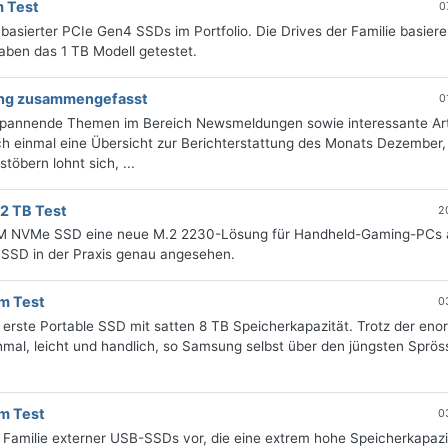
 Test
0
asierter PCIe Gen4 SSDs im Portfolio. Die Drives der Familie basiere
aben das 1 TB Modell getestet.
tung zusammengefasst
0
 spannende Themen im Bereich Newsmeldungen sowie interessante Art
h einmal eine Übersicht zur Berichterstattung des Monats Dezember, 
öbern lohnt sich, ...
2 TB Test
2
0M NVMe SSD eine neue M.2 2230-Lösung für Handheld-Gaming-PCs 
 SSD in der Praxis genau angesehen.
m Test
0
erste Portable SSD mit satten 8 TB Speicherkapazität. Trotz der en
mal, leicht und handlich, so Samsung selbst über den jüngsten Spröss
m Test
0
 Familie externer USB-SSDs vor, die eine extrem hohe Speicherkapaz