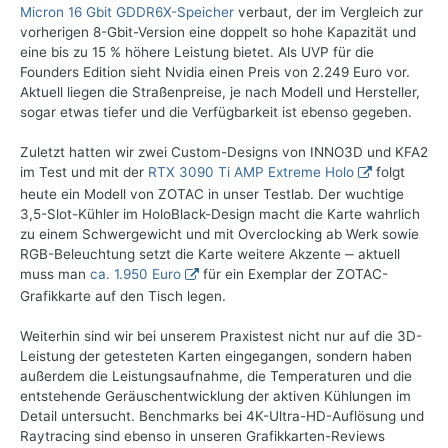
Micron 16 Gbit GDDR6X-Speicher
verbaut, der im Vergleich zur
vorherigen 8-Gbit-Version eine doppelt so hohe Kapazität und
eine bis zu 15 % höhere Leistung bietet. Als UVP für die
Founders Edition sieht Nvidia einen Preis von 2.249 Euro vor.
Aktuell liegen die Straßenpreise, je nach Modell und Hersteller,
sogar etwas tiefer und die Verfügbarkeit ist ebenso gegeben.
Zuletzt hatten wir zwei Custom-Designs von INNO3D und KFA2
im Test und mit der
RTX 3090 Ti AMP Extreme Holo
folgt
heute ein Modell von ZOTAC in unser Testlab. Der wuchtige
3,5-Slot-Kühler im HoloBlack-Design macht die Karte wahrlich
zu einem Schwergewicht und mit Overclocking ab Werk sowie
RGB-Beleuchtung setzt die Karte weitere Akzente ‒ aktuell
muss man
ca. 1.950 Euro
für ein Exemplar der ZOTAC-
Grafikkarte auf den Tisch legen.
Weiterhin sind wir bei unserem Praxistest nicht nur auf die 3D-
Leistung der getesteten Karten eingegangen, sondern haben
außerdem die Leistungsaufnahme, die Temperaturen und die
entstehende Geräuschentwicklung der aktiven Kühlungen im
Detail untersucht. Benchmarks bei 4K-Ultra-HD-Auflösung und
Raytracing sind ebenso in unseren Grafikkarten-Reviews