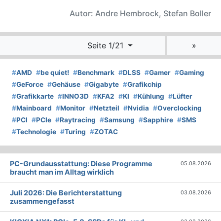
Autor: Andre Hembrock, Stefan Boller
Seite 1/21
»
#
AMD
#
be quiet!
#
Benchmark
#
DLSS
#
Gamer
#
Gaming
#
GeForce
#
Gehäuse
#
Gigabyte
#
Grafikchip
#
Grafikkarte
#
INNO3D
#
KFA2
#
KI
#
Kühlung
#
Lüfter
#
Mainboard
#
Monitor
#
Netzteil
#
Nvidia
#
Overclocking
#
PCI
#
PCIe
#
Raytracing
#
Samsung
#
Sapphire
#
SMS
#
Technologie
#
Turing
#
ZOTAC
PC-Grundausstattung: Diese Programme
05.08.2026
braucht man im Alltag wirklich
Juli 2026: Die Bericht­erstattung
03.08.2026
zusammengefasst