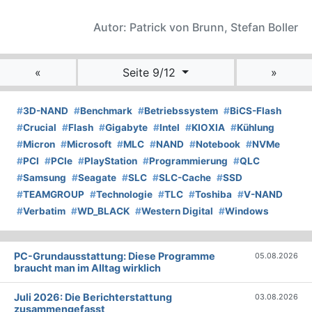
Autor: Patrick von Brunn, Stefan Boller
«
Seite 9/12
»
#
3D-NAND
#
Benchmark
#
Betriebssystem
#
BiCS-Flash
#
Crucial
#
Flash
#
Gigabyte
#
Intel
#
KIOXIA
#
Kühlung
#
Micron
#
Microsoft
#
MLC
#
NAND
#
Notebook
#
NVMe
#
PCI
#
PCIe
#
PlayStation
#
Programmierung
#
QLC
#
Samsung
#
Seagate
#
SLC
#
SLC-Cache
#
SSD
#
TEAMGROUP
#
Technologie
#
TLC
#
Toshiba
#
V-NAND
#
Verbatim
#
WD_BLACK
#
Western Digital
#
Windows
PC-Grundausstattung: Diese Programme
05.08.2026
braucht man im Alltag wirklich
Juli 2026: Die Bericht­erstattung
03.08.2026
zusammengefasst