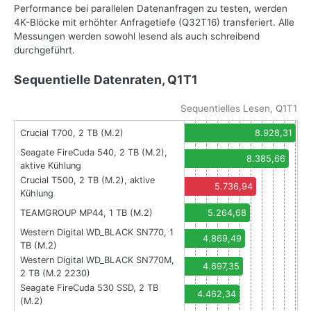
Performance bei parallelen Datenanfragen zu testen, werden
4K-Blöcke mit erhöhter Anfragetiefe (Q32T16) transferiert. Alle
Messungen werden sowohl lesend als auch schreibend
durchgeführt.
Sequentielle Datenraten, Q1T1
Sequentielles Lesen, Q1T1
Crucial T700, 2 TB (M.2)
8.928,31
Seagate FireCuda 540, 2 TB (M.2),
8.385,66
aktive Kühlung
Crucial T500, 2 TB (M.2), aktive
5.736,94
Kühlung
TEAMGROUP MP44, 1 TB (M.2)
5.264,68
Western Digital WD_BLACK SN770, 1
4.869,49
TB (M.2)
Western Digital WD_BLACK SN770M,
4.697,35
2 TB (M.2 2230)
Seagate FireCuda 530 SSD, 2 TB
4.462,34
(M.2)