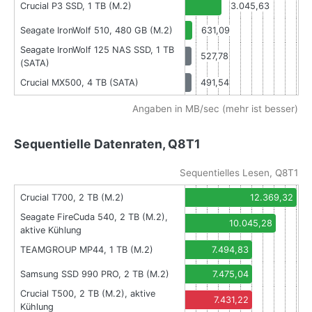
Crucial P3 SSD, 1 TB (M.2)
3.045,63
Seagate IronWolf 510, 480 GB (M.2)
631,09
Seagate IronWolf 125 NAS SSD, 1 TB
527,78
(SATA)
Crucial MX500, 4 TB (SATA)
491,54
Angaben in MB/sec (mehr ist besser)
Sequentielle Datenraten, Q8T1
Sequentielles Lesen, Q8T1
Crucial T700, 2 TB (M.2)
12.369,32
Seagate FireCuda 540, 2 TB (M.2),
10.045,28
aktive Kühlung
TEAMGROUP MP44, 1 TB (M.2)
7.494,83
Samsung SSD 990 PRO, 2 TB (M.2)
7.475,04
Crucial T500, 2 TB (M.2), aktive
7.431,22
Kühlung