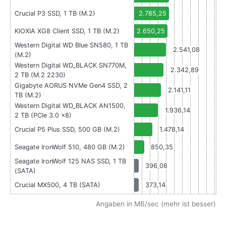
Crucial P3 SSD, 1 TB (M.2)
2.785,25
KIOXIA XG8 Client SSD, 1 TB (M.2)
2.650,25
Western Digital WD Blue SN580, 1 TB
2.541,08
(M.2)
Western Digital WD_BLACK SN770M,
2.342,89
2 TB (M.2 2230)
Gigabyte AORUS NVMe Gen4 SSD, 2
2.141,11
TB (M.2)
Western Digital WD_BLACK AN1500,
1.936,14
2 TB (PCIe 3.0 x8)
Crucial P5 Plus SSD, 500 GB (M.2)
1.478,14
Seagate IronWolf 510, 480 GB (M.2)
850,35
Seagate IronWolf 125 NAS SSD, 1 TB
396,08
(SATA)
Crucial MX500, 4 TB (SATA)
373,14
Angaben in MB/sec (mehr ist besser)