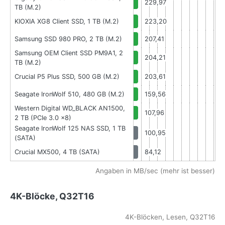
229,97
TB (M.2)
KIOXIA XG8 Client SSD, 1 TB (M.2)
223,20
Samsung SSD 980 PRO, 2 TB (M.2)
207,41
Samsung OEM Client SSD PM9A1, 2
204,21
TB (M.2)
Crucial P5 Plus SSD, 500 GB (M.2)
203,61
Seagate IronWolf 510, 480 GB (M.2)
159,56
Western Digital WD_BLACK AN1500,
107,96
2 TB (PCIe 3.0 x8)
Seagate IronWolf 125 NAS SSD, 1 TB
100,95
(SATA)
Crucial MX500, 4 TB (SATA)
84,12
Angaben in MB/sec (mehr ist besser)
4K-Blöcke, Q32T16
4K-Blöcken, Lesen, Q32T16