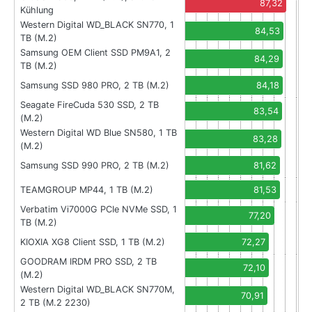
87,32
Kühlung
Western Digital WD_BLACK SN770, 1
84,53
TB (M.2)
Samsung OEM Client SSD PM9A1, 2
84,29
TB (M.2)
Samsung SSD 980 PRO, 2 TB (M.2)
84,18
Seagate FireCuda 530 SSD, 2 TB
83,54
(M.2)
Western Digital WD Blue SN580, 1 TB
83,28
(M.2)
Samsung SSD 990 PRO, 2 TB (M.2)
81,62
TEAMGROUP MP44, 1 TB (M.2)
81,53
Verbatim Vi7000G PCIe NVMe SSD, 1
77,20
TB (M.2)
KIOXIA XG8 Client SSD, 1 TB (M.2)
72,27
GOODRAM IRDM PRO SSD, 2 TB
72,10
(M.2)
Western Digital WD_BLACK SN770M,
70,91
2 TB (M.2 2230)