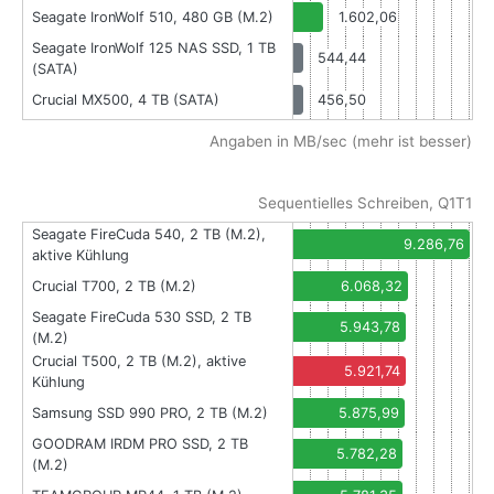
Seagate IronWolf 510, 480 GB (M.2)
1.602,06
Seagate IronWolf 125 NAS SSD, 1 TB
544,44
(SATA)
Crucial MX500, 4 TB (SATA)
456,50
Angaben in MB/sec (mehr ist besser)
Sequentielles Schreiben, Q1T1
Seagate FireCuda 540, 2 TB (M.2),
9.286,76
aktive Kühlung
Crucial T700, 2 TB (M.2)
6.068,32
Seagate FireCuda 530 SSD, 2 TB
5.943,78
(M.2)
Crucial T500, 2 TB (M.2), aktive
5.921,74
Kühlung
Samsung SSD 990 PRO, 2 TB (M.2)
5.875,99
GOODRAM IRDM PRO SSD, 2 TB
5.782,28
(M.2)