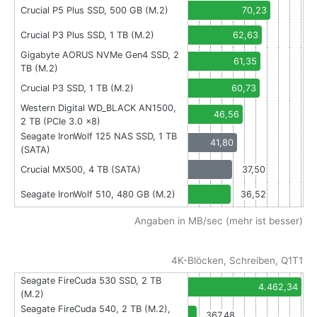
Crucial P5 Plus SSD, 500 GB (M.2)
70,23
Crucial P3 Plus SSD, 1 TB (M.2)
62,63
Gigabyte AORUS NVMe Gen4 SSD, 2
61,35
TB (M.2)
Crucial P3 SSD, 1 TB (M.2)
60,73
Western Digital WD_BLACK AN1500,
46,56
2 TB (PCIe 3.0 x8)
Seagate IronWolf 125 NAS SSD, 1 TB
41,80
(SATA)
Crucial MX500, 4 TB (SATA)
37,50
Seagate IronWolf 510, 480 GB (M.2)
36,52
Angaben in MB/sec (mehr ist besser)
4K-Blöcken, Schreiben, Q1T1
Seagate FireCuda 530 SSD, 2 TB
4.462,34
(M.2)
Seagate FireCuda 540, 2 TB (M.2),
367,48