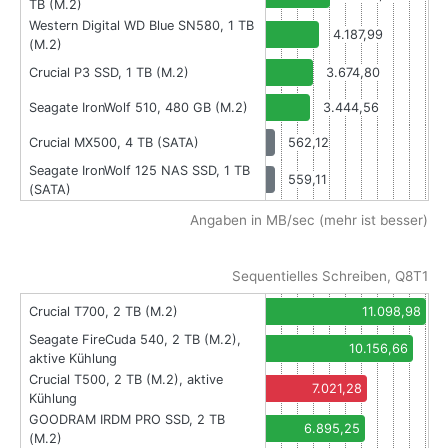
TB (M.2)
Western Digital WD Blue SN580, 1 TB
4.187,99
(M.2)
Crucial P3 SSD, 1 TB (M.2)
3.674,80
Seagate IronWolf 510, 480 GB (M.2)
3.444,56
Crucial MX500, 4 TB (SATA)
562,12
Seagate IronWolf 125 NAS SSD, 1 TB
559,11
(SATA)
Angaben in MB/sec (mehr ist besser)
Sequentielles Schreiben, Q8T1
Crucial T700, 2 TB (M.2)
11.098,98
Seagate FireCuda 540, 2 TB (M.2),
10.156,66
aktive Kühlung
Crucial T500, 2 TB (M.2), aktive
7.021,28
Kühlung
GOODRAM IRDM PRO SSD, 2 TB
6.895,25
(M.2)