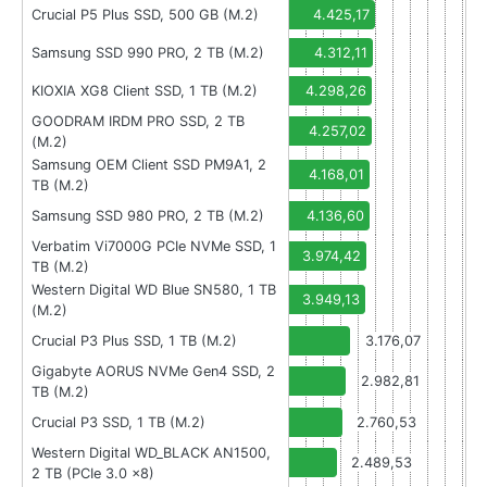
Crucial P5 Plus SSD, 500 GB (M.2)
4.425,17
Samsung SSD 990 PRO, 2 TB (M.2)
4.312,11
KIOXIA XG8 Client SSD, 1 TB (M.2)
4.298,26
GOODRAM IRDM PRO SSD, 2 TB
4.257,02
(M.2)
Samsung OEM Client SSD PM9A1, 2
4.168,01
TB (M.2)
Samsung SSD 980 PRO, 2 TB (M.2)
4.136,60
Verbatim Vi7000G PCIe NVMe SSD, 1
3.974,42
TB (M.2)
Western Digital WD Blue SN580, 1 TB
3.949,13
(M.2)
Crucial P3 Plus SSD, 1 TB (M.2)
3.176,07
Gigabyte AORUS NVMe Gen4 SSD, 2
2.982,81
TB (M.2)
Crucial P3 SSD, 1 TB (M.2)
2.760,53
Western Digital WD_BLACK AN1500,
2.489,53
2 TB (PCIe 3.0 x8)