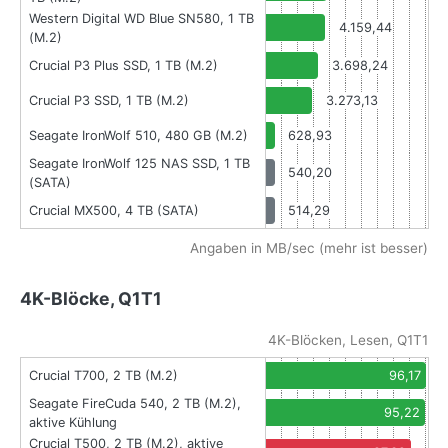
Western Digital WD Blue SN580, 1 TB
4.159,44
(M.2)
Crucial P3 Plus SSD, 1 TB (M.2)
3.698,24
Crucial P3 SSD, 1 TB (M.2)
3.273,13
Seagate IronWolf 510, 480 GB (M.2)
628,93
Seagate IronWolf 125 NAS SSD, 1 TB
540,20
(SATA)
Crucial MX500, 4 TB (SATA)
514,29
Angaben in MB/sec (mehr ist besser)
4K-Blöcke, Q1T1
4K-Blöcken, Lesen, Q1T1
Crucial T700, 2 TB (M.2)
96,17
Seagate FireCuda 540, 2 TB (M.2),
95,22
aktive Kühlung
Crucial T500, 2 TB (M.2), aktive