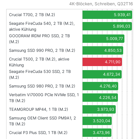
4K-Blöcken, Schreiben, Q32T16
Crucial T700, 2 TB (M.2)
5.939,41
Seagate FireCuda 540, 2 TB (M.2),
5.896,03
aktive Kühlung
GOODRAM IRDM PRO SSD, 2 TB
5.009,77
(M.2)
Samsung SSD 990 PRO, 2 TB (M.2)
4.850,53
Crucial T500, 2 TB (M.2), aktive
4.711,90
Kühlung
Seagate FireCuda 530 SSD, 2 TB
4.672,34
(M.2)
Samsung SSD 980 PRO, 2 TB (M.2)
4.276,40
Verbatim Vi7000G PCIe NVMe SSD, 1
4.226,54
TB (M.2)
TEAMGROUP MP44, 1 TB (M.2)
3.973,93
Samsung OEM Client SSD PM9A1, 2
3.520,04
TB (M.2)
Crucial P3 Plus SSD, 1 TB (M.2)
3.473,96