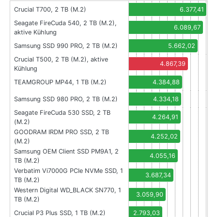
Crucial T700, 2 TB (M.2)
6.377,41
Seagate FireCuda 540, 2 TB (M.2),
6.089,67
aktive Kühlung
Samsung SSD 990 PRO, 2 TB (M.2)
5.662,02
Crucial T500, 2 TB (M.2), aktive
4.867,39
Kühlung
TEAMGROUP MP44, 1 TB (M.2)
4.384,88
Samsung SSD 980 PRO, 2 TB (M.2)
4.334,18
Seagate FireCuda 530 SSD, 2 TB
4.264,91
(M.2)
GOODRAM IRDM PRO SSD, 2 TB
4.252,02
(M.2)
Samsung OEM Client SSD PM9A1, 2
4.055,16
TB (M.2)
Verbatim Vi7000G PCIe NVMe SSD, 1
3.687,34
TB (M.2)
Western Digital WD_BLACK SN770, 1
3.059,90
TB (M.2)
Crucial P3 Plus SSD, 1 TB (M.2)
2.793,03