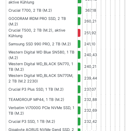
aktive Kühlung
Crucial T700, 2 TB (M.2)
367,18
GOODRAM IRDM PRO SSD, 2 TB
260,21
(M.2)
Crucial T500, 2 TB (M.2), aktive
251,92
Kühlung
Samsung SSD 990 PRO, 2 TB (M.2)
241,10
Western Digital WD Blue SN580, 1 TB
240,43
(M.2)
Western Digital WD_BLACK SN770, 1
240,21
TB (M.2)
Western Digital WD_BLACK SN770M,
239,44
2 TB (M.2 2230)
Crucial P3 Plus SSD, 1 TB (M.2)
237,07
TEAMGROUP MP44, 1 TB (M.2)
232,88
Verbatim Vi7000G PCIe NVMe SSD, 1
232,69
TB (M.2)
Crucial P3 SSD, 1 TB (M.2)
232,42
Gigabyte AORUS NVMe Gen4 SSD, 2