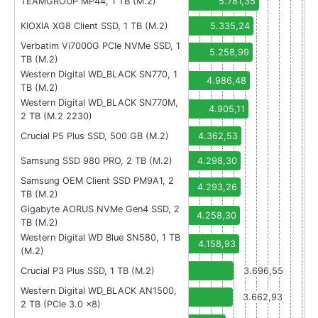
TEAMGROUP MP44, 1 TB (M.2)
5.781,35
KIOXIA XG8 Client SSD, 1 TB (M.2)
5.335,24
Verbatim Vi7000G PCIe NVMe SSD, 1
5.258,99
TB (M.2)
Western Digital WD_BLACK SN770, 1
4.986,48
TB (M.2)
Western Digital WD_BLACK SN770M,
4.905,11
2 TB (M.2 2230)
Crucial P5 Plus SSD, 500 GB (M.2)
4.362,53
Samsung SSD 980 PRO, 2 TB (M.2)
4.298,30
Samsung OEM Client SSD PM9A1, 2
4.293,26
TB (M.2)
Gigabyte AORUS NVMe Gen4 SSD, 2
4.258,30
TB (M.2)
Western Digital WD Blue SN580, 1 TB
4.158,93
(M.2)
Crucial P3 Plus SSD, 1 TB (M.2)
3.696,55
Western Digital WD_BLACK AN1500,
3.662,93
2 TB (PCIe 3.0 x8)