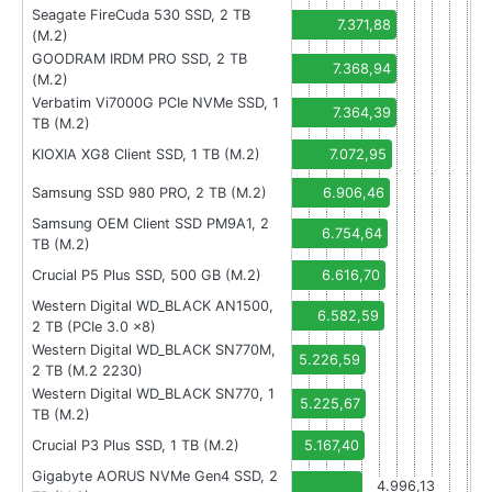
Seagate FireCuda 530 SSD, 2 TB
7.371,88
(M.2)
GOODRAM IRDM PRO SSD, 2 TB
7.368,94
(M.2)
Verbatim Vi7000G PCIe NVMe SSD, 1
7.364,39
TB (M.2)
KIOXIA XG8 Client SSD, 1 TB (M.2)
7.072,95
Samsung SSD 980 PRO, 2 TB (M.2)
6.906,46
Samsung OEM Client SSD PM9A1, 2
6.754,64
TB (M.2)
Crucial P5 Plus SSD, 500 GB (M.2)
6.616,70
Western Digital WD_BLACK AN1500,
6.582,59
2 TB (PCIe 3.0 x8)
Western Digital WD_BLACK SN770M,
5.226,59
2 TB (M.2 2230)
Western Digital WD_BLACK SN770, 1
5.225,67
TB (M.2)
Crucial P3 Plus SSD, 1 TB (M.2)
5.167,40
Gigabyte AORUS NVMe Gen4 SSD, 2
4.996,13