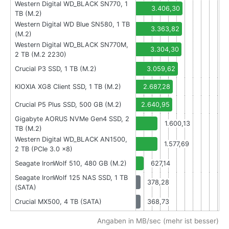
Western Digital WD_BLACK SN770, 1
3.406,30
TB (M.2)
Western Digital WD Blue SN580, 1 TB
3.363,82
(M.2)
Western Digital WD_BLACK SN770M,
3.304,30
2 TB (M.2 2230)
Crucial P3 SSD, 1 TB (M.2)
3.059,62
KIOXIA XG8 Client SSD, 1 TB (M.2)
2.687,28
Crucial P5 Plus SSD, 500 GB (M.2)
2.640,95
Gigabyte AORUS NVMe Gen4 SSD, 2
1.600,13
TB (M.2)
Western Digital WD_BLACK AN1500,
1.577,69
2 TB (PCIe 3.0 x8)
Seagate IronWolf 510, 480 GB (M.2)
627,14
Seagate IronWolf 125 NAS SSD, 1 TB
378,28
(SATA)
Crucial MX500, 4 TB (SATA)
368,73
Angaben in MB/sec (mehr ist besser)