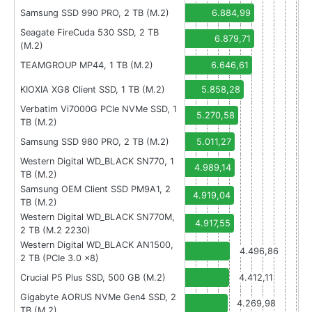
Samsung SSD 990 PRO, 2 TB (M.2)
6.884,99
Seagate FireCuda 530 SSD, 2 TB
6.879,71
(M.2)
TEAMGROUP MP44, 1 TB (M.2)
6.646,61
KIOXIA XG8 Client SSD, 1 TB (M.2)
5.858,28
Verbatim Vi7000G PCIe NVMe SSD, 1
5.270,58
TB (M.2)
Samsung SSD 980 PRO, 2 TB (M.2)
5.011,27
Western Digital WD_BLACK SN770, 1
4.989,14
TB (M.2)
Samsung OEM Client SSD PM9A1, 2
4.919,04
TB (M.2)
Western Digital WD_BLACK SN770M,
4.917,55
2 TB (M.2 2230)
Western Digital WD_BLACK AN1500,
4.496,86
2 TB (PCIe 3.0 x8)
Crucial P5 Plus SSD, 500 GB (M.2)
4.412,11
Gigabyte AORUS NVMe Gen4 SSD, 2
4.269,98
TB (M.2)