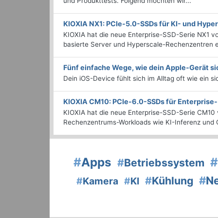
und Produkttests. Folgend möchten wir...
KIOXIA NX1: PCIe-5.0-SSDs für KI- und Hyp
KIOXIA hat die neue Enterprise-SSD-Serie NX1 vo
basierte Server und Hyperscale-Rechenzentren en
Fünf einfache Wege, wie dein Apple-Gerät si
Dein iOS-Device fühlt sich im Alltag oft wie ein s
KIOXIA CM10: PCIe-6.0-SSDs für Enterpris
KIOXIA hat die neue Enterprise-SSD-Serie CM10 v
Rechenzentrums-Workloads wie KI-Inferenz und C
#
Apps
#
#
Betriebssystem
#
N
#
Kühlung
#
Kamera
#
KI