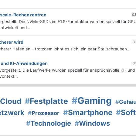
erscale-Rechenzentren
03
rgestellt. Die NVMe-SSDs im E1.S-Formfaktor wurden speziell für GP
twickelt und...
cherer wird
3
icherer Hafen an – trotzdem lohnt es sich, ein paar Stellschrauben...
e- und KI-Anwendungen
3
orgestellt. Die Laufwerke wurden speziell für anspruchsvolle KI- und
ontext...
#
Gaming
#
Festplatte
Cloud
#
Gehä
#
Smartphone
#
Sof
etzwerk
#
Prozessor
#
Technologie
#
Windows