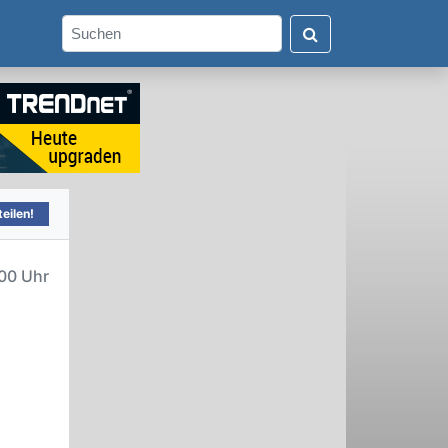
eilen!
00 Uhr