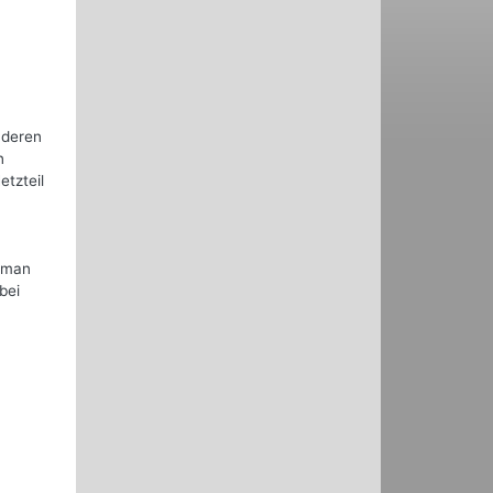
 deren
n
tzteil
alman
bei