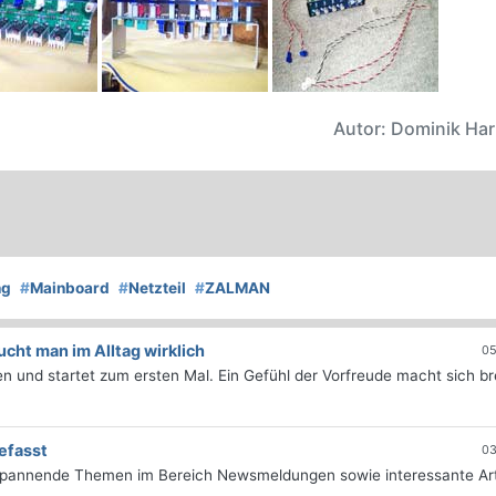
Autor: Dominik Ha
ng
#
Mainboard
#
Netzteil
#
ZALMAN
ht man im Alltag wirklich
05
 und startet zum ersten Mal. Ein Gefühl der Vorfreude macht sich bre
efasst
03
 spannende Themen im Bereich Newsmeldungen sowie interessante Art