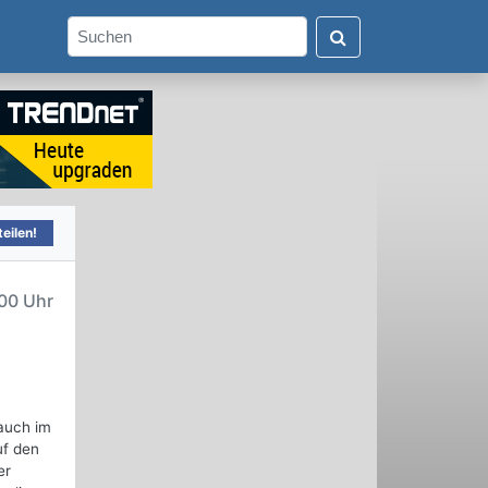
eilen!
00 Uhr
 auch im
uf den
er