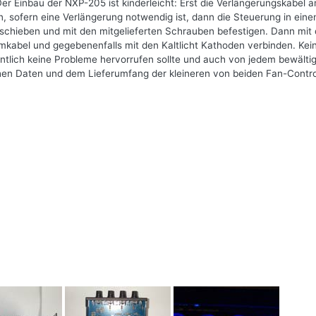
r Einbau der NXP-205 ist kinderleicht: Erst die Verlängerungskabel a
, sofern eine Verlängerung notwendig ist, dann die Steuerung in eine
chieben und mit den mitgelieferten Schrauben befestigen. Dann mit
mkabel und gegebenenfalls mit den Kaltlicht Kathoden verbinden. Kei
ntlich keine Probleme hervorrufen sollte und auch von jedem bewältig
en Daten und dem Lieferumfang der kleineren von beiden Fan-Control