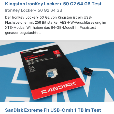
Kingston IronKey Locker+ 50 G2 64 GB Test
IronKey Locker+ 50 G2 64 GB
Der IronKey Locker+ 50 G2 von Kingston ist ein USB-
Flashspeicher mit 256 Bit starker AES-HW-Verschlüsselung im
XTS-Modus. Wir haben das 64-GB-Modell im Praxistest
genauer begutachtet.
SanDisk Extreme Fit USB-C mit 1 TB im Test