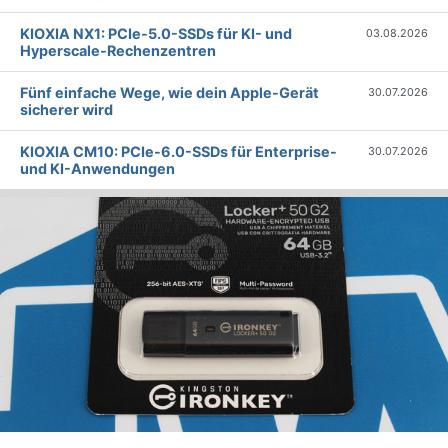
KIOXIA NX1: PCIe-5.0-SSDs für KI- und
03.08.2026
Hyperscale-Rechenzentren
Fünf einfache Wege, wie dein Apple-Gerät
30.07.2026
sicherer wird
KIOXIA CM10: PCIe-6.0-SSDs für Enterprise-
30.07.2026
und KI-Anwendungen