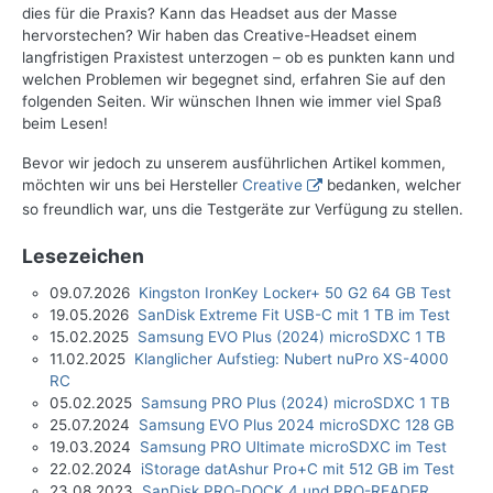
dies für die Praxis? Kann das Headset aus der Masse
hervorstechen? Wir haben das Creative-Headset einem
langfristigen Praxistest unterzogen – ob es punkten kann und
welchen Problemen wir begegnet sind, erfahren Sie auf den
folgenden Seiten. Wir wünschen Ihnen wie immer viel Spaß
beim Lesen!
Bevor wir jedoch zu unserem ausführlichen Artikel kommen,
möchten wir uns bei Hersteller
Creative
bedanken, welcher
so freundlich war, uns die Testgeräte zur Verfügung zu stellen.
Lesezeichen
09.07.2026
Kingston IronKey Locker+ 50 G2 64 GB Test
19.05.2026
SanDisk Extreme Fit USB-C mit 1 TB im Test
15.02.2025
Samsung EVO Plus (2024) microSDXC 1 TB
11.02.2025
Klanglicher Aufstieg: Nubert nuPro XS-4000
RC
05.02.2025
Samsung PRO Plus (2024) microSDXC 1 TB
25.07.2024
Samsung EVO Plus 2024 microSDXC 128 GB
19.03.2024
Samsung PRO Ultimate microSDXC im Test
22.02.2024
iStorage datAshur Pro+C mit 512 GB im Test
23.08.2023
SanDisk PRO-DOCK 4 und PRO-READER