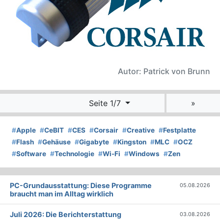
Autor: Patrick von Brunn
Seite 1/7
»
#
Apple
#
CeBIT
#
CES
#
Corsair
#
Creative
#
Festplatte
#
Flash
#
Gehäuse
#
Gigabyte
#
Kingston
#
MLC
#
OCZ
#
Software
#
Technologie
#
Wi-Fi
#
Windows
#
Zen
PC-Grundausstattung: Diese Programme
05.08.2026
braucht man im Alltag wirklich
Juli 2026: Die Bericht­erstattung
03.08.2026