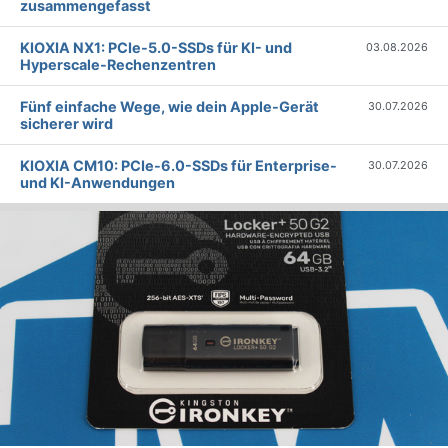
zusammengefasst
KIOXIA NX1: PCIe-5.0-SSDs für KI- und
03.08.2026
Hyperscale-Rechenzentren
Fünf einfache Wege, wie dein Apple-Gerät
30.07.2026
sicherer wird
KIOXIA CM10: PCIe-6.0-SSDs für Enterprise-
30.07.2026
und KI-Anwendungen