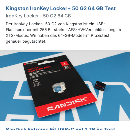
Kingston IronKey Locker+ 50 G2 64 GB Test
IronKey Locker+ 50 G2 64 GB
Der IronKey Locker+ 50 G2 von Kingston ist ein USB-
Flashspeicher mit 256 Bit starker AES-HW-Verschlüsselung im
XTS-Modus. Wir haben das 64-GB-Modell im Praxistest
genauer begutachtet.
SanDisk Extreme Fit USB-C mit 1 TB im Test