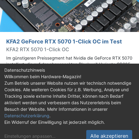
KFA2 GeForce RTX 5070 1-Click OC im Test
KFA2 RTX 5070 1-Click OC
Im günstigeren Preissegment hat Nvidia die GeForce RTX 5070
installiert, die auf der abgespeckten Blackwell-Variante GB205
Datenschutzhinweis
basiert. Wir haben uns ein Custom-Design von Hersteller KFA2
Willkommen beim Hardware-Magazin!
im Test genauer angesehen.
Zum Betrieb unserer Website nutzen wir technisch notwendige
Cookies. Alle weiteren Cookies für z.B. Werbung, Analyse und
Impressum
|
Kontakt
|
Jobs
|
Datenschutz
|
Tracking sowie externe Inhalte Dritter, können nach Bedarf
Consent‑Einstellungen
|
Haftungsausschluss
aktiviert werden und verbessern das Nutzererlebnis beim
Besuch der Website. Mehr Informationen in unserer
Feed
Facebook
YouTube
TikTok
Datenschutzerklärung
.
Ein Widerruf der Einwilligung ist jederzeit möglich.
Twitch
Discord
Alle akzeptieren
Einstellungen anpassen
...
© Copyright 2001 - 2026 Hardware-Magazin