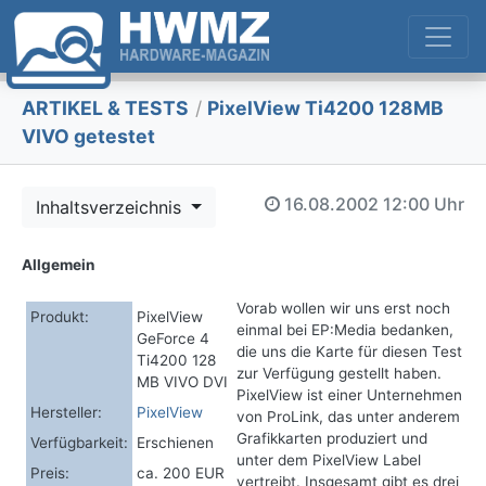
ARTIKEL & TESTS
/
PixelView Ti4200 128MB
VIVO getestet
16.08.2002
12:00 Uhr
Inhaltsverzeichnis
Allgemein
Vorab wollen wir uns erst noch
Produkt:
PixelView
einmal bei EP:Media bedanken,
GeForce 4
die uns die Karte für diesen Test
Ti4200 128
zur Verfügung gestellt haben.
MB VIVO DVI
PixelView ist einer Unternehmen
Hersteller:
PixelView
von ProLink, das unter anderem
Grafikkarten produziert und
Verfügbarkeit:
Erschienen
unter dem PixelView Label
Preis:
ca. 200 EUR
vertreibt. Insgesamt gibt es drei