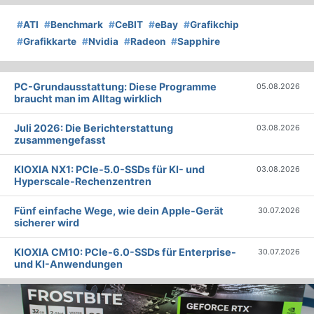
#
ATI
#
Benchmark
#
CeBIT
#
eBay
#
Grafikchip
#
Grafikkarte
#
Nvidia
#
Radeon
#
Sapphire
PC-Grundausstattung: Diese Programme
05.08.2026
braucht man im Alltag wirklich
Juli 2026: Die Bericht­erstattung
03.08.2026
zusammengefasst
KIOXIA NX1: PCIe-5.0-SSDs für KI- und
03.08.2026
Hyperscale-Rechenzentren
Fünf einfache Wege, wie dein Apple-Gerät
30.07.2026
sicherer wird
KIOXIA CM10: PCIe-6.0-SSDs für Enterprise-
30.07.2026
und KI-Anwendungen