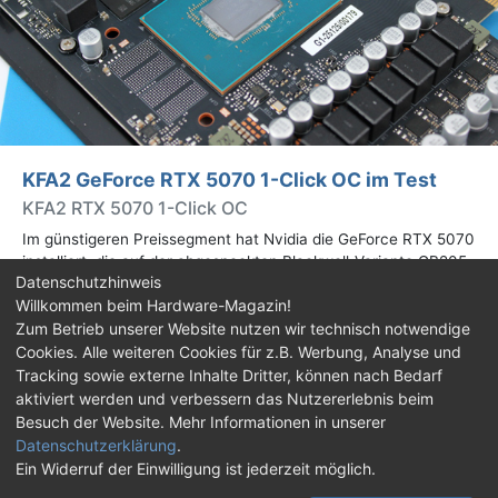
KFA2 GeForce RTX 5070 1-Click OC im Test
KFA2 RTX 5070 1-Click OC
Im günstigeren Preissegment hat Nvidia die GeForce RTX 5070
installiert, die auf der abgespeckten Blackwell-Variante GB205
Datenschutzhinweis
basiert. Wir haben uns ein Custom-Design von Hersteller KFA2
Willkommen beim Hardware-Magazin!
im Test genauer angesehen.
Zum Betrieb unserer Website nutzen wir technisch notwendige
Cookies. Alle weiteren Cookies für z.B. Werbung, Analyse und
Impressum
|
Kontakt
|
Jobs
|
Datenschutz
|
Tracking sowie externe Inhalte Dritter, können nach Bedarf
Consent‑Einstellungen
|
Haftungsausschluss
aktiviert werden und verbessern das Nutzererlebnis beim
Besuch der Website. Mehr Informationen in unserer
Feed
Facebook
YouTube
TikTok
Datenschutzerklärung
.
Ein Widerruf der Einwilligung ist jederzeit möglich.
Twitch
Discord