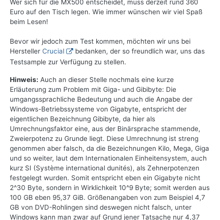
Wer sich für die MX500 entscheidet, muss derzeit rund 360
Euro auf den Tisch legen. Wie immer wünschen wir viel Spaß
beim Lesen!
Bevor wir jedoch zum Test kommen, möchten wir uns bei
Hersteller
Crucial
bedanken, der so freundlich war, uns das
Testsample zur Verfügung zu stellen.
Hinweis:
Auch an dieser Stelle nochmals eine kurze
Erläuterung zum Problem mit Giga- und Gibibyte: Die
umgangssprachliche Bedeutung und auch die Angabe der
Windows-Betriebssysteme von Gigabyte, entspricht der
eigentlichen Bezeichnung Gibibyte, da hier als
Umrechnungsfaktor eine, aus der Binärsprache stammende,
Zweierpotenz zu Grunde liegt. Diese Umrechnung ist streng
genommen aber falsch, da die Bezeichnungen Kilo, Mega, Giga
und so weiter, laut dem Internationalen Einheitensystem, auch
kurz SI (Système international dunités), als Zehnerpotenzen
festgelegt wurden. Somit entspricht eben ein Gigabyte nicht
2^30 Byte, sondern in Wirklichkeit 10^9 Byte; somit werden aus
100 GB eben 95,37 GiB. Größenangaben von zum Beispiel 4,7
GB von DVD-Rohlingen sind deswegen nicht falsch, unter
Windows kann man zwar auf Grund jener Tatsache nur 4,37