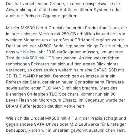
Das hat verschiedene Gründe, zu denen beispielsweise die
Abwärtskompatibilität beim Aufrüsten älterer Systeme oder
auch der Preis pro Gigabyte gehören.
Mit der MX500 bietet Crucial eine breite Produktfamilie an, die
in ihrer kleinsten Version mit 250 GB erhältlich ist und erst vor
wenigen Monaten um ein großes 4-TB-Modell ergänzt wurde.
Der Launch der MX500-Serie liegt schon einige Zeit zurück, so
dass wir bis ins Jahr 2018 zurückgehen müssen, um
unseren
Test der MX500 mit 1 TB
anzusehen. An den wesentlichen
technischen Eckdaten hat sich auf den ersten Blick nichts
verändert, so dass es sich weiterhin um eine SATA3-SSD mit
3D-TLC-NAND handelt. Dennoch gab es letztes Jahr ein
Refresh der Serie, der einen neuen Controller samt Firmware
sowie aufpolierten TLC-NAND mit sich brachte. Statt des
bisherigen 64-lagigen TLC-Speichers, kommt nun ein 96-
Layer-Flash von Micron zum Einsatz. Im Gegenzug wurde der
DRAM-Puffer jedoch deutlich verkleinert.
Wie sich die Crucial MX500 mit 4 TB in der Praxis schlägt und
gegen andere SATA-Drives oder M.2-Laufwerke für Einsteiger
behauptet, klären wir in unserem gewohnt ausführlichen Test.