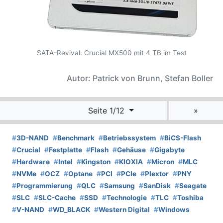
SATA-Revival: Crucial MX500 mit 4 TB im Test
Autor: Patrick von Brunn, Stefan Boller
Seite 1/12
»
#
3D-NAND
#
Benchmark
#
Betriebssystem
#
BiCS-Flash
#
Crucial
#
Festplatte
#
Flash
#
Gehäuse
#
Gigabyte
#
Hardware
#
Intel
#
Kingston
#
KIOXIA
#
Micron
#
MLC
#
NVMe
#
OCZ
#
Optane
#
PCI
#
PCIe
#
Plextor
#
PNY
#
Programmierung
#
QLC
#
Samsung
#
SanDisk
#
Seagate
#
SLC
#
SLC-Cache
#
SSD
#
Technologie
#
TLC
#
Toshiba
#
V-NAND
#
WD_BLACK
#
Western Digital
#
Windows