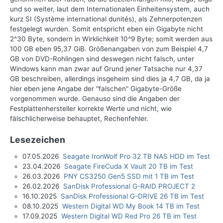
und so weiter, laut dem Internationalen Einheitensystem, auch
kurz SI (Système international dunités), als Zehnerpotenzen
festgelegt wurden. Somit entspricht eben ein Gigabyte nicht
2^30 Byte, sondern in Wirklichkeit 10^9 Byte; somit werden aus
100 GB eben 95,37 GiB. Größenangaben von zum Beispiel 4,7
GB von DVD-Rohlingen sind deswegen nicht falsch, unter
Windows kann man zwar auf Grund jener Tatsache nur 4,37
GB beschreiben, allerdings insgeheim sind dies ja 4,7 GB, da ja
hier eben jene Angabe der "falschen" Gigabyte-Größe
vorgenommen wurde. Genauso sind die Angaben der
Festplattenhersteller korrekte Werte und nicht, wie
fälschlicherweise behauptet, Rechenfehler.
Lesezeichen
07.05.2026
Seagate IronWolf Pro 32 TB NAS HDD im Test
23.04.2026
Seagate FireCuda X Vault 20 TB im Test
26.03.2026
PNY CS3250 Gen5 SSD mit 1 TB im Test
26.02.2026
SanDisk Professional G-RAID PROJECT 2
16.10.2025
SanDisk Professional G-DRIVE 26 TB im Test
08.10.2025
Western Digital WD My Book 14 TB im Test
17.09.2025
Western Digital WD Red Pro 26 TB im Test