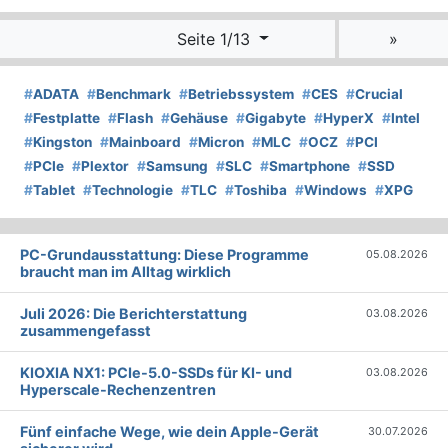
Seite 1/13
»
#
ADATA
#
Benchmark
#
Betriebssystem
#
CES
#
Crucial
#
Festplatte
#
Flash
#
Gehäuse
#
Gigabyte
#
HyperX
#
Intel
#
Kingston
#
Mainboard
#
Micron
#
MLC
#
OCZ
#
PCI
#
PCIe
#
Plextor
#
Samsung
#
SLC
#
Smartphone
#
SSD
#
Tablet
#
Technologie
#
TLC
#
Toshiba
#
Windows
#
XPG
PC-Grundausstattung: Diese Programme
05.08.2026
braucht man im Alltag wirklich
Juli 2026: Die Bericht­erstattung
03.08.2026
zusammengefasst
KIOXIA NX1: PCIe-5.0-SSDs für KI- und
03.08.2026
Hyperscale-Rechenzentren
Fünf einfache Wege, wie dein Apple-Gerät
30.07.2026