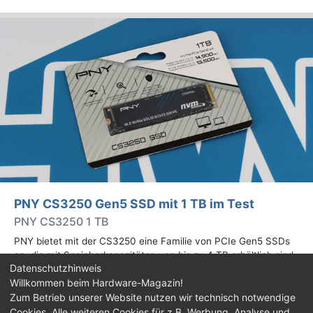
PNY CS3250 Gen5 SSD mit 1 TB im Test
PNY CS3250 1 TB
PNY bietet mit der CS3250 eine Familie von PCIe Gen5 SSDs
an, die mit Speicherkapazitäten von bis zu 4 TB erhältlich sind.
Datenschutzhinweis
Die Drives erreichen bis zu 14.900 MB/s lesend. Wir haben das
Willkommen beim Hardware-Magazin!
1-TB-Modell getestet.
Zum Betrieb unserer Website nutzen wir technisch notwendige
Cookies. Alle weiteren Cookies für z.B. Werbung, Analyse und