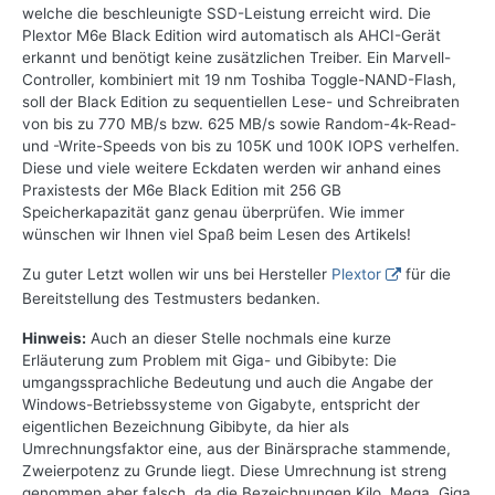
welche die beschleunigte SSD-Leistung erreicht wird. Die
Plextor M6e Black Edition wird automatisch als AHCI-Gerät
erkannt und benötigt keine zusätzlichen Treiber. Ein Marvell-
Controller, kombiniert mit 19 nm Toshiba Toggle-NAND-Flash,
soll der Black Edition zu sequentiellen Lese- und Schreibraten
von bis zu 770 MB/s bzw. 625 MB/s sowie Random-4k-Read-
und -Write-Speeds von bis zu 105K und 100K IOPS verhelfen.
Diese und viele weitere Eckdaten werden wir anhand eines
Praxistests der M6e Black Edition mit 256 GB
Speicherkapazität ganz genau überprüfen. Wie immer
wünschen wir Ihnen viel Spaß beim Lesen des Artikels!
Zu guter Letzt wollen wir uns bei Hersteller
Plextor
für die
Bereitstellung des Testmusters bedanken.
Hinweis:
Auch an dieser Stelle nochmals eine kurze
Erläuterung zum Problem mit Giga- und Gibibyte: Die
umgangssprachliche Bedeutung und auch die Angabe der
Windows-Betriebssysteme von Gigabyte, entspricht der
eigentlichen Bezeichnung Gibibyte, da hier als
Umrechnungsfaktor eine, aus der Binärsprache stammende,
Zweierpotenz zu Grunde liegt. Diese Umrechnung ist streng
genommen aber falsch, da die Bezeichnungen Kilo, Mega, Giga