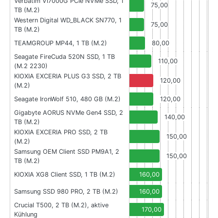
Verbatim Vi7000G PCIe NVMe SSD, 1
75,00
TB (M.2)
Western Digital WD_BLACK SN770, 1
75,00
TB (M.2)
TEAMGROUP MP44, 1 TB (M.2)
80,00
Seagate FireCuda 520N SSD, 1 TB
110,00
(M.2 2230)
KIOXIA EXCERIA PLUS G3 SSD, 2 TB
120,00
(M.2)
Seagate IronWolf 510, 480 GB (M.2)
120,00
Gigabyte AORUS NVMe Gen4 SSD, 2
140,00
TB (M.2)
KIOXIA EXCERIA PRO SSD, 2 TB
150,00
(M.2)
Samsung OEM Client SSD PM9A1, 2
150,00
TB (M.2)
KIOXIA XG8 Client SSD, 1 TB (M.2)
160,00
Samsung SSD 980 PRO, 2 TB (M.2)
160,00
Crucial T500, 2 TB (M.2), aktive
170,00
Kühlung