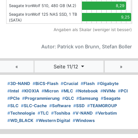
Seagate IronWolf 510, 480 GB (M.2)
8,29
Seagate IronWolf 125 NAS SSD, 1 TB
9,25
(SATA)
Angaben als Skalar (weniger ist besser)
Autor: Patrick von Brunn, Stefan Boller
«
Seite 11/12
»
#
3D-NAND
#
BiCS-Flash
#
Crucial
#
Flash
#
Gigabyte
#
Intel
#
KIOXIA
#
Micron
#
MLC
#
Notebook
#
NVMe
#
PCI
#
PCIe
#
Programmierung
#
QLC
#
Samsung
#
Seagate
#
SLC
#
SLC-Cache
#
Software
#
SSD
#
TEAMGROUP
#
Technologie
#
TLC
#
Toshiba
#
V-NAND
#
Verbatim
#
WD_BLACK
#
Western Digital
#
Windows