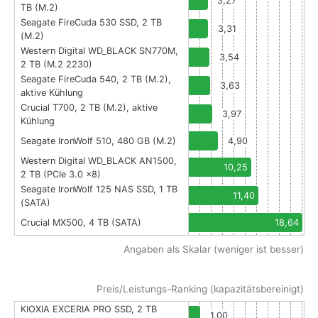
3,27
TB (M.2)
Seagate FireCuda 530 SSD, 2 TB
3,31
(M.2)
Western Digital WD_BLACK SN770M,
3,54
2 TB (M.2 2230)
Seagate FireCuda 540, 2 TB (M.2),
3,63
aktive Kühlung
Crucial T700, 2 TB (M.2), aktive
3,97
Kühlung
Seagate IronWolf 510, 480 GB (M.2)
4,90
Western Digital WD_BLACK AN1500,
10,25
2 TB (PCIe 3.0 x8)
Seagate IronWolf 125 NAS SSD, 1 TB
11,40
(SATA)
Crucial MX500, 4 TB (SATA)
18,64
Angaben als Skalar (weniger ist besser)
Preis/Leistungs-Ranking (kapazitätsbereinigt)
KIOXIA EXCERIA PRO SSD, 2 TB
1,00