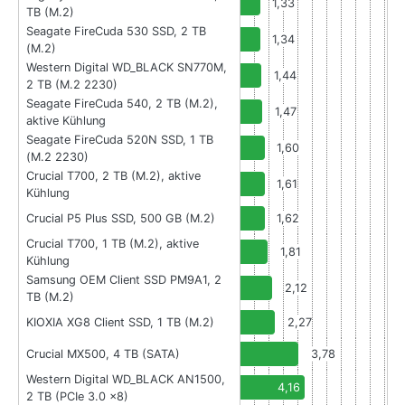
1,33
TB (M.2)
Seagate FireCuda 530 SSD, 2 TB
1,34
(M.2)
Western Digital WD_BLACK SN770M,
1,44
2 TB (M.2 2230)
Seagate FireCuda 540, 2 TB (M.2),
1,47
aktive Kühlung
Seagate FireCuda 520N SSD, 1 TB
1,60
(M.2 2230)
Crucial T700, 2 TB (M.2), aktive
1,61
Kühlung
Crucial P5 Plus SSD, 500 GB (M.2)
1,62
Crucial T700, 1 TB (M.2), aktive
1,81
Kühlung
Samsung OEM Client SSD PM9A1, 2
2,12
TB (M.2)
KIOXIA XG8 Client SSD, 1 TB (M.2)
2,27
Crucial MX500, 4 TB (SATA)
3,78
Western Digital WD_BLACK AN1500,
4,16
2 TB (PCIe 3.0 x8)