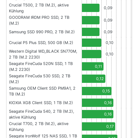
Crucial T500, 2 TB (M.2), aktive
0,09
Kühlung
GOODRAM IRDM PRO SSD, 2 TB
0,09
(M.2)
Samsung SSD 990 PRO, 2 TB (M.2)
0,09
Crucial P5 Plus SSD, 500 GB (M.2)
0,10
Western Digital WD_BLACK SN770M,
0,10
2 TB (M.2 2230)
Seagate FireCuda 520N SSD, 1 TB
0,11
(M.2 2230)
Seagate FireCuda 530 SSD, 2 TB
0,12
(M.2)
Samsung OEM Client SSD PM9A1, 2
0,15
TB (M.2)
KIOXIA XG8 Client SSD, 1 TB (M.2)
0,16
Seagate FireCuda 540, 2 TB (M.2),
0,16
aktive Kühlung
Crucial T700, 2 TB (M.2), aktive
0,17
Kühlung
Seagate IronWolf 125 NAS SSD, 1 TB