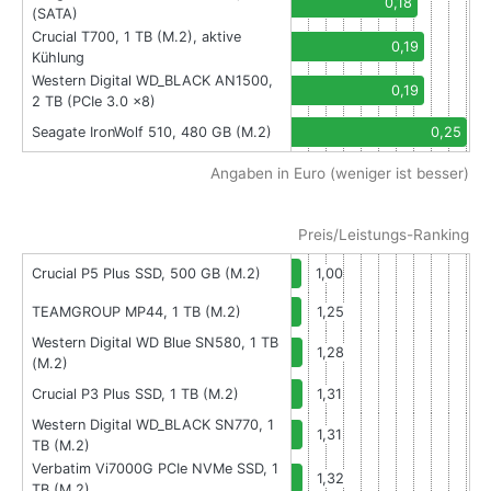
0,18
(SATA)
Crucial T700, 1 TB (M.2), aktive
0,19
Kühlung
Western Digital WD_BLACK AN1500,
0,19
2 TB (PCIe 3.0 x8)
Seagate IronWolf 510, 480 GB (M.2)
0,25
Angaben in Euro (weniger ist besser)
Preis/Leistungs-Ranking
Crucial P5 Plus SSD, 500 GB (M.2)
1,00
TEAMGROUP MP44, 1 TB (M.2)
1,25
Western Digital WD Blue SN580, 1 TB
1,28
(M.2)
Crucial P3 Plus SSD, 1 TB (M.2)
1,31
Western Digital WD_BLACK SN770, 1
1,31
TB (M.2)
Verbatim Vi7000G PCIe NVMe SSD, 1
1,32
TB (M.2)