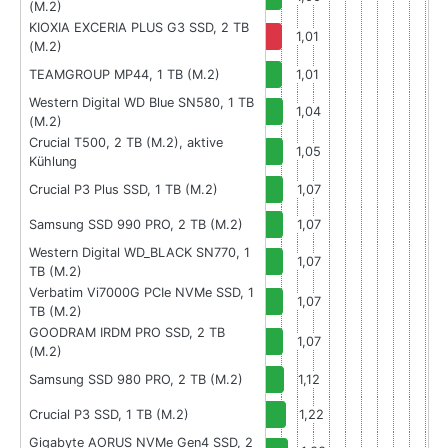
(M.2)
KIOXIA EXCERIA PLUS G3 SSD, 2 TB
1,01
(M.2)
TEAMGROUP MP44, 1 TB (M.2)
1,01
Western Digital WD Blue SN580, 1 TB
1,04
(M.2)
Crucial T500, 2 TB (M.2), aktive
1,05
Kühlung
Crucial P3 Plus SSD, 1 TB (M.2)
1,07
Samsung SSD 990 PRO, 2 TB (M.2)
1,07
Western Digital WD_BLACK SN770, 1
1,07
TB (M.2)
Verbatim Vi7000G PCIe NVMe SSD, 1
1,07
TB (M.2)
GOODRAM IRDM PRO SSD, 2 TB
1,07
(M.2)
Samsung SSD 980 PRO, 2 TB (M.2)
1,12
Crucial P3 SSD, 1 TB (M.2)
1,22
Gigabyte AORUS NVMe Gen4 SSD, 2