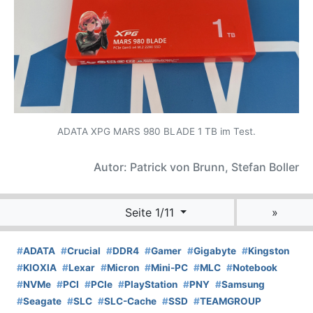
ADATA XPG MARS 980 BLADE 1 TB im Test.
Autor: Patrick von Brunn, Stefan Boller
Seite 1/11
»
#
ADATA
#
Crucial
#
DDR4
#
Gamer
#
Gigabyte
#
Kingston
#
KIOXIA
#
Lexar
#
Micron
#
Mini-PC
#
MLC
#
Notebook
#
NVMe
#
PCI
#
PCIe
#
PlayStation
#
PNY
#
Samsung
#
Seagate
#
SLC
#
SLC-Cache
#
SSD
#
TEAMGROUP