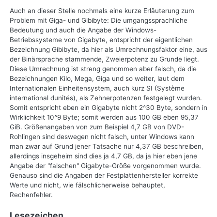
Auch an dieser Stelle nochmals eine kurze Erläuterung zum
Problem mit Giga- und Gibibyte: Die umgangssprachliche
Bedeutung und auch die Angabe der Windows-
Betriebssysteme von Gigabyte, entspricht der eigentlichen
Bezeichnung Gibibyte, da hier als Umrechnungsfaktor eine, aus
der Binärsprache stammende, Zweierpotenz zu Grunde liegt.
Diese Umrechnung ist streng genommen aber falsch, da die
Bezeichnungen Kilo, Mega, Giga und so weiter, laut dem
Internationalen Einheitensystem, auch kurz SI (Système
international dunités), als Zehnerpotenzen festgelegt wurden.
Somit entspricht eben ein Gigabyte nicht 2^30 Byte, sondern in
Wirklichkeit 10^9 Byte; somit werden aus 100 GB eben 95,37
GiB. Größenangaben von zum Beispiel 4,7 GB von DVD-
Rohlingen sind deswegen nicht falsch, unter Windows kann
man zwar auf Grund jener Tatsache nur 4,37 GB beschreiben,
allerdings insgeheim sind dies ja 4,7 GB, da ja hier eben jene
Angabe der "falschen" Gigabyte-Größe vorgenommen wurde.
Genauso sind die Angaben der Festplattenhersteller korrekte
Werte und nicht, wie fälschlicherweise behauptet,
Rechenfehler.
Lesezeichen