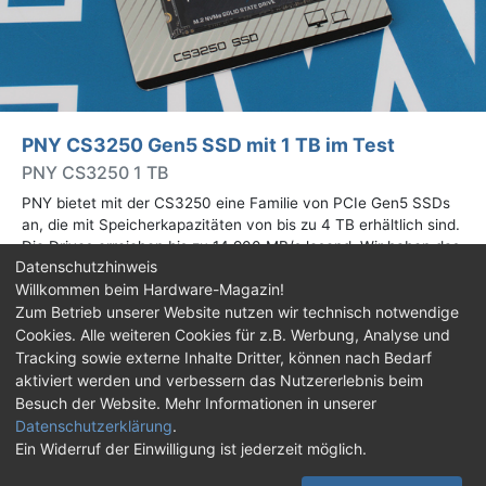
PNY CS3250 Gen5 SSD mit 1 TB im Test
PNY CS3250 1 TB
PNY bietet mit der CS3250 eine Familie von PCIe Gen5 SSDs
an, die mit Speicherkapazitäten von bis zu 4 TB erhältlich sind.
Die Drives erreichen bis zu 14.900 MB/s lesend. Wir haben das
Datenschutzhinweis
1-TB-Modell getestet.
Willkommen beim Hardware-Magazin!
Zum Betrieb unserer Website nutzen wir technisch notwendige
Impressum
|
Kontakt
|
Jobs
|
Datenschutz
|
Cookies. Alle weiteren Cookies für z.B. Werbung, Analyse und
Consent‑Einstellungen
|
Haftungsausschluss
Tracking sowie externe Inhalte Dritter, können nach Bedarf
aktiviert werden und verbessern das Nutzererlebnis beim
Feed
Facebook
YouTube
TikTok
Besuch der Website. Mehr Informationen in unserer
Datenschutzerklärung
.
Twitch
Discord
Ein Widerruf der Einwilligung ist jederzeit möglich.
© Copyright 2001 - 2026 Hardware-Magazin