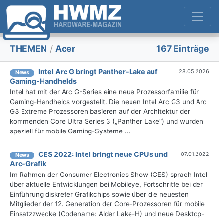
THEMEN
/
Acer
167 Einträge
Intel Arc G bringt Panther-Lake auf
28.05.2026
News
Gaming-Handhelds
Intel hat mit der Arc G-Series eine neue Prozessorfamilie für
Gaming-Handhelds vorgestellt. Die neuen Intel Arc G3 und Arc
G3 Extreme Prozessoren basieren auf der Architektur der
kommenden Core Ultra Series 3 („Panther Lake“) und wurden
speziell für mobile Gaming-Systeme ...
CES 2022: Intel bringt neue CPUs und
07.01.2022
News
Arc-Grafik
Im Rahmen der Consumer Electronics Show (CES) sprach Intel
über aktuelle Entwicklungen bei Mobileye, Fortschritte bei der
Einführung diskreter Grafikchips sowie über die neuesten
Mitglieder der 12. Generation der Core-Prozessoren für mobile
Einsatzzwecke (Codename: Alder Lake-H) und neue Desktop-