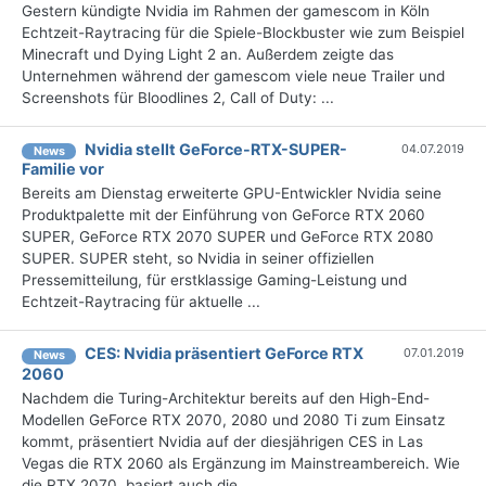
Gestern kündigte Nvidia im Rahmen der gamescom in Köln
Echtzeit-Raytracing für die Spiele-Blockbuster wie zum Beispiel
Minecraft und Dying Light 2 an. Außerdem zeigte das
Unternehmen während der gamescom viele neue Trailer und
Screenshots für Bloodlines 2, Call of Duty: ...
Nvidia stellt GeForce-RTX-SUPER-
04.07.2019
News
Familie vor
Bereits am Dienstag erweiterte GPU-Entwickler Nvidia seine
Produktpalette mit der Einführung von GeForce RTX 2060
SUPER, GeForce RTX 2070 SUPER und GeForce RTX 2080
SUPER. SUPER steht, so Nvidia in seiner offiziellen
Pressemitteilung, für erstklassige Gaming-Leistung und
Echtzeit-Raytracing für aktuelle ...
CES: Nvidia präsentiert GeForce RTX
07.01.2019
News
2060
Nachdem die Turing-Architektur bereits auf den High-End-
Modellen GeForce RTX 2070, 2080 und 2080 Ti zum Einsatz
kommt, präsentiert Nvidia auf der diesjährigen CES in Las
Vegas die RTX 2060 als Ergänzung im Mainstreambereich. Wie
die RTX 2070, basiert auch die ...