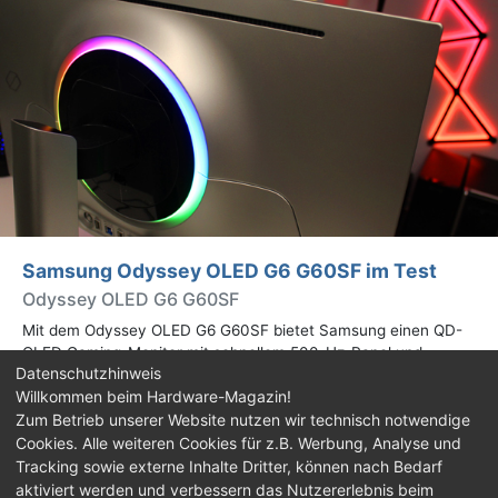
Samsung Odyssey OLED G6 G60SF im Test
Odyssey OLED G6 G60SF
Mit dem Odyssey OLED G6 G60SF bietet Samsung einen QD-
OLED Gaming-Monitor mit schnellem 500-Hz-Panel und
Datenschutzhinweis
WQHD-Auflösung an. Wir haben den 27 Zoll großen Monitor auf
Willkommen beim Hardware-Magazin!
Herz und Nieren geprüft.
Zum Betrieb unserer Website nutzen wir technisch notwendige
Cookies. Alle weiteren Cookies für z.B. Werbung, Analyse und
Impressum
|
Kontakt
|
Jobs
|
Datenschutz
|
Tracking sowie externe Inhalte Dritter, können nach Bedarf
Consent‑Einstellungen
|
Haftungsausschluss
aktiviert werden und verbessern das Nutzererlebnis beim