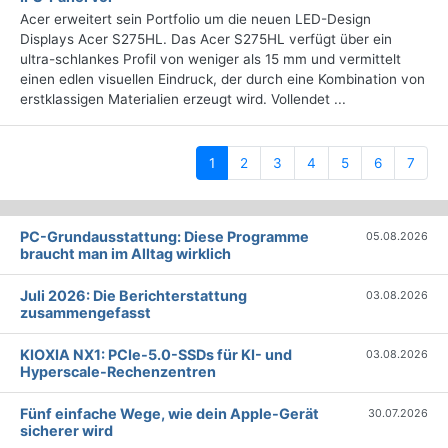
Acer erweitert sein Portfolio um die neuen LED-Design
Displays Acer S275HL. Das Acer S275HL verfügt über ein
ultra-schlankes Profil von weniger als 15 mm und vermittelt
einen edlen visuellen Eindruck, der durch eine Kombination von
erstklassigen Materialien erzeugt wird. Vollendet ...
(current)
1
2
3
4
5
6
7
PC-Grundausstattung: Diese Programme
05.08.2026
braucht man im Alltag wirklich
Juli 2026: Die Bericht­erstattung
03.08.2026
zusammengefasst
KIOXIA NX1: PCIe-5.0-SSDs für KI- und
03.08.2026
Hyperscale-Rechenzentren
Fünf einfache Wege, wie dein Apple-Gerät
30.07.2026
sicherer wird