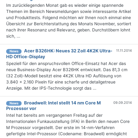
Im zurückliegenden Monat gab es wieder einige spannende
Themen im Bereich Newsmeldungen sowie interessante Artikel
und Produkttests. Folgend möchten wir Ihnen noch einmal eine
Übersicht zur Berichterstattung des Monats November, sortiert
nach ihrer Resonanz und Relevanz, geben. Durchstöbern lohnt
sich, ...
Acer B326HK: Neues 32 Zoll 4K2K Ultra-
11.11.2014
News
HD Office-Display
Speziell für den anspruchsvollen Office-Einsatz hat Acer das
neue Business-Display Acer B326HK entwickelt. Das 81,3 cm
(32 Zoll)-Modell besitzt eine 4K2K Ultra HD Auflösung von
3.840 x 2.160 Pixeln für eine scharfe und detailgetreue
Anzeige. Mit der IPS-Technologie sorgt das ...
Broadwell: Intel stellt 14 nm Core M
09.09.2014
News
Prozessor vor
Intel hat bereits am vergangenen Freitag auf der
Internationalen Funkausstellung (IFA) in Berlin den neuen Core
M Prozessor vorgestellt. Der erste im 14-nm-Verfahren
gefertigte Intel-Prozessor (Codename: Broadwell) ermöglicht