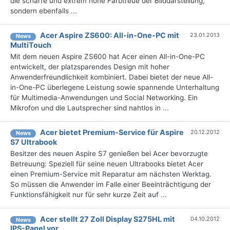
die scharfe und extrem hohe Farbtreue der Bilddarstellung,
sondern ebenfalls ...
Acer Aspire ZS600: All-in-One-PC mit
23.01.2013
News
MultiTouch
Mit dem neuen Aspire ZS600 hat Acer einen All-in-One-PC
entwickelt, der platzsparendes Design mit hoher
Anwenderfreundlichkeit kombiniert. Dabei bietet der neue All-
in-One-PC überlegene Leistung sowie spannende Unterhaltung
für Multimedia-Anwendungen und Social Networking. Ein
Mikrofon und die Lautsprecher sind nahtlos in ...
Acer bietet Premium-Service für Aspire
20.12.2012
News
S7 Ultrabook
Besitzer des neuen Aspire S7 genießen bei Acer bevorzugte
Betreuung: Speziell für seine neuen Ultrabooks bietet Acer
einen Premium-Service mit Reparatur am nächsten Werktag.
So müssen die Anwender im Falle einer Beeinträchtigung der
Funktionsfähigkeit nur für sehr kurze Zeit auf ...
Acer stellt 27 Zoll Display S275HL mit
04.10.2012
News
IPS-Panel vor