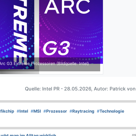
Arc G3 Extreme Prozessoren (Bildquelle: Intel)
Quelle: Intel PR - 28.05.2026, Autor: Patrick vo
fikchip
#
Intel
#
MSI
#
Prozessor
#
Raytracing
#
Technologie
ht man im Alltag wirklich
05