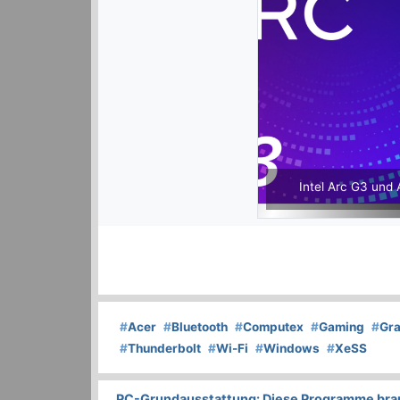
Intel Arc G3 und 
#
Acer
#
Bluetooth
#
Computex
#
Gaming
#
Gra
#
Thunderbolt
#
Wi-Fi
#
Windows
#
XeSS
PC-Grundausstattung: Diese Programme brauc