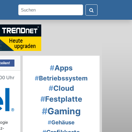
eilen!
#
Apps
#
Betriebssystem
00 Uhr
#
Cloud
#
Festplatte
#
Gaming
#
Gehäuse
ogie
nz-