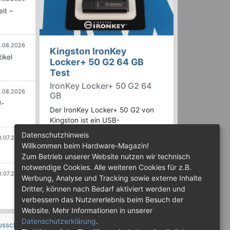
it –
.08.2026
Kingston IronKey
ikel
Locker+ 50 G2 64 GB
Test
IronKey Locker+ 50 G2 64
.08.2026
GB
U-
Der IronKey Locker+ 50 G2 von
Kingston ist ein USB-
Flashspeicher mit 256 Bit starker
Datenschutzhinweis
0.07.2026
AES-HW-Verschlüsselung im XTS-
Willkommen beim Hardware-Magazin!
Modus. Wir haben das 64-GB-
Zum Betrieb unserer Website nutzen wir technisch
Modell im Praxistest genauer
notwendige Cookies. Alle weiteren Cookies für z.B.
begutachtet.
0.07.2026
Werbung, Analyse und Tracking sowie externe Inhalte
Dritter, können nach Bedarf aktiviert werden und
verbessern das Nutzererlebnis beim Besuch der
Website. Mehr Informationen in unserer
Datenschutzerklärung
.
usschluss