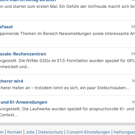
 und startet zum ersten Mal. Ein Gefühl der Vorfreude macht sich bre
efasst
03
 spannende Themen im Bereich Newsmeldungen sowie interessante Art
erscale-Rechenzentren
03
rgestellt. Die NVMe-SSDs im E1.S-Formfaktor wurden speziell für GP
twickelt und...
cherer wird
3
icherer Hafen an – trotzdem lohnt es sich, ein paar Stellschrauben...
e- und KI-Anwendungen
3
orgestellt. Die Laufwerke wurden speziell für anspruchsvolle KI- und
ontext...
um
|
Kontakt
|
Jobs
|
Datenschutz
|
Consent‑Einstellungen
|
Haftungsa