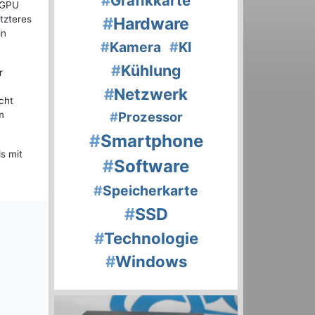
#
Grafikkarte
 GPU
tzteres
#
Hardware
in
#
Kamera
#
KI
#
Kühlung
r
#
Netzwerk
cht
m
#
Prozessor
#
Smartphone
s mit
#
Software
#
Speicherkarte
#
SSD
#
Technologie
#
Windows