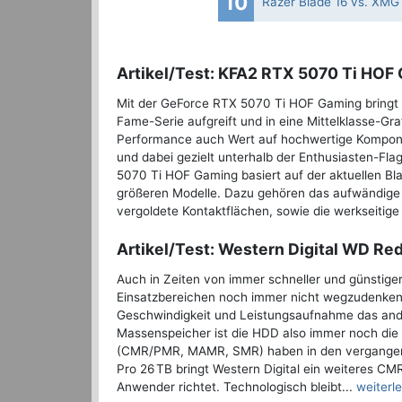
10
Razer Blade 16 vs. XMG 
Artikel/Test: KFA2 RTX 5070 Ti HOF
Mit der GeForce RTX 5070 Ti HOF Gaming bringt K
Fame-Serie aufgreift und in eine Mittelklasse-Graf
Performance auch Wert auf hochwertige Komponen
und dabei gezielt unterhalb der Enthusiasten-F
5070 Ti HOF Gaming basiert auf der aktuellen B
größeren Modelle. Dazu gehören das aufwändig
vergoldete Kontaktflächen, sowie die werkseitige
Artikel/Test: Western Digital WD Red
Auch in Zeiten von immer schneller und günstiger
Einsatzbereichen noch immer nicht wegzudenken.
Geschwindigkeit und Leistungsaufnahme das ander
Massenspeicher ist die HDD also immer noch die 
(CMR/PMR, MAMR, SMR) haben in den vergangene
Pro 26 TB bringt Western Digital ein weiteres CM
Anwender richtet. Technologisch bleibt...
weiterl