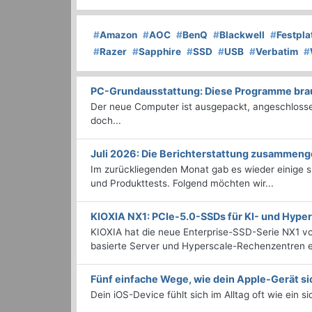
#
Amazon
#
AOC
#
BenQ
#
Blackwell
#
Festpla
#
Razer
#
Sapphire
#
SSD
#
USB
#
Verbatim
#
PC-Grundausstattung: Diese Programme brauc
Der neue Computer ist ausgepackt, angeschlossen
doch...
Juli 2026: Die Bericht­erstattung zusammeng
Im zurückliegenden Monat gab es wieder einige
und Produkttests. Folgend möchten wir...
KIOXIA NX1: PCIe-5.0-SSDs für KI- und Hyp
KIOXIA hat die neue Enterprise-SSD-Serie NX1 vo
basierte Server und Hyperscale-Rechenzentren en
Fünf einfache Wege, wie dein Apple-Gerät si
Dein iOS-Device fühlt sich im Alltag oft wie ein s