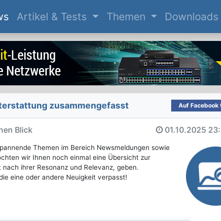
(current)
ws
Artikel & Tests
Themen
Downloads
t­erstattung zusammengefasst
Auf Facebook t
nen Blick
01.10.2025
23:
e spannende Themen im Bereich Newsmeldungen sowie
öchten wir Ihnen noch einmal eine Übersicht zur
t nach ihrer Resonanz und Relevanz, geben.
die eine oder andere Neuigkeit verpasst!