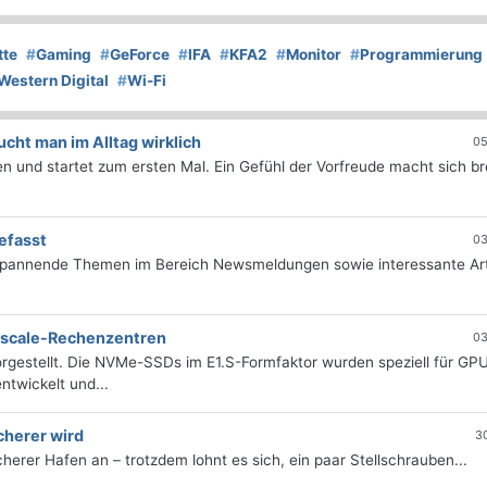
tte
#
Gaming
#
GeForce
#
IFA
#
KFA2
#
Monitor
#
Programmierung
Western Digital
#
Wi-Fi
ht man im Alltag wirklich
05
 und startet zum ersten Mal. Ein Gefühl der Vorfreude macht sich bre
efasst
03
 spannende Themen im Bereich Newsmeldungen sowie interessante Art
erscale-Rechenzentren
03
rgestellt. Die NVMe-SSDs im E1.S-Formfaktor wurden speziell für GP
twickelt und...
cherer wird
3
icherer Hafen an – trotzdem lohnt es sich, ein paar Stellschrauben...