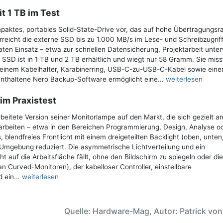
t 1 TB im Test
mpaktes, portables Solid-State-Drive vor, das auf hohe Übertragungsr
rreicht die externe SSD bis zu 1.000 MB/s im Lese- und Schreibzugrif
vaten Einsatz – etwa zur schnellen Datensicherung, Projektarbeit unte
SD ist in 1 TB und 2 TB erhältlich und wiegt nur 58 Gramm. Sie miss
, einem Kabelhalter, Karabinerring, USB-C-zu-USB-C-Kabel sowie eine
enthaltene Nero Backup-Software ermöglicht eine...
weiterlesen
im Praxistest
beitete Version seiner Monitorlampe auf den Markt, die sich gezielt a
m arbeiten – etwa in den Bereichen Programmierung, Design, Analyse o
 blendfreies Frontlicht mit einem dreigeteilten Backlight (oben, unten
d Umgebung reduziert. Die asymmetrische Lichtverteilung und ein
ht auf die Arbeitsfläche fällt, ohne den Bildschirm zu spiegeln oder d
an Curved-Monitoren), der kabelloser Controller, einstellbare
 ein...
weiterlesen
Quelle: Hardware-Mag, Autor: Patrick vo