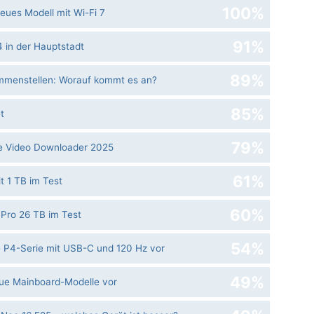
100%
ues Modell mit Wi-Fi 7
91%
34 in der Hauptstadt
89%
mmenstellen: Worauf kommt es an?
85%
t
79%
e Video Downloader 2025
61%
t 1 TB im Test
60%
Pro 26 TB im Test
54%
le P4-Serie mit USB-C und 120 Hz vor
49%
eue Mainboard-Modelle vor