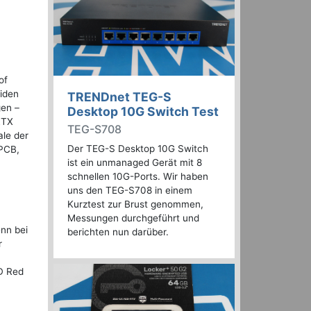
of
liden
TRENDnet TEG-S
gen –
Desktop 10G Switch Test
RTX
TEG-S708
ale der
Der TEG-S Desktop 10G Switch
PCB,
ist ein unmanaged Gerät mit 8
schnellen 10G-Ports. Wir haben
uns den TEG-S708 in einem
Kurztest zur Brust genommen,
Messungen durchgeführt und
nn bei
berichten nun darüber.
r
D Red