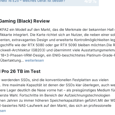
49%
Neo 16 E25 – welches Gerät ist besser?
 Gaming (Black) Review
FA2 ein Modell auf den Markt, das die Merkmale der bekannten Hall 
ikkarte integriert. Die Karte richtet sich an Nutzer, die neben einer so
ten, extravagantes Design und erweiterte Kontrollmöglichkeiten le
laggschiffe wie der RTX 5080 oder gar RTX 5090 bleiben möchten.Die 
lackwell-Architektur (GB203) und übernimmt viele Ausstattungsmerkm
e 18+3-Phasen-VRM-Design, ein ENIG-beschichtetes Platinum-Grade-
 Übertaktung...
weiterlesen
 Pro 26 TB im Test
 werdenden SSDs, sind die konventionellen Festplatten aus vielen
 Ihre maximale Kapazität ist denen der SSDs klar überlegen, auch we
e Lager deutlich die Nase vorne hat – als preisgünstiges Medium fü
erste Wahl. Fortschritte im Bereich der Aufzeichnungstechnologien
n Jahren zu immer höheren Speicherkapazitäten geführt.Mit der W
R-basiertes NAS-Laufwerk auf den Markt, das sich an professionelle
esen