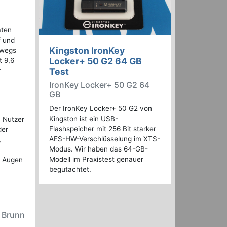
aten
f und
Kingston IronKey
rwegs
Locker+ 50 G2 64 GB
t 9,6
r
Test
IronKey Locker+ 50 G2 64
GB
Der IronKey Locker+ 50 G2 von
Kingston ist ein USB-
n Nutzer
Flashspeicher mit 256 Bit starker
der
AES-HW-Verschlüsselung im XTS-
,
Modus. Wir haben das 64-GB-
Modell im Praxistest genauer
ie Augen
begutachtet.
n Brunn