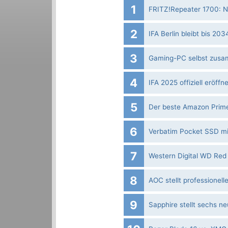
1
FRITZ!Repeater 1700: Ne
2
IFA Berlin bleibt bis 20
3
Gaming-PC selbst zusa
4
IFA 2025 offiziell eröffne
5
Der beste Amazon Prim
6
Verbatim Pocket SSD mi
7
Western Digital WD Red 
8
AOC stellt professionel
9
Sapphire stellt sechs n