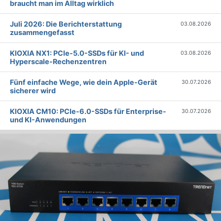
braucht man im Alltag wirklich
Juli 2026: Die Bericht­erstattung
03.08.2026
zusammengefasst
KIOXIA NX1: PCIe-5.0-SSDs für KI- und
03.08.2026
Hyperscale-Rechenzentren
Fünf einfache Wege, wie dein Apple-Gerät
30.07.2026
sicherer wird
KIOXIA CM10: PCIe-6.0-SSDs für Enterprise-
30.07.2026
und KI-Anwendungen