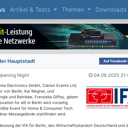
(current)
ws
Artikel & Tests
Themen
Downloads
 der Hauptstadt
Auf Facebook t
Opening Night
04.09.2025
21:
 Electronics GmbH, Clarion Events Ltd,
 von Berlin, Kai Wegner, und
ergie und Betriebe, Franziska Giffey, geben
ation for all) in Berlin wird vorzeitig
t größte Event für Home & Consumer Tech
iner Messegelände stattfinden wird.
deutung der IFA für Berlin, den Wirtschaftsstandort Deutschland und d