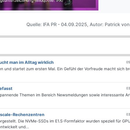
gsunterzeichnung (Bildquelle: IFA)
Quelle: IFA PR - 04.09.2025, Autor: Patrick vo
ht man im Alltag wirklich
05
 und startet zum ersten Mal. Ein Gefühl der Vorfreude macht sich bre
efasst
03
 spannende Themen im Bereich Newsmeldungen sowie interessante Art
erscale-Rechenzentren
03
rgestellt. Die NVMe-SSDs im E1.S-Formfaktor wurden speziell für GP
twickelt und...