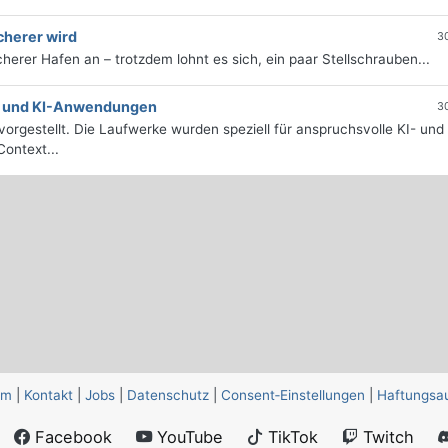
cherer wird
3
icherer Hafen an – trotzdem lohnt es sich, ein paar Stellschrauben...
e- und KI-Anwendungen
3
orgestellt. Die Laufwerke wurden speziell für anspruchsvolle KI- und
ontext...
um
|
Kontakt
|
Jobs
|
Datenschutz
|
Consent‑Einstellungen
|
Haftungsa
Facebook
YouTube
TikTok
Twitch