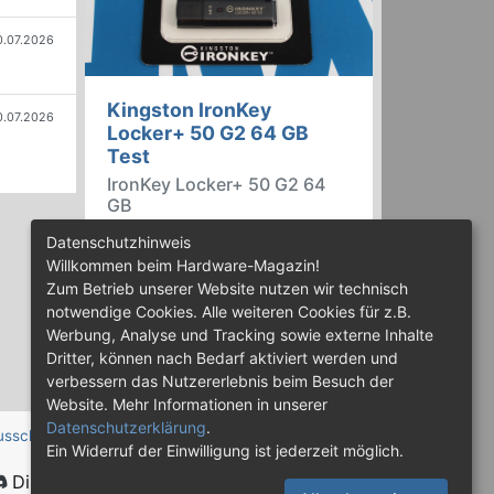
0.07.2026
Kingston IronKey
0.07.2026
Locker+ 50 G2 64 GB
Test
IronKey Locker+ 50 G2 64
GB
Der IronKey Locker+ 50 G2 von
Datenschutzhinweis
Kingston ist ein USB-
Willkommen beim Hardware-Magazin!
Flashspeicher mit 256 Bit starker
Zum Betrieb unserer Website nutzen wir technisch
AES-HW-Verschlüsselung im XTS-
notwendige Cookies. Alle weiteren Cookies für z.B.
Modus. Wir haben das 64-GB-
Werbung, Analyse und Tracking sowie externe Inhalte
Modell im Praxistest genauer
Dritter, können nach Bedarf aktiviert werden und
begutachtet.
verbessern das Nutzererlebnis beim Besuch der
Website. Mehr Informationen in unserer
Datenschutzerklärung
.
usschluss
Ein Widerruf der Einwilligung ist jederzeit möglich.
Discord