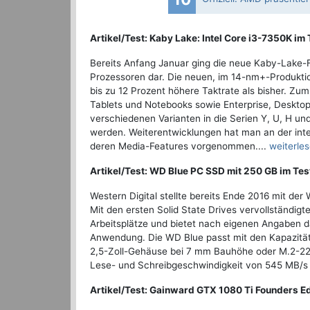
Artikel/Test: Kaby Lake: Intel Core i3-7350K im 
Bereits Anfang Januar ging die neue Kaby-Lake-Fam
Prozessoren dar. Die neuen, im 14-nm+-Produktio
bis zu 12 Prozent höhere Taktrate als bisher. Zu
Tablets und Notebooks sowie Enterprise, Deskto
verschiedenen Varianten in die Serien Y, U, H un
werden. Weiterentwicklungen hat man an der inte
deren Media-Features vorgenommen....
weiterle
Artikel/Test: WD Blue PC SSD mit 250 GB im Tes
Western Digital stellte bereits Ende 2016 mit d
Mit den ersten Solid State Drives vervollständig
Arbeitsplätze und bietet nach eigenen Angaben 
Anwendung. Die WD Blue passt mit den Kapazitä
2,5-Zoll-Gehäuse bei 7 mm Bauhöhe oder M.2-228
Lese- und Schreibgeschwindigkeit von 545 MB/s 
Artikel/Test: Gainward GTX 1080 Ti Founders Ed