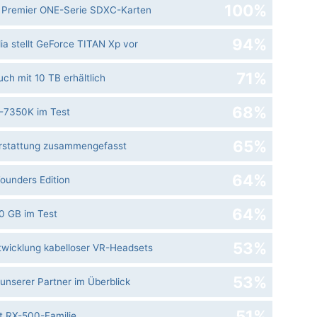
100%
e Premier ONE-Serie SDXC-Karten
94%
ia stellt GeForce TITAN Xp vor
71%
ch mit 10 TB erhältlich
68%
3-7350K im Test
65%
erstattung zusammengefasst
64%
ounders Edition
64%
0 GB im Test
53%
ntwicklung kabelloser VR-Headsets
53%
nserer Partner im Überblick
51%
rt RX-500-Familie