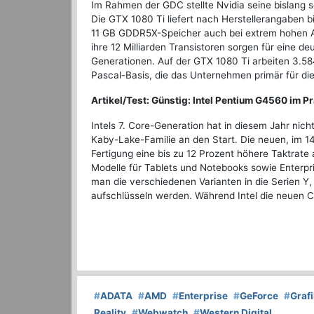
Im Rahmen der GDC stellte Nvidia seine bislang s
Die GTX 1080 Ti liefert nach Herstellerangaben b
11 GB GDDR5X-Speicher auch bei extrem hohen A
ihre 12 Milliarden Transistoren sorgen für eine 
Generationen. Auf der GTX 1080 Ti arbeiten 3.584
Pascal-Basis, die das Unternehmen primär für di
Artikel/Test: Günstig: Intel Pentium G4560 im Pr
Intels 7. Core-Generation hat in diesem Jahr nich
Kaby-Lake-Familie an den Start. Die neuen, im 1
Fertigung eine bis zu 12 Prozent höhere Taktrate
Modelle für Tablets und Notebooks sowie Enterpr
man die verschiedenen Varianten in die Serien Y,
aufschlüsseln werden. Während Intel die neuen Cor
#
ADATA
#
AMD
#
Enterprise
#
GeForce
#
Graf
Reality
#
Webwatch
#
Western Digital