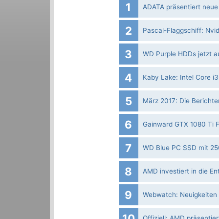
1
ADATA präsentiert neu
2
Pascal-Flaggschiff: Nvid
3
WD Purple HDDs jetzt au
4
Kaby Lake: Intel Core i
5
März 2017: Die Bericht
6
Gainward GTX 1080 Ti F
7
WD Blue PC SSD mit 25
8
AMD investiert in die E
9
Webwatch: Neuigkeiten u
10
Offiziell: AMD präsentie