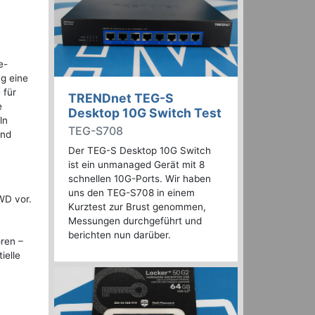
e-
ng eine
 für
TRENDnet TEG-S
e
Desktop 10G Switch Test
ln
TEG-S708
und
Der TEG-S Desktop 10G Switch
ist ein unmanaged Gerät mit 8
schnellen 10G-Ports. Wir haben
uns den TEG-S708 in einem
WD vor.
Kurztest zur Brust genommen,
Messungen durchgeführt und
berichten nun darüber.
ren –
ielle