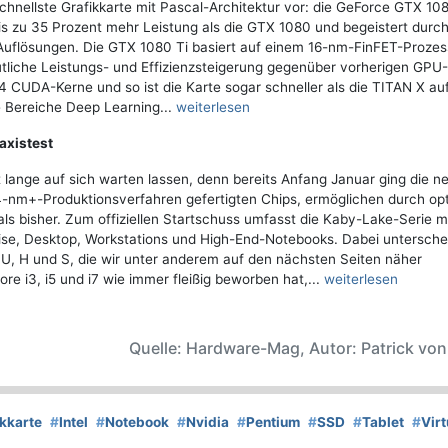
chnellste Grafikkarte mit Pascal-Architektur vor: die GeForce GTX 108
is zu 35 Prozent mehr Leistung als die GTX 1080 und begeistert durch
uflösungen. Die GTX 1080 Ti basiert auf einem 16-nm-FinFET-Prozes
deutliche Leistungs- und Effizienzsteigerung gegenüber vorherigen GPU-
 CUDA-Kerne und so ist die Karte sogar schneller als die TITAN X au
e Bereiche Deep Learning...
weiterlesen
axistest
t lange auf sich warten lassen, denn bereits Anfang Januar ging die n
4-nm+-Produktionsverfahren gefertigten Chips, ermöglichen durch opt
 als bisher. Zum offiziellen Startschuss umfasst die Kaby-Lake-Serie 
ise, Desktop, Workstations und High-End-Notebooks. Dabei untersche
 U, H und S, die wir unter anderem auf den nächsten Seiten näher
e i3, i5 und i7 wie immer fleißig beworben hat,...
weiterlesen
Quelle: Hardware-Mag, Autor: Patrick vo
ikkarte
#
Intel
#
Notebook
#
Nvidia
#
Pentium
#
SSD
#
Tablet
#
Virt