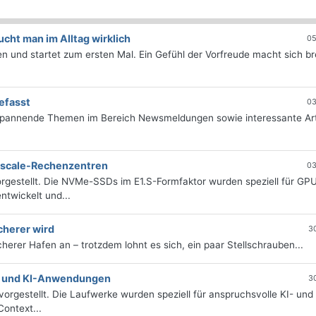
ht man im Alltag wirklich
05
 und startet zum ersten Mal. Ein Gefühl der Vorfreude macht sich bre
efasst
03
 spannende Themen im Bereich Newsmeldungen sowie interessante Art
erscale-Rechenzentren
03
rgestellt. Die NVMe-SSDs im E1.S-Formfaktor wurden speziell für GP
twickelt und...
cherer wird
3
icherer Hafen an – trotzdem lohnt es sich, ein paar Stellschrauben...
e- und KI-Anwendungen
3
orgestellt. Die Laufwerke wurden speziell für anspruchsvolle KI- und
ontext...