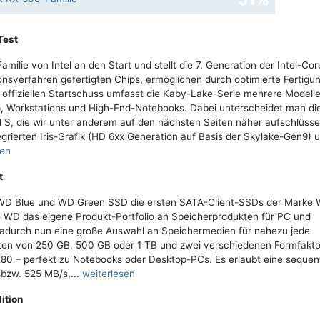
Test
ilie von Intel an den Start und stellt die 7. Generation der Intel-Cor
nsverfahren gefertigten Chips, ermöglichen durch optimierte Fertigu
m offiziellen Startschuss umfasst die Kaby-Lake-Serie mehrere Modelle
p, Workstations und High-End-Notebooks. Dabei unterscheidet man di
d S, die wir unter anderem auf den nächsten Seiten näher aufschlüsse
grierten Iris-Grafik (HD 6xx Generation auf Basis der Skylake-Gen9) 
sen
t
er WD Blue und WD Green SSD die ersten SATA-Client-SSDs der Marke 
te WD das eigene Produkt-Portfolio an Speicherprodukten für PC und
dadurch nun eine große Auswahl an Speichermedien für nahezu jede
ten von 250 GB, 500 GB oder 1 TB und zwei verschiedenen Formfakto
0 – perfekt zu Notebooks oder Desktop-PCs. Es erlaubt eine sequent
bzw. 525 MB/s,...
weiterlesen
ition