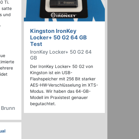
0 Ti.
 satte
s und
f
Kingston IronKey
Locker+ 50 G2 64 GB
Test
IronKey Locker+ 50 G2 64
eue
GB
imierte
Der IronKey Locker+ 50 G2 von
mehrere
Kingston ist ein USB-
idet
Flashspeicher mit 256 Bit starker
AES-HW-Verschlüsselung im XTS-
Modus. Wir haben das 64-GB-
Modell im Praxistest genauer
begutachtet.
n Brunn
ual