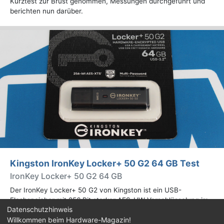
Kurztest zur Brust genommen, Messungen durchgeführt und
berichten nun darüber.
Kingston IronKey Locker+ 50 G2 64 GB Test
IronKey Locker+ 50 G2 64 GB
Der IronKey Locker+ 50 G2 von Kingston ist ein USB-
Flashspeicher mit 256 Bit starker AES-HW-Verschlüsselung im
Datenschutzhinweis
XTS-Modus. Wir haben das 64-GB-Modell im Praxistest
Willkommen beim Hardware-Magazin!
genauer begutachtet.