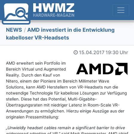
NEWS
/
AMD investiert in die Entwicklung
kabelloser VR-Headsets
15.04.2017
19:30 Uhr
AMD erweitert sein Portfolio im
Bereich Virtual und Augmented
Reality. Durch den Kauf von
Nitero, einem der Pioniere im Bereich Millimeter Wave
Solutions, kann AMD Herstellern von VR-Headsets nun die
notwendige Technologie für kabellose Lösungen zur Verfügung
stellen. Diese hat das Potential, Multi-Gigabite-
Übertragungsraten mit niedriger Latenz in Room-Scale VR-
Anwendungen zu ermöglichen. Hierzu einige Auszüge aus der
originalen Pressemitteilung:
„Unwieldly headset cables remain a significant barrier to drive
widespread adoption of VR,” said Mark Papermaster, AMD chief