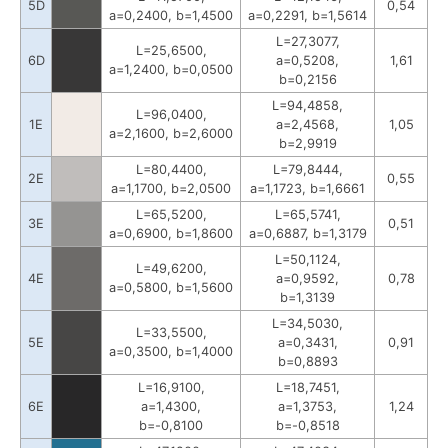
5D
0,54
a=0,2400, b=1,4500
a=0,2291, b=1,5614
L=27,3077,
L=25,6500,
6D
a=0,5208,
1,61
a=1,2400, b=0,0500
b=0,2156
L=94,4858,
L=96,0400,
1E
a=2,4568,
1,05
a=2,1600, b=2,6000
b=2,9919
L=80,4400,
L=79,8444,
2E
0,55
a=1,1700, b=2,0500
a=1,1723, b=1,6661
L=65,5200,
L=65,5741,
3E
0,51
a=0,6900, b=1,8600
a=0,6887, b=1,3179
L=50,1124,
L=49,6200,
4E
a=0,9592,
0,78
a=0,5800, b=1,5600
b=1,3139
L=34,5030,
L=33,5500,
5E
a=0,3431,
0,91
a=0,3500, b=1,4000
b=0,8893
L=16,9100,
L=18,7451,
6E
a=1,4300,
a=1,3753,
1,24
b=-0,8100
b=-0,8518