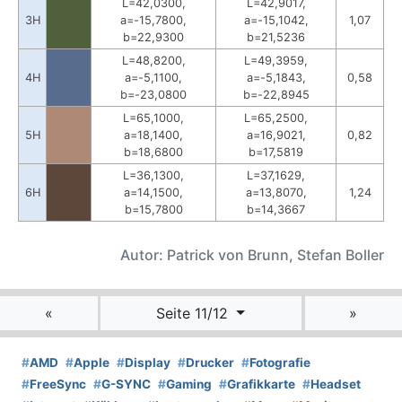
L=42,0300,
L=42,9017,
3H
a=-15,7800,
a=-15,1042,
1,07
b=22,9300
b=21,5236
L=48,8200,
L=49,3959,
4H
a=-5,1100,
a=-5,1843,
0,58
b=-23,0800
b=-22,8945
L=65,1000,
L=65,2500,
5H
a=18,1400,
a=16,9021,
0,82
b=18,6800
b=17,5819
L=36,1300,
L=37,1629,
6H
a=14,1500,
a=13,8070,
1,24
b=15,7800
b=14,3667
Autor: Patrick von Brunn, Stefan Boller
«
Seite 11/12
»
#
AMD
#
Apple
#
Display
#
Drucker
#
Fotografie
#
FreeSync
#
G-SYNC
#
Gaming
#
Grafikkarte
#
Headset