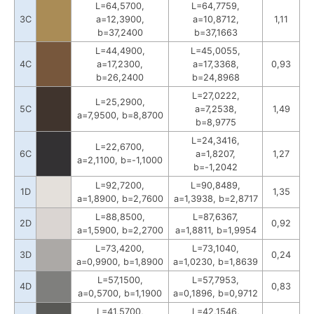
L=64,5700,
L=64,7759,
3C
a=12,3900,
a=10,8712,
1,11
b=37,2400
b=37,1663
L=44,4900,
L=45,0055,
4C
a=17,2300,
a=17,3368,
0,93
b=26,2400
b=24,8968
L=27,0222,
L=25,2900,
5C
a=7,2538,
1,49
a=7,9500, b=8,8700
b=8,9775
L=24,3416,
L=22,6700,
6C
a=1,8207,
1,27
a=2,1100, b=-1,1000
b=-1,2042
L=92,7200,
L=90,8489,
1D
1,35
a=1,8900, b=2,7600
a=1,3938, b=2,8717
L=88,8500,
L=87,6367,
2D
0,92
a=1,5900, b=2,2700
a=1,8811, b=1,9954
L=73,4200,
L=73,1040,
3D
0,24
a=0,9900, b=1,8900
a=1,0230, b=1,8639
L=57,1500,
L=57,7953,
4D
0,83
a=0,5700, b=1,1900
a=0,1896, b=0,9712
L=41,5700,
L=42,1546,