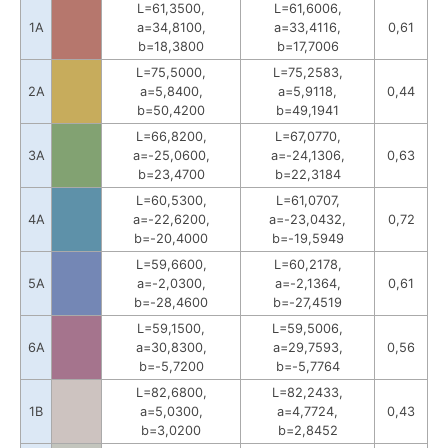
L=61,3500,
L=61,6006,
1A
a=34,8100,
a=33,4116,
0,61
b=18,3800
b=17,7006
L=75,5000,
L=75,2583,
2A
a=5,8400,
a=5,9118,
0,44
b=50,4200
b=49,1941
L=66,8200,
L=67,0770,
3A
a=-25,0600,
a=-24,1306,
0,63
b=23,4700
b=22,3184
L=60,5300,
L=61,0707,
4A
a=-22,6200,
a=-23,0432,
0,72
b=-20,4000
b=-19,5949
L=59,6600,
L=60,2178,
5A
a=-2,0300,
a=-2,1364,
0,61
b=-28,4600
b=-27,4519
L=59,1500,
L=59,5006,
6A
a=30,8300,
a=29,7593,
0,56
b=-5,7200
b=-5,7764
L=82,6800,
L=82,2433,
1B
a=5,0300,
a=4,7724,
0,43
b=3,0200
b=2,8452