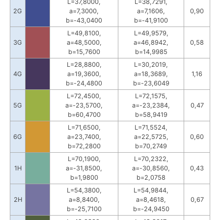
L=37,8000,
L=38,7291,
2G
a=7,3000,
a=7,1606,
0,90
b=-43,0400
b=-41,9100
L=49,8100,
L=49,9579,
3G
a=48,5000,
a=46,8942,
0,58
b=15,7600
b=14,9985
L=28,8800,
L=30,2019,
4G
a=19,3600,
a=18,3689,
1,16
b=-24,4800
b=-23,6049
L=72,4500,
L=72,1575,
5G
a=-23,5700,
a=-23,2384,
0,47
b=60,4700
b=58,9419
L=71,6500,
L=71,5524,
6G
a=23,7400,
a=22,5725,
0,60
b=72,2800
b=70,2749
L=70,1900,
L=70,2322,
1H
a=-31,8500,
a=-30,8560,
0,43
b=1,9800
b=2,0758
L=54,3800,
L=54,9844,
2H
a=8,8400,
a=8,4618,
0,67
b=-25,7100
b=-24,9450