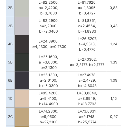
L=82,2500,
L=81,7626,
2B
a=-2,4200,
a=-1,8095,
0,88
b=3,7800
b=3,4727
L=82,2900,
L=81,8361,
3B
a=2,2000,
a=2,4564,
0,48
b=-2,0400
b=-1,8933
L=26,5207,
L=24,8900,
4B
a=4,5513,
1,24
a=4,4300, b=0,7800
b=0,4776
L=25,1600,
L=27,0302,
5B
a=-3,8800,
1,39
a=-3,8177, b=2,1777
b=2,1300
L=26,1300,
L=27,4978,
6B
a=2,6100,
a=2,4729,
1,09
b=-5,0300
b=-4,6048
L=85,4200,
L=83,8849,
1C
a=9,4100,
a=8,8949,
1,15
b=14,4900
b=13,7793
L=74,2800,
L=73,6831,
2C
a=9,0500,
a=9,1748,
0,97
b=27,2100
b=25,5774