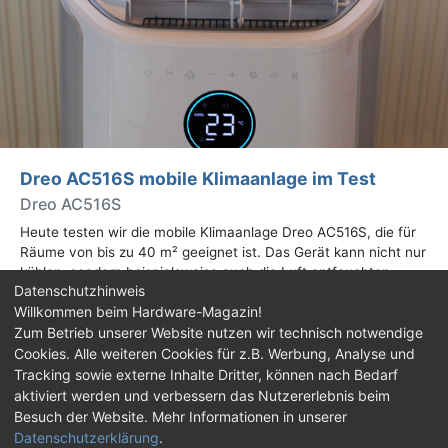
Dreo AC516S mobile Klimaanlage im Test
Dreo AC516S
Heute testen wir die mobile Klimaanlage Dreo AC516S, die für
Räume von bis zu 40 m² geeignet ist. Das Gerät kann nicht nur
kühlen, sondern beispielsweise auch die Luft entfeuchten.
Datenschutzhinweis
Mehr dazu im Test.
Willkommen beim Hardware-Magazin!
Zum Betrieb unserer Website nutzen wir technisch notwendige
Impressum
|
Kontakt
|
Jobs
|
Datenschutz
|
Cookies. Alle weiteren Cookies für z.B. Werbung, Analyse und
Consent‑Einstellungen
|
Haftungsausschluss
Tracking sowie externe Inhalte Dritter, können nach Bedarf
aktiviert werden und verbessern das Nutzererlebnis beim
Feed
Facebook
YouTube
TikTok
Besuch der Website. Mehr Informationen in unserer
Datenschutzerklärung
.
Twitch
Discord