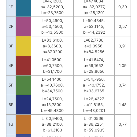
L=47,1200,
L=47,4034,
1F
a=-32,5200,
a=-32,0377,
0,39
b=-28,7500
b=-28,1201
L=50,4900,
L=50,4345,
2F
a=53,4500,
a=52,1145,
0,57
b=-13,5500
b=-14,2392
L=83,6100,
L=82,7736,
3F
a=3,3600,
a=2,3956,
0,91
b=87,0200
b=84,5256
L=41,0500,
L=41,6474,
4F
a=60,7500,
a=59,1652,
1,09
b=31,1700
b=28,8656
L=54,1400,
L=54,7956,
5F
a=-40,7600,
a=-40,1752,
0,74
b=34,7500
b=33,6765
L=24,7500,
L=26,4327,
6F
a=13,7800,
a=11,8163,
1,48
b=-49,4800
b=-48,0201
L=60,9400,
L=61,0566,
1G
a=38,2100,
a=36,2251,
0,77
b=61,3100
b=59,0935