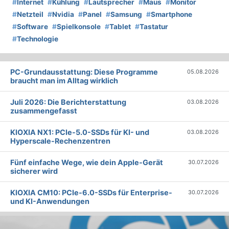
#
Internet
#
Kühlung
#
Lautsprecher
#
Maus
#
Monitor
#
Netzteil
#
Nvidia
#
Panel
#
Samsung
#
Smartphone
#
Software
#
Spielkonsole
#
Tablet
#
Tastatur
#
Technologie
PC-Grundausstattung: Diese Programme
05.08.2026
braucht man im Alltag wirklich
Juli 2026: Die Bericht­erstattung
03.08.2026
zusammengefasst
KIOXIA NX1: PCIe-5.0-SSDs für KI- und
03.08.2026
Hyperscale-Rechenzentren
Fünf einfache Wege, wie dein Apple-Gerät
30.07.2026
sicherer wird
KIOXIA CM10: PCIe-6.0-SSDs für Enterprise-
30.07.2026
und KI-Anwendungen