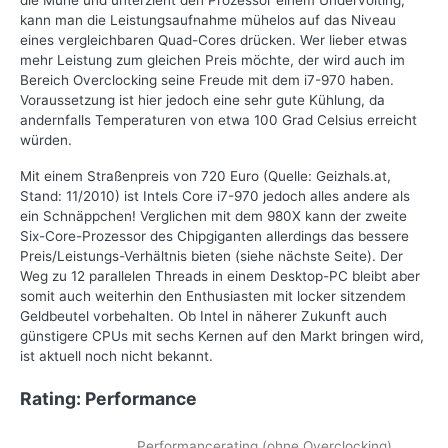
die Mühe und unterzieht den Prozessor einem Undervolting,
kann man die Leistungsaufnahme mühelos auf das Niveau
eines vergleichbaren Quad-Cores drücken. Wer lieber etwas
mehr Leistung zum gleichen Preis möchte, der wird auch im
Bereich Overclocking seine Freude mit dem i7-970 haben.
Voraussetzung ist hier jedoch eine sehr gute Kühlung, da
andernfalls Temperaturen von etwa 100 Grad Celsius erreicht
würden.
Mit einem Straßenpreis von 720 Euro (Quelle: Geizhals.at,
Stand: 11/2010) ist Intels Core i7-970 jedoch alles andere als
ein Schnäppchen! Verglichen mit dem 980X kann der zweite
Six-Core-Prozessor des Chipgiganten allerdings das bessere
Preis/Leistungs-Verhältnis bieten (siehe nächste Seite). Der
Weg zu 12 parallelen Threads in einem Desktop-PC bleibt aber
somit auch weiterhin den Enthusiasten mit locker sitzendem
Geldbeutel vorbehalten. Ob Intel in näherer Zukunft auch
günstigere CPUs mit sechs Kernen auf den Markt bringen wird,
ist aktuell noch nicht bekannt.
Rating: Performance
Performancerating (ohne Overclocking)