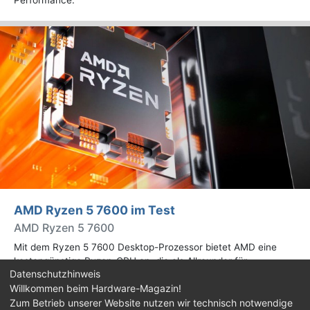
AMD Ryzen 5 7600 im Test
AMD Ryzen 5 7600
Mit dem Ryzen 5 7600 Desktop-Prozessor bietet AMD eine
kostengünstige Ryzen-CPU an, die als Allrounder für
Datenschutzhinweis
verschiedene Workloads im heimischen PC dienen soll. Wir
Willkommen beim Hardware-Magazin!
haben sie in der Praxis ausgiebig getestet.
Zum Betrieb unserer Website nutzen wir technisch notwendige