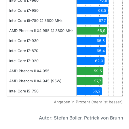
Intel Core i7-960
70,8
Intel Core i7-950
68,5
Intel Core i5-750 @ 3600 MHz
67,7
AMD Phenom II X4 955 @ 3800 MHz
66,9
Intel Core i7-930
65,5
Intel Core i7-870
65,4
Intel Core i7-920
62,0
AMD Phenom II X4 955
59,5
AMD Phenom II X4 945 (95W)
57,7
Intel Core i5-750
56,2
Angaben in Prozent (mehr ist besser)
Autor: Stefan Boller, Patrick von Brunn