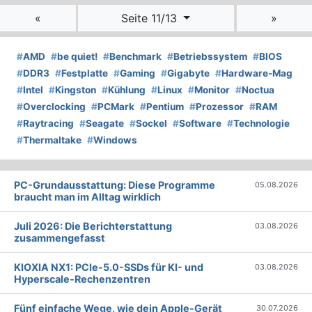
«
Seite 11/13
»
#
AMD
#
be quiet!
#
Benchmark
#
Betriebssystem
#
BIOS
#
DDR3
#
Festplatte
#
Gaming
#
Gigabyte
#
Hardware-Mag
#
Intel
#
Kingston
#
Kühlung
#
Linux
#
Monitor
#
Noctua
#
Overclocking
#
PCMark
#
Pentium
#
Prozessor
#
RAM
#
Raytracing
#
Seagate
#
Sockel
#
Software
#
Technologie
#
Thermaltake
#
Windows
PC-Grundausstattung: Diese Programme
05.08.2026
braucht man im Alltag wirklich
Juli 2026: Die Bericht­erstattung
03.08.2026
zusammengefasst
KIOXIA NX1: PCIe-5.0-SSDs für KI- und
03.08.2026
Hyperscale-Rechenzentren
Fünf einfache Wege, wie dein Apple-Gerät
30.07.2026