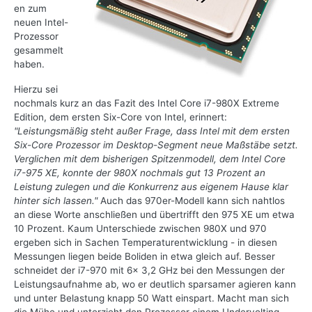
en zum
neuen Intel-
Prozessor
gesammelt
haben.
Hierzu sei
nochmals kurz an das Fazit des Intel Core i7-980X Extreme
Edition, dem ersten Six-Core von Intel, erinnert:
"Leistungsmäßig steht außer Frage, dass Intel mit dem ersten
Six-Core Prozessor im Desktop-Segment neue Maßstäbe setzt.
Verglichen mit dem bisherigen Spitzenmodell, dem Intel Core
i7-975 XE, konnte der 980X nochmals gut 13 Prozent an
Leistung zulegen und die Konkurrenz aus eigenem Hause klar
hinter sich lassen."
Auch das 970er-Modell kann sich nahtlos
an diese Worte anschließen und übertrifft den 975 XE um etwa
10 Prozent. Kaum Unterschiede zwischen 980X und 970
ergeben sich in Sachen Temperaturentwicklung - in diesen
Messungen liegen beide Boliden in etwa gleich auf. Besser
schneidet der i7-970 mit 6x 3,2 GHz bei den Messungen der
Leistungsaufnahme ab, wo er deutlich sparsamer agieren kann
und unter Belastung knapp 50 Watt einspart. Macht man sich