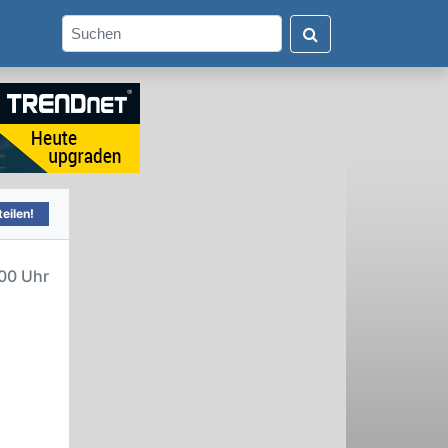
eilen!
00 Uhr