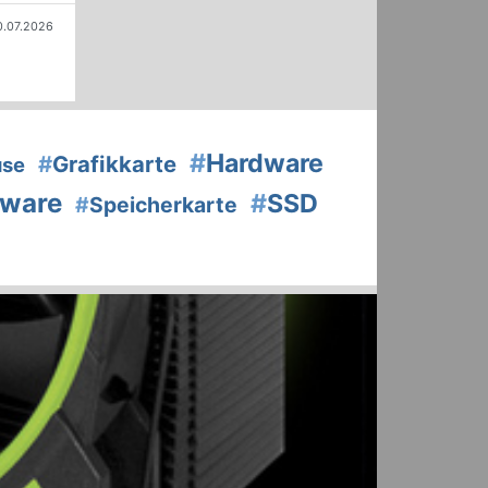
0.07.2026
#
Hardware
#
Grafikkarte
use
tware
#
SSD
#
Speicherkarte