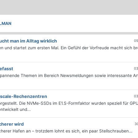
LMAN
ht man im Alltag wirklich
05
 und startet zum ersten Mal. Ein Gefühl der Vorfreude macht sich bre
efasst
03
 spannende Themen im Bereich Newsmeldungen sowie interessante Art
erscale-Rechenzentren
03
rgestellt. Die NVMe-SSDs im E1.S-Formfaktor wurden speziell für GP
twickelt und...
cherer wird
3
icherer Hafen an – trotzdem lohnt es sich, ein paar Stellschrauben...