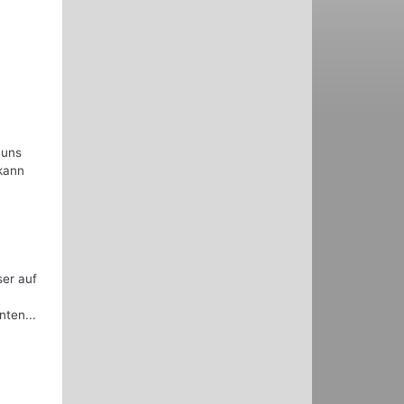
 uns
 kann
ser auf
ten...