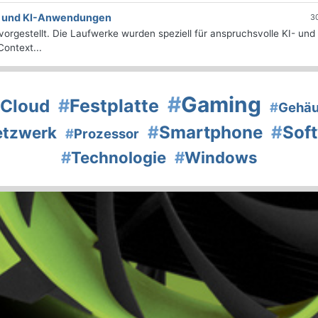
e- und KI-Anwendungen
3
orgestellt. Die Laufwerke wurden speziell für anspruchsvolle KI- und
ontext...
#
Gaming
#
Festplatte
Cloud
#
Gehä
#
Smartphone
#
Sof
etzwerk
#
Prozessor
#
Technologie
#
Windows