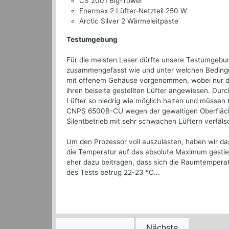
CS 2001 Big-Tower
Enermax 2 Lüfter-Netzteil 250 W
Arctic Silver 2 Wärmeleitpaste
Testumgebung
Für die meisten Leser dürfte unsere Testumgebung
zusammengefasst wie und unter welchen Bedingun
mit offenem Gehäuse vorgenommen, wobei nur das 
ihren beiseite gestellten Lüfter angewiesen. Dur
Lüfter so niedrig wie möglich halten und müssen t
CNPS 6500B-CU wegen der gewaltigen Oberfläche 
Silentbetrieb mit sehr schwachen Lüftern verfäls
Um den Prozessor voll auszulasten, haben wir da
die Temperatur auf das absolute Maximum gestie
eher dazu beitragen, dass sich die Raumtemper
des Tests betrug 22-23 °C...
Nächste