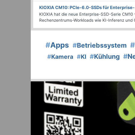
KIOXIA CM10: PCIe-6.0-SSDs für Enterpris
KIOXIA hat die neue Enterprise-SSD-Serie CM10 v
Rechenzentrums-Workloads wie KI-Inferenz und C
#
Apps
#
#
Betriebssystem
#
N
#
Kühlung
#
Kamera
#
KI