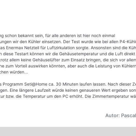
 schon bekannt sein, für alle anderen ist hier noch einmal
gen wir den Kühler einsetzen. Der Test wurde wie bei allen P4-Kühl
Enermax Netzteil für Luftzirkulation sorgte. Ansonsten sind die Küh
ch diese Testart können wir die Gehäusetemperatur und die Luft direk
rotz allem keine Gehäuselüfter zum Einsatz bringen, die sich vor alle
zum Vorteil auswirken könnten, aber auch die Leistung von Kühler
chen würden...
s Programm Seti@Home ca. 30 Minuten laufen lassen. Nach dieser Zei
gen. Eine längere Laufzeit würde keinen genaueren Wert ergeben so
atur bzw. die Temperatur um den PC erhöht. Die Zimmertemperatur w
Autor: Pascal