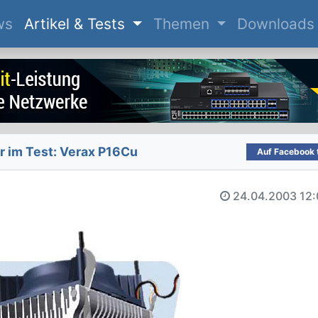
(current)
ws
Artikel & Tests
Themen
Downloads
r im Test: Verax P16Cu
Auf Facebook t
24.04.2003
12: