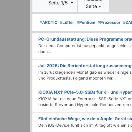
Seite 1/5
Seite »
#
ARCTIC
#
Lüfter
#
Pentium
#
Prozessor
#
ZA
PC-Grundausstattung: Diese Programme brauc
Der neue Computer ist ausgepackt, angeschlossen
doch...
Juli 2026: Die Bericht­erstattung zusammeng
Im zurückliegenden Monat gab es wieder einige
und Produkttests. Folgend möchten wir...
KIOXIA NX1: PCIe-5.0-SSDs für KI- und Hyp
KIOXIA hat die neue Enterprise-SSD-Serie NX1 vo
basierte Server und Hyperscale-Rechenzentren en
Fünf einfache Wege, wie dein Apple-Gerät si
Dein iOS-Device fühlt sich im Alltag oft wie ein s