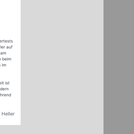
ertests
ler auf
t am
m beim
n im
t ist
ndern
ährend
 Heller