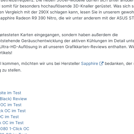
Betriebsfrequenz. Die neuen 300er-Modelle dürfen sich unter andde
 somit für besonders hochauflösende 3D-Knaller gerüstet. Was sich s
ten Vergleich mit der 290X schlagen kann, lesen Sie in unserem gewoh
Sapphire Radeon R9 390 Nitro, die wir unter anderem mit der ASUS S
r getesteten Karten eingegangen, sondern haben außerdem die
tstehende Geräuschentwicklung der aktiven Kühlungen im Detail unt
tra-HD-Auflösung in all unseren Grafikkarten-Reviews enthalten. Wi
tikels!
el kommen, möchten wir uns bei Hersteller
Sapphire
bedanken, der 
 zu stellen.
ite im Test
Black) Review
 OC im Test
ck OC im Test
C im Test
k OC im Test
080 1-Click OC