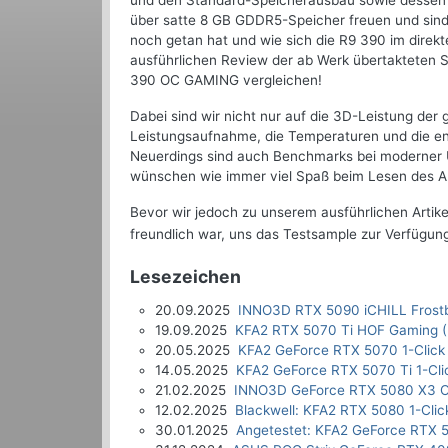
und den Standard-Speicherausbau sowie dessen 
über satte 8 GB GDDR5-Speicher freuen und sind
noch getan hat und wie sich die R9 390 im direk
ausführlichen Review der ab Werk übertakteten 
390 OC GAMING vergleichen!
Dabei sind wir nicht nur auf die 3D-Leistung de
Leistungsaufnahme, die Temperaturen und die en
Neuerdings sind auch Benchmarks bei moderner Ul
wünschen wie immer viel Spaß beim Lesen des Ar
Bevor wir jedoch zu unserem ausführlichen Artik
freundlich war, uns das Testsample zur Verfügung
Lesezeichen
20.09.2025
INNO3D RTX 5090 iCHILL Frostb
19.09.2025
KFA2 RTX 5070 Ti HOF Gaming (
20.05.2025
KFA2 GeForce RTX 5070 1-Click
14.05.2025
KFA2 GeForce RTX 5070 Ti 1-Cli
21.02.2025
INNO3D GeForce RTX 5080 X3 O
12.02.2025
Blackwell: KFA2 RTX 5080 1-Clic
30.01.2025
Angetestet: KFA2 GeForce RTX 5