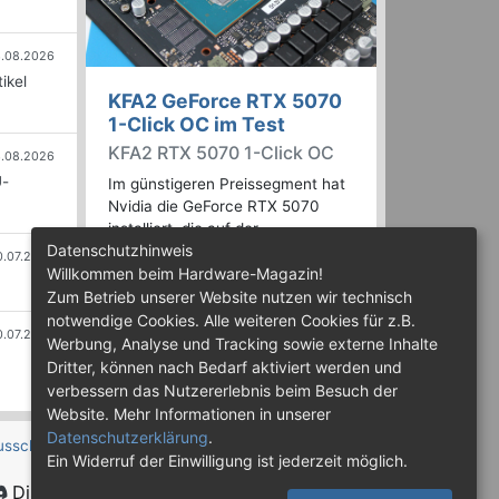
.08.2026
ikel
KFA2 GeForce RTX 5070
1-Click OC im Test
KFA2 RTX 5070 1-Click OC
.08.2026
U-
Im günstigeren Preissegment hat
Nvidia die GeForce RTX 5070
installiert, die auf der
Datenschutzhinweis
abgespeckten Blackwell-Variante
0.07.2026
Willkommen beim Hardware-Magazin!
GB205 basiert. Wir haben uns ein
Custom-Design von Hersteller
Zum Betrieb unserer Website nutzen wir technisch
KFA2 im Test genauer angesehen.
notwendige Cookies. Alle weiteren Cookies für z.B.
0.07.2026
Werbung, Analyse und Tracking sowie externe Inhalte
Dritter, können nach Bedarf aktiviert werden und
verbessern das Nutzererlebnis beim Besuch der
Website. Mehr Informationen in unserer
Datenschutzerklärung
.
usschluss
Ein Widerruf der Einwilligung ist jederzeit möglich.
Discord