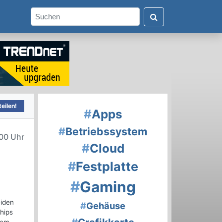
eilen!
#
Apps
#
Betriebssystem
00 Uhr
#
Cloud
#
Festplatte
#
Gaming
eiden
#
Gehäuse
hips