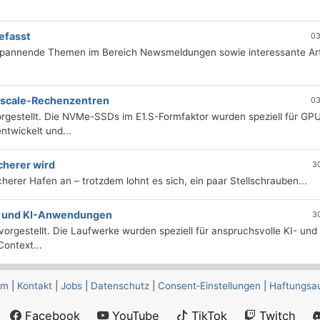
efasst
03
 spannende Themen im Bereich Newsmeldungen sowie interessante Art
erscale-Rechenzentren
03
rgestellt. Die NVMe-SSDs im E1.S-Formfaktor wurden speziell für GP
twickelt und...
cherer wird
3
icherer Hafen an – trotzdem lohnt es sich, ein paar Stellschrauben...
e- und KI-Anwendungen
3
orgestellt. Die Laufwerke wurden speziell für anspruchsvolle KI- und
ontext...
um
|
Kontakt
|
Jobs
|
Datenschutz
|
Consent‑Einstellungen
|
Haftungsa
Facebook
YouTube
TikTok
Twitch