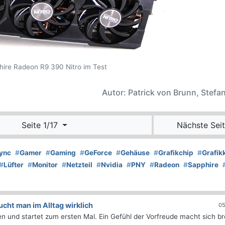
hire Radeon R9 390 Nitro im Test
Autor: Patrick von Brunn, Stefan
Seite 1/17
Nächste Seit
ync
#
Gamer
#
Gaming
#
GeForce
#
Gehäuse
#
Grafikchip
#
Grafik
#
Lüfter
#
Monitor
#
Netzteil
#
Nvidia
#
PNY
#
Radeon
#
Sapphire
ht man im Alltag wirklich
05
 und startet zum ersten Mal. Ein Gefühl der Vorfreude macht sich bre