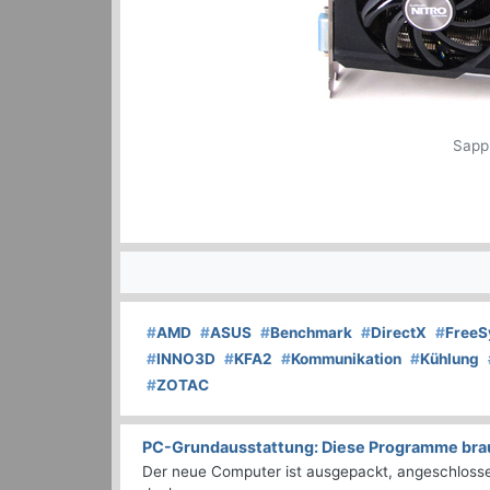
Sapp
#
AMD
#
ASUS
#
Benchmark
#
DirectX
#
FreeS
#
INNO3D
#
KFA2
#
Kommunikation
#
Kühlung
#
ZOTAC
PC-Grundausstattung: Diese Programme brauc
Der neue Computer ist ausgepackt, angeschlossen