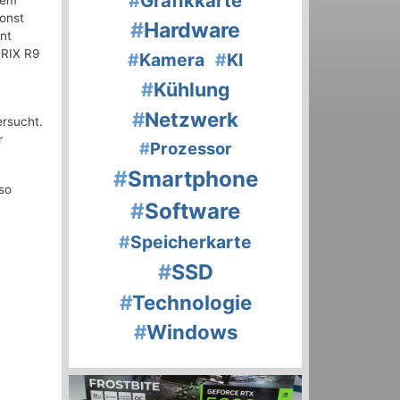
#
Grafikkarte
rem
onst
#
Hardware
nt
TRIX R9
#
Kamera
#
KI
#
Kühlung
#
Netzwerk
ersucht.
r
#
Prozessor
#
Smartphone
so
#
Software
#
Speicherkarte
#
SSD
#
Technologie
#
Windows