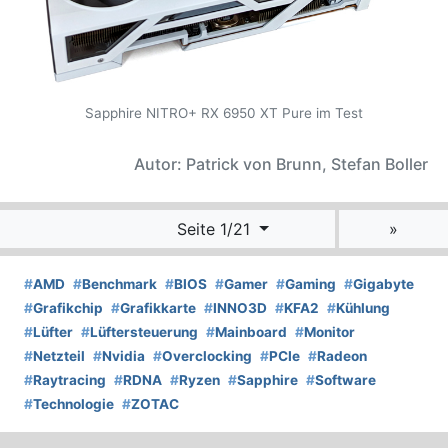
Sapphire NITRO+ RX 6950 XT Pure im Test
Autor: Patrick von Brunn, Stefan Boller
Seite 1/21
»
#
AMD
#
Benchmark
#
BIOS
#
Gamer
#
Gaming
#
Gigabyte
#
Grafikchip
#
Grafikkarte
#
INNO3D
#
KFA2
#
Kühlung
#
Lüfter
#
Lüftersteuerung
#
Mainboard
#
Monitor
#
Netzteil
#
Nvidia
#
Overclocking
#
PCIe
#
Radeon
#
Raytracing
#
RDNA
#
Ryzen
#
Sapphire
#
Software
#
Technologie
#
ZOTAC