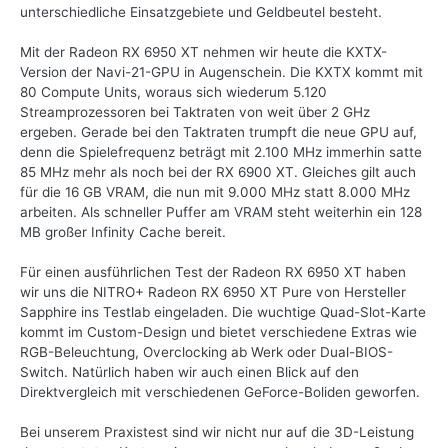
unterschiedliche Einsatzgebiete und Geldbeutel besteht.
Mit der Radeon RX 6950 XT nehmen wir heute die KXTX-
Version der Navi-21-GPU in Augenschein. Die KXTX kommt mit
80 Compute Units, woraus sich wiederum 5.120
Streamprozessoren bei Taktraten von weit über 2 GHz
ergeben. Gerade bei den Taktraten trumpft die neue GPU auf,
denn die Spielefrequenz beträgt mit 2.100 MHz immerhin satte
85 MHz mehr als noch bei der RX 6900 XT. Gleiches gilt auch
für die 16 GB VRAM, die nun mit 9.000 MHz statt 8.000 MHz
arbeiten. Als schneller Puffer am VRAM steht weiterhin ein 128
MB großer Infinity Cache bereit.
Für einen ausführlichen Test der Radeon RX 6950 XT haben
wir uns die NITRO+ Radeon RX 6950 XT Pure von Hersteller
Sapphire ins Testlab eingeladen. Die wuchtige Quad-Slot-Karte
kommt im Custom-Design und bietet verschiedene Extras wie
RGB-Beleuchtung, Overclocking ab Werk oder Dual-BIOS-
Switch. Natürlich haben wir auch einen Blick auf den
Direktvergleich mit verschiedenen GeForce-Boliden geworfen.
Bei unserem Praxistest sind wir nicht nur auf die 3D-Leistung