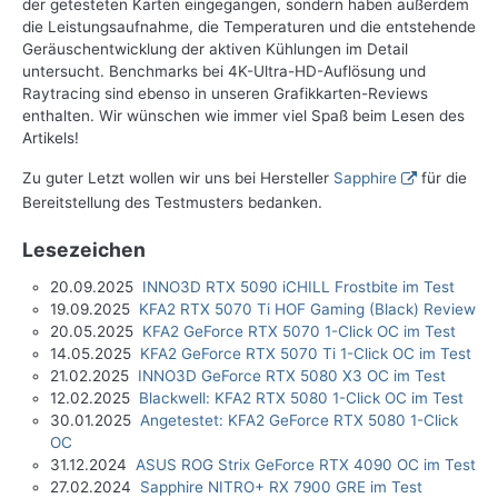
der getesteten Karten eingegangen, sondern haben außerdem
die Leistungsaufnahme, die Temperaturen und die entstehende
Geräuschentwicklung der aktiven Kühlungen im Detail
untersucht. Benchmarks bei 4K-Ultra-HD-Auflösung und
Raytracing sind ebenso in unseren Grafikkarten-Reviews
enthalten. Wir wünschen wie immer viel Spaß beim Lesen des
Artikels!
Zu guter Letzt wollen wir uns bei Hersteller
Sapphire
für die
Bereitstellung des Testmusters bedanken.
Lesezeichen
20.09.2025
INNO3D RTX 5090 iCHILL Frostbite im Test
19.09.2025
KFA2 RTX 5070 Ti HOF Gaming (Black) Review
20.05.2025
KFA2 GeForce RTX 5070 1-Click OC im Test
14.05.2025
KFA2 GeForce RTX 5070 Ti 1-Click OC im Test
21.02.2025
INNO3D GeForce RTX 5080 X3 OC im Test
12.02.2025
Blackwell: KFA2 RTX 5080 1-Click OC im Test
30.01.2025
Angetestet: KFA2 GeForce RTX 5080 1-Click
OC
31.12.2024
ASUS ROG Strix GeForce RTX 4090 OC im Test
27.02.2024
Sapphire NITRO+ RX 7900 GRE im Test