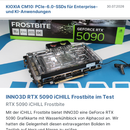
KIOXIA CM10: PCIe-6.0-SSDs für Enterprise-
30.07.2026
und KI-Anwendungen
INNO3D RTX 5090 iCHILL Frostbite im Test
RTX 5090 iCHILL Frostbite
Mit der iCHILL Frostbite bietet INNO3D eine GeForce RTX
5090 Grafikkarte mit Wasserkühlblock von Alphacool an. Wir
hatten die Gelegenheit diesen extravaganten Boliden im
Testlab auf Herz und Nieren zu prüfen.