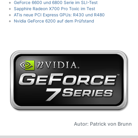
GeForce 6600 und 6800 Serie im SLI-Test
Sapphire Radeon X700 Pro Toxic im Test
ATis neue PCI Express GPUs: R430 und R480
Nvidia GeForce 6200 auf dem Prüfstand
Autor: Patrick von Brunn