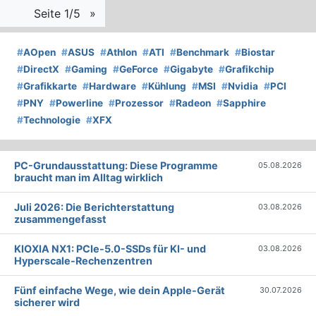
Seite 1/5
»
#
AOpen
#
ASUS
#
Athlon
#
ATI
#
Benchmark
#
Biostar
#
DirectX
#
Gaming
#
GeForce
#
Gigabyte
#
Grafikchip
#
Grafikkarte
#
Hardware
#
Kühlung
#
MSI
#
Nvidia
#
PCI
#
PNY
#
Powerline
#
Prozessor
#
Radeon
#
Sapphire
#
Technologie
#
XFX
PC-Grundausstattung: Diese Programme
05.08.2026
braucht man im Alltag wirklich
Juli 2026: Die Bericht­erstattung
03.08.2026
zusammengefasst
KIOXIA NX1: PCIe-5.0-SSDs für KI- und
03.08.2026
Hyperscale-Rechenzentren
Fünf einfache Wege, wie dein Apple-Gerät
30.07.2026
sicherer wird