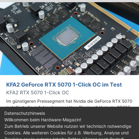
KFA2 GeForce RTX 5070 1-Click OC im Test
KFA2 RTX 5070 1-Click OC
Im günstigeren Preissegment hat Nvidia die GeForce RTX 5070
installiert, die auf der abgespeckten Blackwell-Variante GB205
Datenschutzhinweis
basiert. Wir haben uns ein Custom-Design von Hersteller KFA2
Willkommen beim Hardware-Magazin!
im Test genauer angesehen.
Zum Betrieb unserer Website nutzen wir technisch notwendige
Cookies. Alle weiteren Cookies für z.B. Werbung, Analyse und
Impressum
|
Kontakt
|
Jobs
|
Datenschutz
|