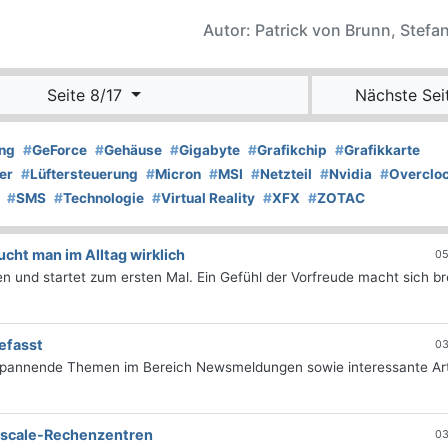
Autor: Patrick von Brunn, Stefan
Seite 8/17
Nächste Sei
ng
#
GeForce
#
Gehäuse
#
Gigabyte
#
Grafikchip
#
Grafikkarte
er
#
Lüftersteuerung
#
Micron
#
MSI
#
Netzteil
#
Nvidia
#
Overclo
#
SMS
#
Technologie
#
Virtual Reality
#
XFX
#
ZOTAC
ht man im Alltag wirklich
05
 und startet zum ersten Mal. Ein Gefühl der Vorfreude macht sich bre
efasst
03
 spannende Themen im Bereich Newsmeldungen sowie interessante Art
erscale-Rechenzentren
03