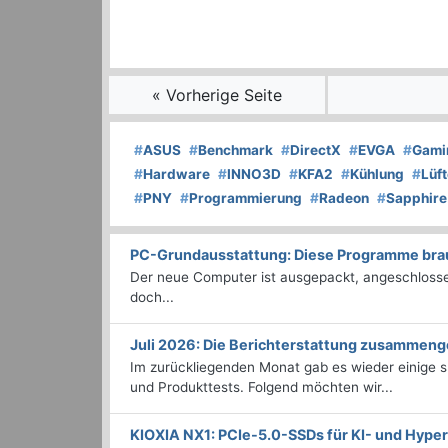
« Vorherige Seite
#
ASUS
#
Benchmark
#
DirectX
#
EVGA
#
Gami
#
Hardware
#
INNO3D
#
KFA2
#
Kühlung
#
Lüft
#
PNY
#
Programmierung
#
Radeon
#
Sapphire
PC-Grundausstattung: Diese Programme brauc
Der neue Computer ist ausgepackt, angeschlossen
doch...
Juli 2026: Die Bericht­erstattung zusammeng
Im zurückliegenden Monat gab es wieder einige
und Produkttests. Folgend möchten wir...
KIOXIA NX1: PCIe-5.0-SSDs für KI- und Hyp