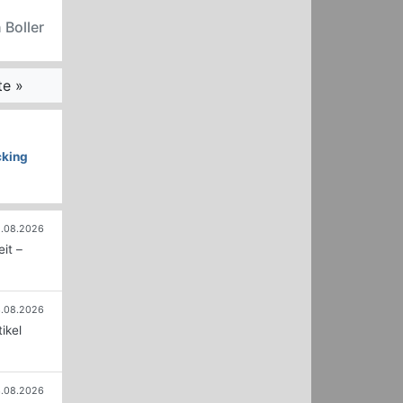
 Boller
te »
cking
.08.2026
it –
.08.2026
ikel
.08.2026