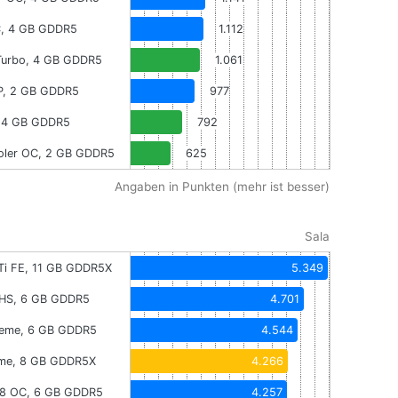
, 4 GB GDDR5
1.112
Turbo, 4 GB GDDR5
1.061
P, 2 GB GDDR5
977
 4 GB GDDR5
792
ooler OC, 2 GB GDDR5
625
Angaben in Punkten (mehr ist besser)
Sala
Ti FE, 11 GB GDDR5X
5.349
 DHS, 6 GB GDDR5
4.701
reme, 6 GB GDDR5
4.544
me, 8 GB GDDR5X
4.266
R8 OC, 6 GB GDDR5
4.257