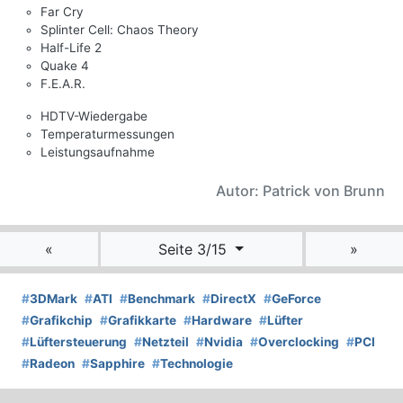
Far Cry
Splinter Cell: Chaos Theory
Half-Life 2
Quake 4
F.E.A.R.
HDTV-Wiedergabe
Temperaturmessungen
Leistungsaufnahme
Autor: Patrick von Brunn
«
Seite 3/15
»
#
3DMark
#
ATI
#
Benchmark
#
DirectX
#
GeForce
#
Grafikchip
#
Grafikkarte
#
Hardware
#
Lüfter
#
Lüftersteuerung
#
Netzteil
#
Nvidia
#
Overclocking
#
PCI
#
Radeon
#
Sapphire
#
Technologie