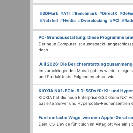
#
3DMark
#
ATI
#
Benchmark
#
DirectX
#
GeFo
#
Netzteil
#
Nvidia
#
Overclocking
#
PCI
#
Rad
PC-Grundausstattung: Diese Programme brauc
Der neue Computer ist ausgepackt, angeschlossen
doch...
Juli 2026: Die Bericht­erstattung zusammeng
Im zurückliegenden Monat gab es wieder einige
und Produkttests. Folgend möchten wir...
KIOXIA NX1: PCIe-5.0-SSDs für KI- und Hyp
KIOXIA hat die neue Enterprise-SSD-Serie NX1 vo
basierte Server und Hyperscale-Rechenzentren en
Fünf einfache Wege, wie dein Apple-Gerät si
Dein iOS-Device fühlt sich im Alltag oft wie ein s