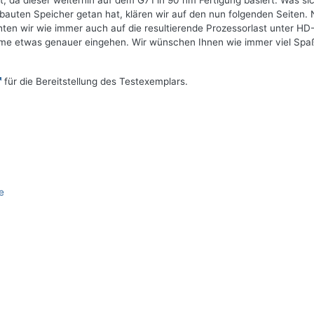
t, da dieser weiterhin auf dem G71 in 90 nm Fertigung basiert. Was si
auten Speicher getan hat, klären wir auf den nun folgenden Seiten.
ten wir wie immer auch auf die resultierende Prozessorlast unter H
e etwas genauer eingehen. Wir wünschen Ihnen wie immer viel Spa
für die Bereitstellung des Testexemplars.
e