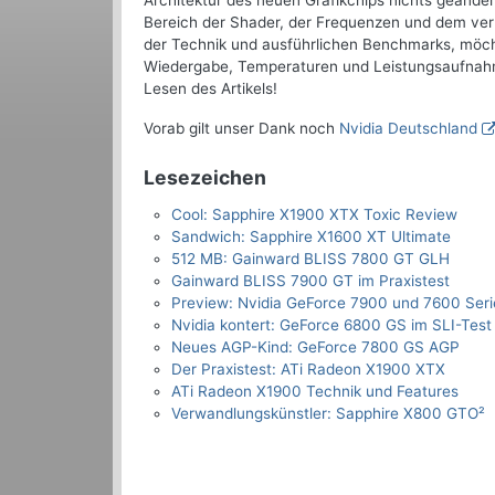
Architektur des neuen Grafikchips nichts geänder
Bereich der Shader, der Frequenzen und dem verb
der Technik und ausführlichen Benchmarks, möch
Wiedergabe, Temperaturen und Leistungsaufnahm
Lesen des Artikels!
Vorab gilt unser Dank noch
Nvidia Deutschland
Lesezeichen
Cool: Sapphire X1900 XTX Toxic Review
Sandwich: Sapphire X1600 XT Ultimate
512 MB: Gainward BLISS 7800 GT GLH
Gainward BLISS 7900 GT im Praxistest
Preview: Nvidia GeForce 7900 und 7600 Seri
Nvidia kontert: GeForce 6800 GS im SLI-Test
Neues AGP-Kind: GeForce 7800 GS AGP
Der Praxistest: ATi Radeon X1900 XTX
ATi Radeon X1900 Technik und Features
Verwandlungskünstler: Sapphire X800 GTO²