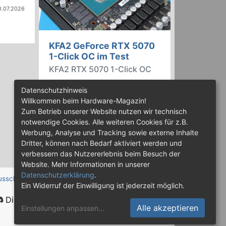
0.07.2026
KFA2 GeForce RTX 5070
1-Click OC im Test
KFA2 RTX 5070 1-Click OC
Im günstigeren Preissegment hat
Datenschutzhinweis
Nvidia die GeForce RTX 5070
Willkommen beim Hardware-Magazin!
installiert, die auf der
Zum Betrieb unserer Website nutzen wir technisch
abgespeckten Blackwell-Variante
notwendige Cookies. Alle weiteren Cookies für z.B.
GB205 basiert. Wir haben uns ein
Werbung, Analyse und Tracking sowie externe Inhalte
Custom-Design von Hersteller
Dritter, können nach Bedarf aktiviert werden und
KFA2 im Test genauer angesehen.
verbessern das Nutzererlebnis beim Besuch der
Website. Mehr Informationen in unserer
Datenschutzerklärung
.
usschluss
Ein Widerruf der Einwilligung ist jederzeit möglich.
Discord
Alle akzeptieren
Einstellungen anpassen
...