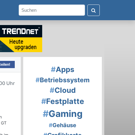
eilen!
#
Apps
#
Betriebssystem
00 Uhr
#
Cloud
#
Festplatte
#
Gaming
n
0 GT
#
Gehäuse