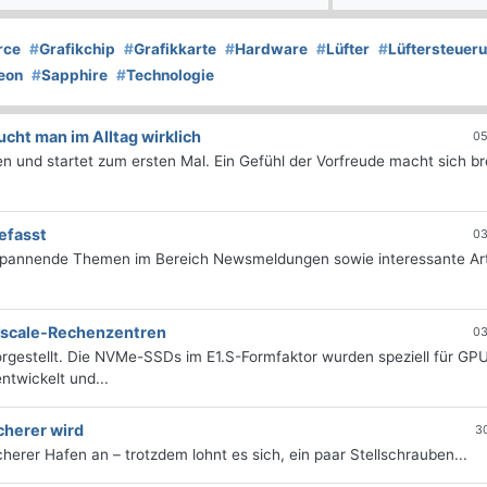
rce
#
Grafikchip
#
Grafikkarte
#
Hardware
#
Lüfter
#
Lüftersteuer
eon
#
Sapphire
#
Technologie
ht man im Alltag wirklich
05
 und startet zum ersten Mal. Ein Gefühl der Vorfreude macht sich bre
efasst
03
 spannende Themen im Bereich Newsmeldungen sowie interessante Art
erscale-Rechenzentren
03
rgestellt. Die NVMe-SSDs im E1.S-Formfaktor wurden speziell für GP
twickelt und...
cherer wird
3
icherer Hafen an – trotzdem lohnt es sich, ein paar Stellschrauben...