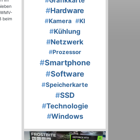
#
Grafikkarte
ch im
 Neben
#
Hardware
D-WMV-
ß beim
#
Kamera
#
KI
#
Kühlung
#
Netzwerk
#
Prozessor
#
Smartphone
#
Software
#
Speicherkarte
#
SSD
#
Technologie
#
Windows