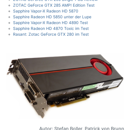
ZOTAC GeForce GTX 285 AMP! Edition Test
Sapphire Vapor-X Radeon HD 5870
Sapphire Radeon HD 5850 unter der Lupe
Sapphire Vapor-X Radeon HD 4890 Test
Sapphire Radeon HD 4870 Toxic im Test
Rasant: Zotac GeForce GTX 280 im Test
Autor: Stefan Boller, Patrick von Brunn