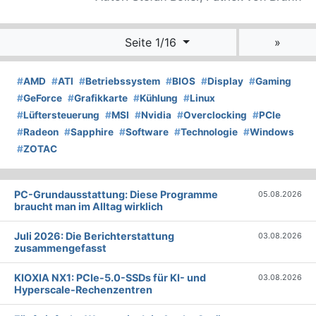
Seite 1/16
»
#
AMD
#
ATI
#
Betriebssystem
#
BIOS
#
Display
#
Gaming
#
GeForce
#
Grafikkarte
#
Kühlung
#
Linux
#
Lüftersteuerung
#
MSI
#
Nvidia
#
Overclocking
#
PCIe
#
Radeon
#
Sapphire
#
Software
#
Technologie
#
Windows
#
ZOTAC
PC-Grundausstattung: Diese Programme
05.08.2026
braucht man im Alltag wirklich
Juli 2026: Die Bericht­erstattung
03.08.2026
zusammengefasst
KIOXIA NX1: PCIe-5.0-SSDs für KI- und
03.08.2026
Hyperscale-Rechenzentren