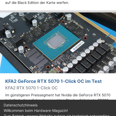
auf die Black Edition der Karte werfen.
KFA2 GeForce RTX 5070 1-Click OC im Test
KFA2 RTX 5070 1-Click OC
Im günstigeren Preissegment hat Nvidia die GeForce RTX 5070
installiert, die auf der abgespeckten Blackwell-Variante GB205
Datenschutzhinweis
basiert. Wir haben uns ein Custom-Design von Hersteller KFA2
Willkommen beim Hardware-Magazin!
im Test genauer angesehen.
Zum Betrieb unserer Website nutzen wir technisch notwendige