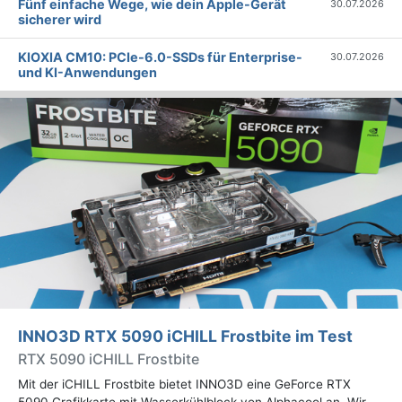
Fünf einfache Wege, wie dein Apple-Gerät
30.07.2026
sicherer wird
KIOXIA CM10: PCIe-6.0-SSDs für Enterprise-
30.07.2026
und KI-Anwendungen
INNO3D RTX 5090 iCHILL Frostbite im Test
RTX 5090 iCHILL Frostbite
Mit der iCHILL Frostbite bietet INNO3D eine GeForce RTX