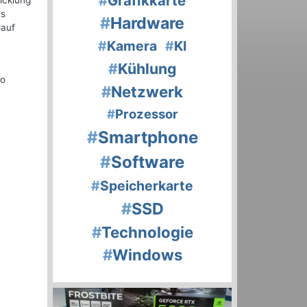
#
Grafikkarte
icklung
as
#
Hardware
lauf
#
Kamera
#
KI
#
Kühlung
so
#
Netzwerk
#
Prozessor
#
Smartphone
#
Software
#
Speicherkarte
#
SSD
#
Technologie
#
Windows