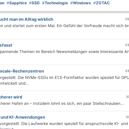
on
#
Sapphire
#
SSD
#
Technologie
#
Windows
#
ZOTAC
ht man im Alltag wirklich
05
 und startet zum ersten Mal. Ein Gefühl der Vorfreude macht sich bre
efasst
03
 spannende Themen im Bereich Newsmeldungen sowie interessante Art
erscale-Rechenzentren
03
rgestellt. Die NVMe-SSDs im E1.S-Formfaktor wurden speziell für GP
twickelt und...
cherer wird
3
icherer Hafen an – trotzdem lohnt es sich, ein paar Stellschrauben...
e- und KI-Anwendungen
3
orgestellt. Die Laufwerke wurden speziell für anspruchsvolle KI- und