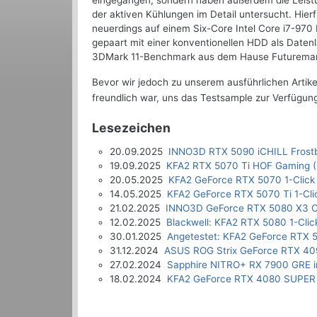
eingegangen, sondern haben außerdem die Leist
der aktiven Kühlungen im Detail untersucht. Hie
neuerdings auf einem Six-Core Intel Core i7-970 
gepaart mit einer konventionellen HDD als Daten
3DMark 11-Benchmark aus dem Hause Futuremark.
Bevor wir jedoch zu unserem ausführlichen Artik
freundlich war, uns das Testsample zur Verfügung
Lesezeichen
20.09.2025
INNO3D RTX 5090 iCHILL Frostb
19.09.2025
KFA2 RTX 5070 Ti HOF Gaming (
20.05.2025
KFA2 GeForce RTX 5070 1-Click
14.05.2025
KFA2 GeForce RTX 5070 Ti 1-Cli
21.02.2025
INNO3D GeForce RTX 5080 X3 O
12.02.2025
Blackwell: KFA2 RTX 5080 1-Clic
30.01.2025
Angetestet: KFA2 GeForce RTX 5
31.12.2024
ASUS ROG Strix GeForce RTX 40
27.02.2024
Sapphire NITRO+ RX 7900 GRE i
18.02.2024
KFA2 GeForce RTX 4080 SUPER 