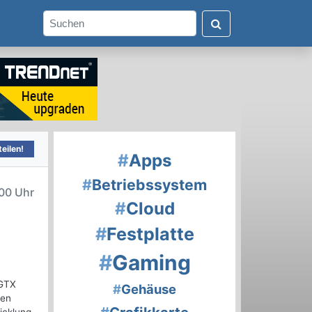
eilen!
#
Apps
#
Betriebssystem
00 Uhr
#
Cloud
#
Festplatte
#
Gaming
 GTX
#
Gehäuse
ten