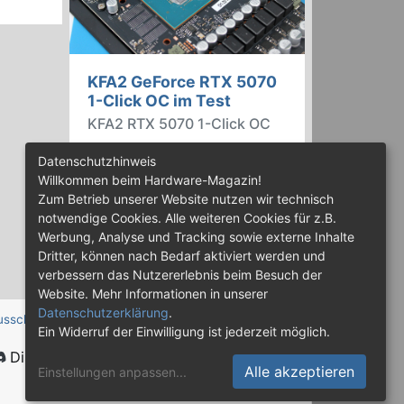
KFA2 GeForce RTX 5070
1-Click OC im Test
KFA2 RTX 5070 1-Click OC
Im günstigeren Preissegment hat
Datenschutzhinweis
Nvidia die GeForce RTX 5070
Willkommen beim Hardware-Magazin!
installiert, die auf der
Zum Betrieb unserer Website nutzen wir technisch
abgespeckten Blackwell-Variante
notwendige Cookies. Alle weiteren Cookies für z.B.
GB205 basiert. Wir haben uns ein
Werbung, Analyse und Tracking sowie externe Inhalte
Custom-Design von Hersteller
Dritter, können nach Bedarf aktiviert werden und
KFA2 im Test genauer angesehen.
verbessern das Nutzererlebnis beim Besuch der
Website. Mehr Informationen in unserer
Datenschutzerklärung
.
usschluss
Ein Widerruf der Einwilligung ist jederzeit möglich.
Discord
Alle akzeptieren
Einstellungen anpassen
...