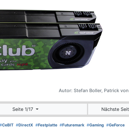
Autor: Stefan Boller, Patrick vo
Seite 1/17
Nächste Seit
#
CeBIT
#
DirectX
#
Festplatte
#
Futuremark
#
Gaming
#
GeForce