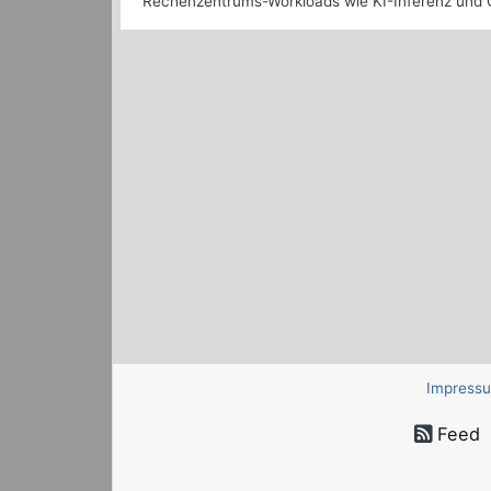
Rechenzentrums-Workloads wie KI-Inferenz und C
Impress
Feed