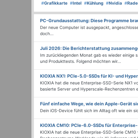
#
Grafikkarte
#
Intel
#
Kühlung
#
Nvidia
#
Rade
PC-Grundausstattung: Diese Programme brauc
Der neue Computer ist ausgepackt, angeschlossen
doch...
Juli 2026: Die Bericht­erstattung zusammeng
Im zurückliegenden Monat gab es wieder einige
und Produkttests. Folgend möchten wir...
KIOXIA NX1: PCIe-5.0-SSDs für KI- und Hyp
KIOXIA hat die neue Enterprise-SSD-Serie NX1 vo
basierte Server und Hyperscale-Rechenzentren en
Fünf einfache Wege, wie dein Apple-Gerät si
Dein iOS-Device fühlt sich im Alltag oft wie ein s
KIOXIA CM10: PCIe-6.0-SSDs für Enterpris
KIOXIA hat die neue Enterprise-SSD-Serie CM10 v