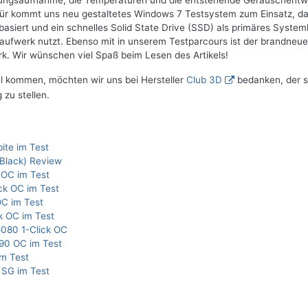
ungsaufnahme, die Temperaturen und die entstehende Geräuschentw
rfür kommt uns neu gestaltetes Windows 7 Testsystem zum Einsatz, d
basiert und ein schnelles Solid State Drive (SSD) als primäres System
laufwerk nutzt. Ebenso mit in unserem Testparcours ist der brandneue
 Wir wünschen viel Spaß beim Lesen des Artikels!
el kommen, möchten wir uns bei Hersteller
Club 3D
bedanken, der 
 zu stellen.
ite im Test
Black) Review
 OC im Test
ck OC im Test
C im Test
k OC im Test
080 1-Click OC
90 OC im Test
m Test
SG im Test